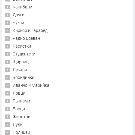
Канибали
Други
Чукчи
Киркор и Гарабед
Радио Ереван
Расистки
Студентски
Щирлиц
Лекари
Блондинки
Иванчо и Марийка
Ловци
Тъпизми
Борци
Животни
Луди
Полицаи