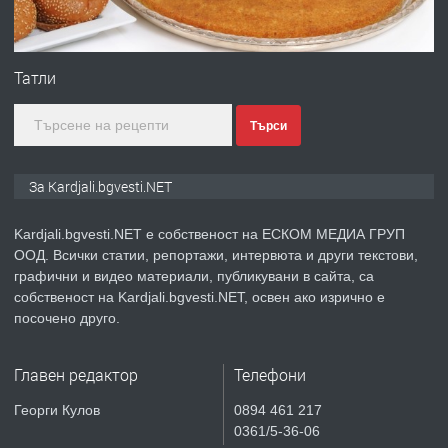
ПРЕДЛАГА
Гараж под наем в супер център
Кърджали
Татли
Търси
преди 9 месеца
ПРЕДЛАГА
№3972 Парцел в регулация на брега
За Kardjali.bgvesti.NET
на язовир Студен кладенец 331м2 |
село Гняздово.
Kardjali.bgvesti.NET е собственост на ЕСКОМ МЕДИА ГРУП
ООД. Всички статии, репортажи, интервюта и други текстови,
преди 1 година
графични и видео материали, публикувани в сайта, са
собственост на Kardjali.bgvesti.NET, освен ако изрично е
ПРЕДЛАГА
Курс
посочено друго.
„Електротехник”/”Електромонтьор”
дистанционна или дневна форма на
Главен редактор
Телефони
обучение
преди 1 година
Георги Кулов
0894 461 217
0361/5-36-06
ПРЕДЛАГА
Курсове-