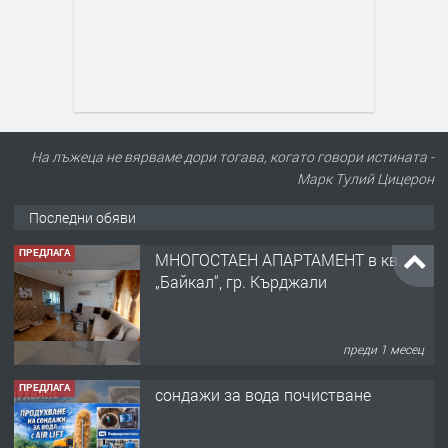
На лъжеца не вярваме дори тогава, когато говори истината -
Марк Тулий Цицерон
Последни обяви
ПРЕДЛАГА
МНОГОСТАЕН АПАРТАМЕНТ в кв.
„Байкал“, гр. Кърджали
преди 1 месец
ПРЕДЛАГА
сондажи за вода почистване