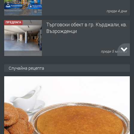
преди 4 дни
ПРЕДЛАГА
Tърговски обект в гр. Кърджали, кв.
Възрожденци
преди 5 месеца
ПРЕДЛАГА
търсим общ работник
Случайна рецепта
преди 6 месеца
ПРЕДЛАГА
Заведение /ресторант, бистро/ в с.
Чакаларово, община Кирково
преди 7 месеца