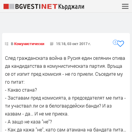
0
В
Комунистически
15:18, 03 окт 2017 г.
След гражданската война в Русия един селянин отива
да кандидатства в комунистическата партия. Връща
се от изпит пред комисия - не го приели. Съседите му
го питат:
- Какво стана?
- Заставам пред комисията, а председателят ме пита -
ти участвал ли си в белогвардейски банди? И аз
казвам - да… И не ме приеха.
- А защо не каза "не"?
- Как да кажа "не", като сам атамана на бандата пита…