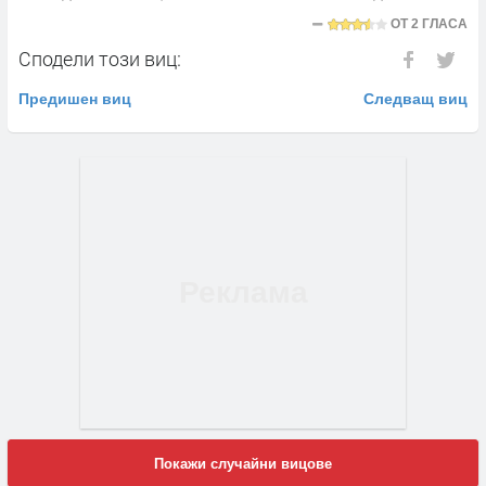
ОТ
2 ГЛАСА
Сподели този виц:
Предишен виц
Следващ виц
Покажи случайни вицове