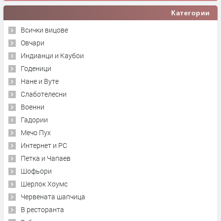
Категории
Всички вицове
Овчари
Индианци и Каубои
Годеници
Нане и Вуте
Слаботелесни
Военни
Гадории
Мечо Пух
Интернет и PC
Петка и Чапаев
Шофьори
Шерлок Хоумс
Червената шапчица
В ресторанта