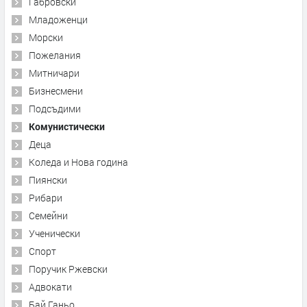
Габровски
Младоженци
Морски
Пожелания
Митничари
Бизнесмени
Подсъдими
Комунистически
Деца
Коледа и Нова година
Пиянски
Рибари
Семейни
Ученически
Спорт
Поручик Ржевски
Адвокати
Бай Ганьо