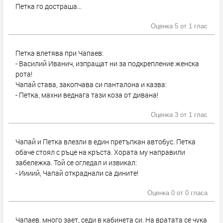
Петка го достраша...
Оценка 5 от
1 глас
Петка влетява при Чапаев:
- Василий Иванич, изпращат ни за подкрепление женска
рота!
Чапай става, закопчава си панталона и казва:
- Петка, махни веднага тази коза от дивана!
Оценка 3 от
1 глас
Чапай и Петка влезли в един претъпкан автобус. Петка
обаче стоял с ръце на кръста. Хората му направили
забележка. Той се огледал и извикал:
- Иииий, Чапай откраднали са дините!
Оценка 0 от
0 гласа
Чапаев, много зает, седи в кабинета си. На вратата се чука