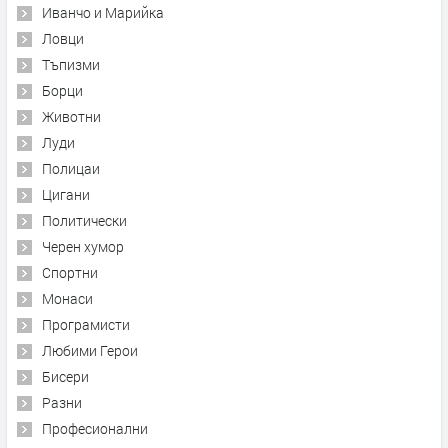
Иванчо и Марийка
Ловци
Тъпизми
Борци
Животни
Луди
Полицаи
Цигани
Политически
Черен хумор
Спортни
Монаси
Програмисти
Любими Герои
Бисери
Разни
Професионални