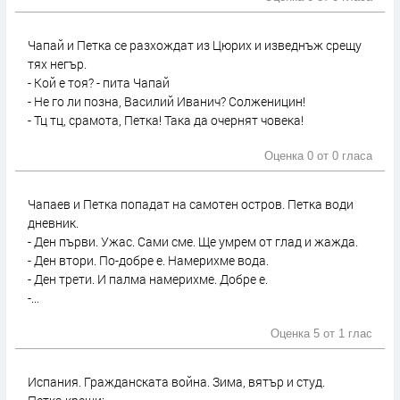
Чапай и Петка се разхождат из Цюрих и изведнъж срещу
тях негър.
- Кой е тоя? - пита Чапай
- Не го ли позна, Василий Иванич? Солженицин!
- Тц тц, срамота, Петка! Така да очернят човека!
Оценка 0 от
0 гласа
Чапаев и Петка попадат на самотен остров. Петка води
дневник.
- Ден първи. Ужас. Сами сме. Ще умрем от глад и жажда.
- Ден втори. По-добре е. Намерихме вода.
- Ден трети. И палма намерихме. Добре е.
-...
Оценка 5 от
1 глас
Испания. Гражданската война. Зима, вятър и студ.