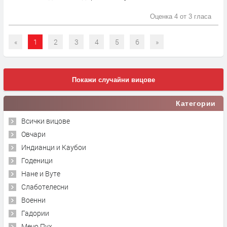
Оценка 4 от
3 гласа
«
1
2
3
4
5
6
»
Покажи случайни вицове
Категории
Всички вицове
Овчари
Индианци и Каубои
Годеници
Нане и Вуте
Слаботелесни
Военни
Гадории
Мечо Пух