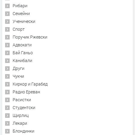
Рибари
Семейни
Ученически
Спорт
Поручик Ржевски
Адвокати
Бай Ганьо
Канибали
Други
Чукчи
Киркор и Гарабед
Радио Ереван
Расистки
Студентски
Щирлиц
Лекари
Блондинки