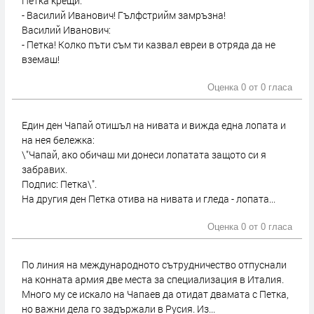
Петка крещи:
- Василий Иванович! Гълфстрийм замръзна!
Василий Иванович:
- Петка! Колко пъти съм ти казвал евреи в отряда да не
вземаш!
Оценка 0 от
0 гласа
Един ден Чапай отишъл на нивата и вижда една лопата и
на нея бележка:
\"Чапай, ако обичаш ми донеси лопатата защото си я
забравих.
Подпис: Петка\".
На другия ден Петка отива на нивата и гледа - лопата...
Оценка 0 от
0 гласа
По линия на международното сътрудничество отпуснали
на конната армия две места за специализация в Италия.
Много му се искало на Чапаев да отидат двамата с Петка,
но важни дела го задържали в Русия. Из...