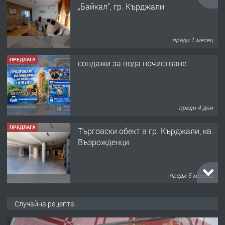
преди 4 дни
ПРЕДЛАГА
Tърговски обект в гр. Кърджали, кв.
Възрожденци
преди 5 месеца
ПРЕДЛАГА
търсим общ работник
преди 6 месеца
ПРЕДЛАГА
Заведение /ресторант, бистро/ в с.
Случайна рецепта
Чакаларово, община Кирково