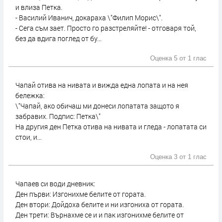
и влиза Петка.
- Василий Иванич, докараха \"Филип Морис\".
- Сега съм зает. Просто го разстреляйте! - отговаря той,
без да вдига поглед от бу...
Оценка 5 от
1 глас
Чапай отива на нивата и вижда една лопата и на нея
бележка:
\"Чапай, ако обичаш ми донеси лопатата защото я
забравих. Подпис: Петка\"
На другия ден Петка отива на нивата и гледа - лопатата си
стои, и...
Оценка 3 от
1 глас
Чапаев си води дневник:
Ден първи: Изгонихме белите от гората.
Ден втори: Дойдоха белите и ни изгониха от гората.
Ден трети: Върнахме се и и пак изгонихме белите от