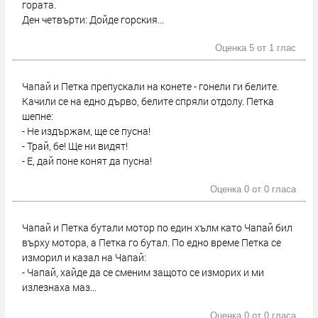
гората.
Ден четвърти: Дойде горския...
Оценка 5 от
1 глас
Чапай и Петка препускали на конете - гонели ги белите.
Качили се на едно дърво, белите спряли отдолу. Петка
шепне:
- Не издържам, ще се пусна!
- Трай, бе! Ще ни видят!
- Е, дай поне конят да пусна!
Оценка 0 от
0 гласа
Чапай и Петка бутали мотор по един хълм като Чапай бил
върху мотора, а Петка го бутал. По едно време Петка се
изморил и казал на Чапай:
- Чапай, хайде да се сменим защото се изморих и ми
излезнаха маз...
Оценка 0 от
0 гласа