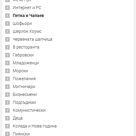
Интернет и PC
Петка и Чапаев
Шофьори
Шерлок Хоумс
Червената шапчица
В ресторанта
Габровски
Младоженци
Морски
Пожелания
Митничари
Бизнесмени
Подсъдими
Комунистически
Деца
Коледа и Нова година
Пиянски