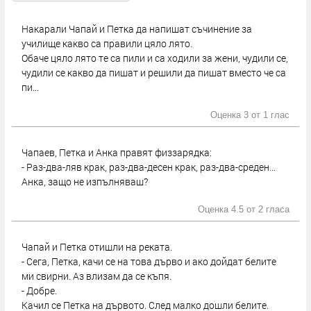
Накарали Чапай и Петка да напишат съчинение за
училище какво са правили цяло лято.
Обаче цяло лято те са пили и са ходили за жени, чудили се,
чудили се какво да пишат и решили да пишат вместо че са
пи...
Оценка 3 от
1 глас
Чапаев, Петка и Анка правят физзарядка:
- Раз-два-ляв крак, раз-два-десен крак, раз-два-среден…
Анка, защо не изпълняваш?
Оценка 4.5 от
2 гласа
Чапай и Петка отишли на реката.
- Сега, Петка, качи се на това дърво и ако дойдат белите
ми свирни. Аз влизам да се къпя.
- Добре.
Качил се Петка на дървото. След малко дошли белите.