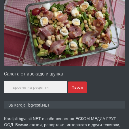
преди 7 месеца
ПРЕДЛАГА
Гараж под наем в супер център
Кърджали
преди 9 месеца
ПРЕДЛАГА
№3972 Парцел в регулация на брега
на язовир Студен кладенец 331м2 |
Салата от авокадо и шунка
село Гняздово.
Търси
преди 1 година
ПРЕДЛАГА
Курс
За Kardjali.bgvesti.NET
„Електротехник”/”Електромонтьор”
дистанционна или дневна форма на
Kardjali.bgvesti.NET е собственост на ЕСКОМ МЕДИА ГРУП
обучение
ООД. Всички статии, репортажи, интервюта и други текстови,
преди 1 година