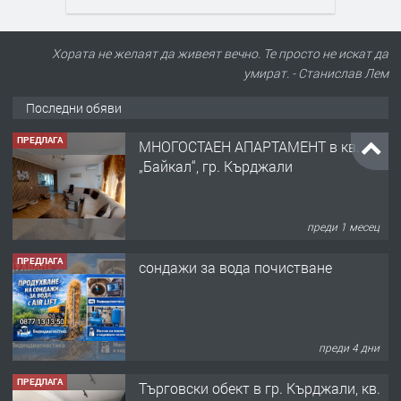
Хората не желаят да живеят вечно. Те просто не искат да
умират. - Станислав Лем
Последни обяви
ПРЕДЛАГА
МНОГОСТАЕН АПАРТАМЕНТ в кв.
„Байкал“, гр. Кърджали
преди 1 месец
ПРЕДЛАГА
сондажи за вода почистване
преди 4 дни
ПРЕДЛАГА
Tърговски обект в гр. Кърджали, кв.