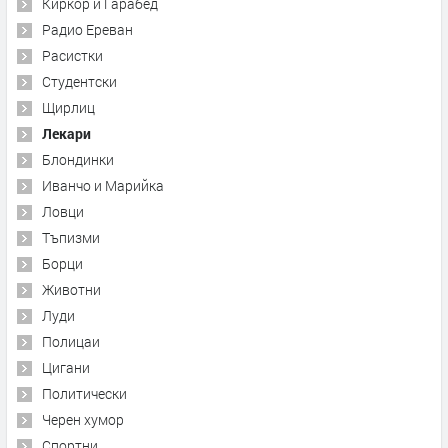
Киркор и Гарабед
Радио Ереван
Расистки
Студентски
Щирлиц
Лекари
Блондинки
Иванчо и Марийка
Ловци
Тъпизми
Борци
Животни
Луди
Полицаи
Цигани
Политически
Черен хумор
Спортни