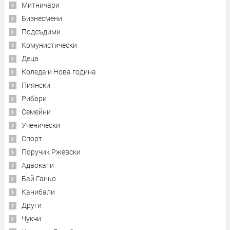
Митничари
Бизнесмени
Подсъдими
Комунистически
Деца
Коледа и Нова година
Пиянски
Рибари
Семейни
Ученически
Спорт
Поручик Ржевски
Адвокати
Бай Ганьо
Канибали
Други
Чукчи