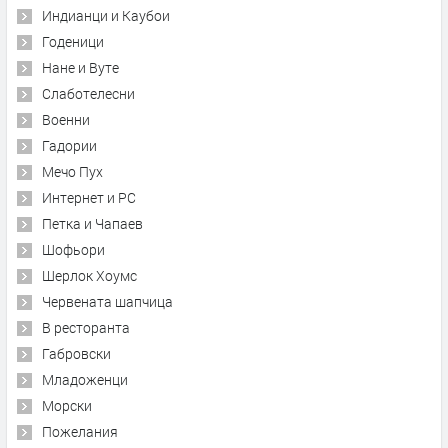
Индианци и Каубои
Годеници
Нане и Вуте
Слаботелесни
Военни
Гадории
Мечо Пух
Интернет и PC
Петка и Чапаев
Шофьори
Шерлок Хоумс
Червената шапчица
В ресторанта
Габровски
Младоженци
Морски
Пожелания