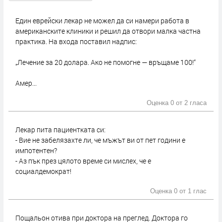
Един еврейски лекар не можел да си намери работа в
американските клиники и решил да отвори малка частна
практика. На входа поставил надпис:
„Лечение за 20 долара. Ако не помогне — връщаме 100!“
Амер...
Оценка 0 от
2 гласа
Лекар пита пациентката си:
- Вие не забелязахте ли, че мъжът ви от пет години е
импотентен?
- Аз пък през цялото време си мислех, че е
социалдемократ!
Оценка 0 от
1 глас
Пощальон отива при доктора на преглед. Доктора го