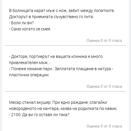
В болницата карат мъж с нож, забит между лопатките.
Докторът в приемната съчувствено го пита:
- Боли ли ви?
- Само когато се смея.
Оценка 0 от
0 гласа
- Докторе, портиерът на вашата клиника е много
привлекателен мъж...
- Понеже нямаме пари.. Заплатата плащаме в натура -
пластични операции.
Оценка 0 от
0 гласа
Месар станал акушер. При едно раждане, слагайки
новороденото на кантара, казва на родилката по навик:
- 2100. Да ви го оставя ли така?
Оценка 0 от
0 гласа