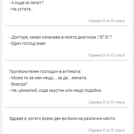
- А къде се лепят?
- На устата...
Оценка 0 от
0 гласа
- Докторе, какво означава в моята диагноза \"ЕГЗ\"?
- Един господ знае.
Оценка 0 от
0 гласа
Притеснителен господин в аптеката:
- Може ли за мен нещо,... за да... жената...
- Виагра?
- Не, цянкалий, сода каустик или нещо подобно.
Оценка 0 от
0 гласа
Здраве е, когато всеки ден ви боли на различно място.
Оценка 0 от
0 гласа