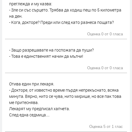
преглежда и му казва:
- Зле си със сърцето. Трябва да ходиш пеш по 5 километра
на ден.
- Кога, докторе? Преди или след като разнеса пощата?
Оценка 0 от
0 гласа
- Защо разрешавате на госпожата да пуши?
- Това е единственият начин да мълчи!
Оценка 0 от
0 гласа
Отива един при лекаря.
- Докторе, от известно време пърдя непрекъснато, всяка
минута. Вярно, нито се чува, нито мирише, но все пак това
ме притеснява.
Лекарят му предписал хапчета.
След една седмица....
Оценка 5 от
1 глас