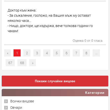
Доктор към жена:
- За съжаление, госпожо, на Вашия мъж му остават
няколко часа...
- Нищо, докторе, ще издържа, вече толкова години го
чакам!
Оценка 0 от
0 гласа
«
1
2
3
4
5
6
7
8
...
67
68
»
Покажи случайни вицове
Категории
Всички вицове
Овчари