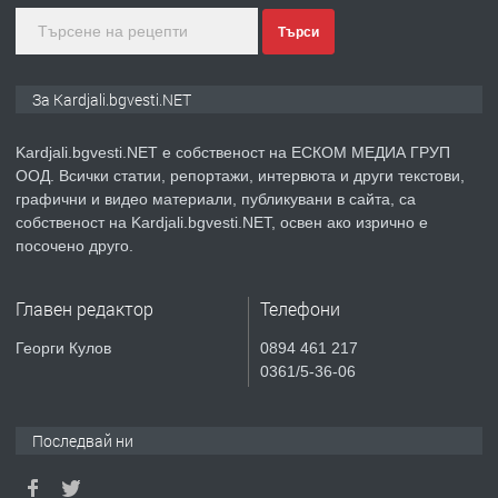
Търси
преди 9 месеца
ПРЕДЛАГА
№3972 Парцел в регулация на брега
За Kardjali.bgvesti.NET
на язовир Студен кладенец 331м2 |
село Гняздово.
Kardjali.bgvesti.NET е собственост на ЕСКОМ МЕДИА ГРУП
ООД. Всички статии, репортажи, интервюта и други текстови,
преди 1 година
графични и видео материали, публикувани в сайта, са
собственост на Kardjali.bgvesti.NET, освен ако изрично е
ПРЕДЛАГА
Курс
посочено друго.
„Електротехник”/”Електромонтьор”
дистанционна или дневна форма на
обучение
Главен редактор
Телефони
преди 1 година
Георги Кулов
0894 461 217
0361/5-36-06
ПРЕДЛАГА
Курсове-
Пчеларство,Растениевъдство,Животно
защита
Последвай ни
преди 1 година