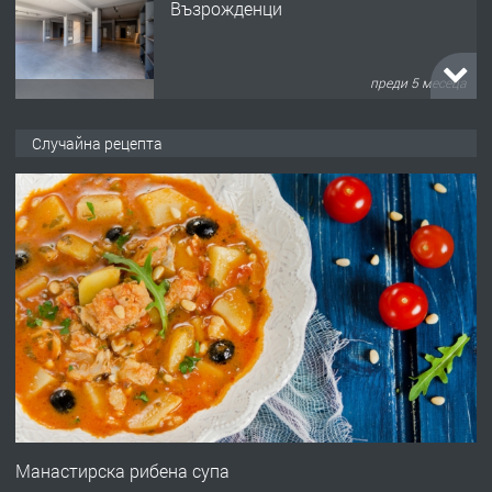
Възрожденци
преди 5 месеца
ПРЕДЛАГА
търсим общ работник
Случайна рецепта
преди 6 месеца
ПРЕДЛАГА
Заведение /ресторант, бистро/ в с.
Чакаларово, община Кирково
преди 7 месеца
ПРЕДЛАГА
Гараж под наем в супер център
Кърджали
Манастирска рибена супа