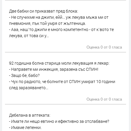
Две бабки си приказват пред блока:
- Не случихме на джипи, ейй... уж лекува мъжа ми от
пневмония, пък той умря от жълтеница.
- Ааа, наш`то джипи е много компетентно - от к`вото те
лекува, от това си у...
Оценка 0 от
0 гласа
92 годишна болна старица моли лекуващия я лекар:
- Направете ми инжекция, заразена със СПИН!
- Защо бе, бабо?
- Чух по радиото, че болните от СПИН умират 10 години
след заразяването...
Оценка 0 от
0 гласа
Дебелана в аптеката:
- Имате ли нещо евтино и ефективно за отслабване?
- Имаме лепенки.