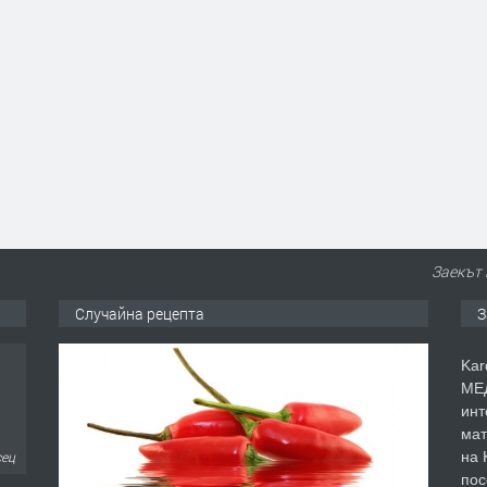
Заекът 
Случайна рецепта
З
Kar
МЕД
инт
сец
мат
на 
пос