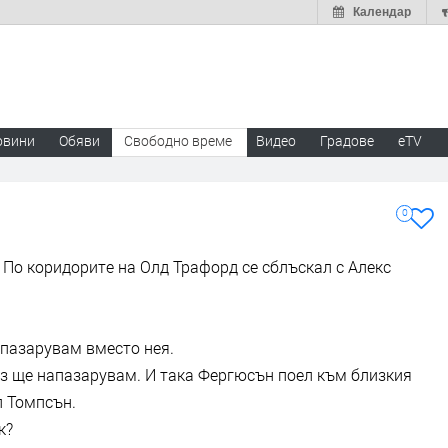
Календар
овини
Обяви
Свободно време
Видео
Градове
eTV
0
 По коридорите на Олд Трафорд се сблъскал с Алекс
апазарувам вместо нея.
 Аз ще напазарувам. И така Фергюсън поел към близкия
л Томпсън.
к?