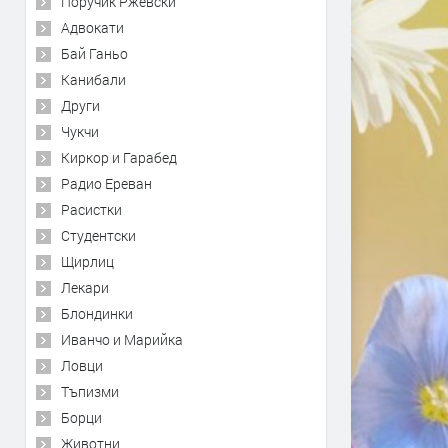
Поручик Ржевски
Адвокати
Бай Ганьо
Канибали
Други
Чукчи
Киркор и Гарабед
Радио Ереван
Расистки
Студентски
Щирлиц
Лекари
Блондинки
Иванчо и Марийка
Ловци
Тъпизми
Борци
Животни