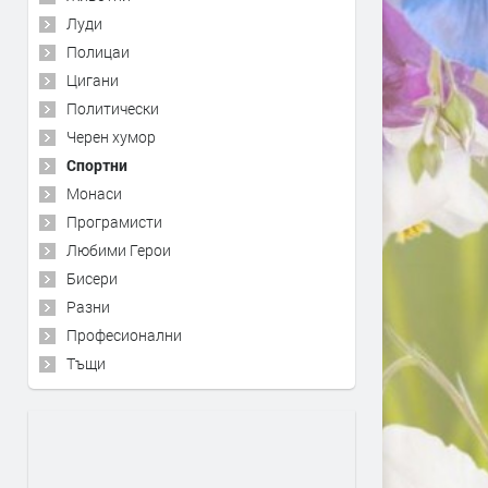
Луди
Полицаи
Цигани
Политически
Черен хумор
Спортни
Монаси
Програмисти
Любими Герои
Бисери
Разни
Професионални
Тъщи