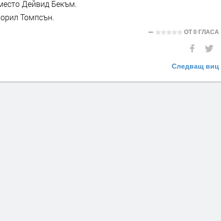
место Дейвид Бекъм.
ворил Томпсън.
ОТ
0 ГЛАСА
Следващ виц