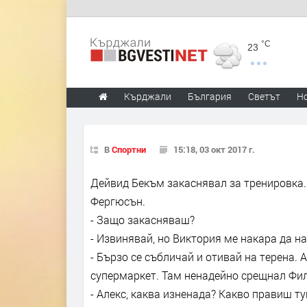
°C
23
Кърджали
България
Светът
Н
В
Спортни
15:18, 03 окт 2017 г.
Дейвид Бекъм закаснявал за тренировка.
Фергюсън.
- Защо закасняваш?
- Извинявай, но Виктория ме накара да н
- Бързо се събличай и отивай на терена.
супермаркет. Там ненадейно срещнал Фи
- Алекс, каква изненада? Какво правиш ту