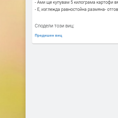
- Ами ще купувам 5 килограма картофи в
- Е, изглежда равностойна размяна- отго
Сподели този виц:
Предишен виц