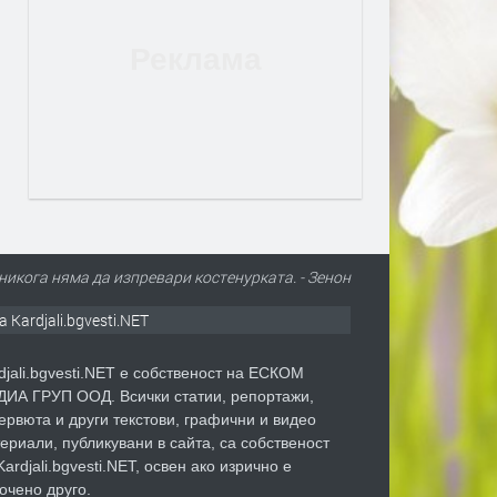
никога няма да изпревари костенурката. - Зенон
а Kardjali.bgvesti.NET
djali.bgvesti.NET е собственост на ЕСКОМ
ИА ГРУП ООД. Всички статии, репортажи,
ервюта и други текстови, графични и видео
ериали, публикувани в сайта, са собственост
Kardjali.bgvesti.NET, освен ако изрично е
очено друго.