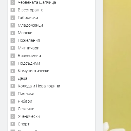
Червената шапчица
В ресторанта
Габровски
Младоженци
Морски
Пожелания
Митничари
Бизнесмени
Подсъдими
Комунистически
Деца
Коледа и Нова година
Пиянски
Рибари
Семейни
Ученически
Спорт