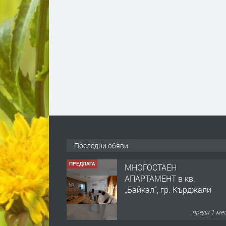
Последни обяви
ПРЕДЛАГА
МНОГОСТАЕН
АПАРТАМЕНТ в кв.
„Байкал“, гр. Кърджали
преди 1 ме
ПРЕДЛАГА
сондажи за вода