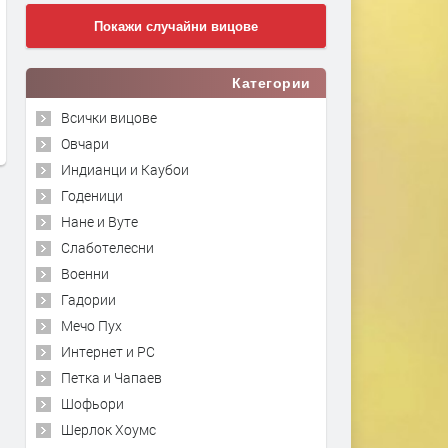
Покажи случайни вицове
Категории
Всички вицове
Овчари
Индианци и Каубои
Годеници
Нане и Вуте
Слаботелесни
Военни
Гадории
Мечо Пух
Интернет и PC
Петка и Чапаев
Шофьори
Шерлок Хоумс