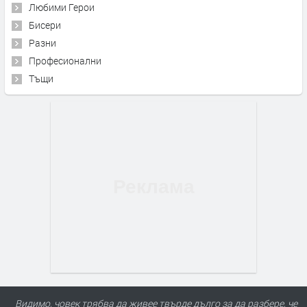
Любими Герои
Бисери
Разни
Професионални
Тъщи
Видимо, човек трябва да живее твърде дълго за да разбере, че