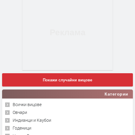
Покажи случайни вицове
Категории
Всички вицове
Овчари
Индианци и Каубои
Годеници