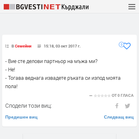
0
В
Семейни
15:18, 03 окт 2017 г.
- Вие сте делови партньор на мъжа ми?
- Не!
- Тогава веднага извадете ръката си изпод моята
пола!
ОТ
0 ГЛАСА
Сподели този виц:
Предишен виц
Следващ виц