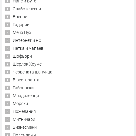
Нане и Вуте
Слаботелесни
Военни
Гадории
Мечо Пух
Интернет и PC
Петка и Чапаев
Шофьори
Шерлок Хоумс
Червената шапчица
В ресторанта
Габровски
Младоженци
Морски
Пожелания
Митничари
Бизнесмени
Подсъдими