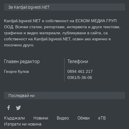
ПРЕДЛАГА
№3972 Парцел в регулация на брега
За Kardjali.bgvesti.NET
на язовир Студен кладенец 331м2 |
село Гняздово.
Kardjali.bgvesti.NET е собственост на ЕСКОМ МЕДИА ГРУП
ООД. Всички статии, репортажи, интервюта и други текстови,
преди 1 година
графични и видео материали, публикувани в сайта, са
собственост на Kardjali.bgvesti.NET, освен ако изрично е
ПРЕДЛАГА
Курс
посочено друго.
„Електротехник”/”Електромонтьор”
дистанционна или дневна форма на
Главен редактор
Телефони
обучение
преди 1 година
Георги Кулов
0894 461 217
0361/5-36-06
ПРЕДЛАГА
Курсове-
Пчеларство,Растениевъдство,Животно
защита
Последвай ни
преди 1 година
Кърджали
Новини
Видео
Обяви
еТВ
ПРЕДЛАГА
**Прекрасен имот за продажба в
Изпрати ни новина
Главатарци с уникална гледка към