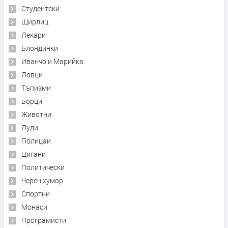
Студентски
Щирлиц
Лекари
Блондинки
Иванчо и Марийка
Ловци
Тъпизми
Борци
Животни
Луди
Полицаи
Цигани
Политически
Черен хумор
Спортни
Монаси
Програмисти