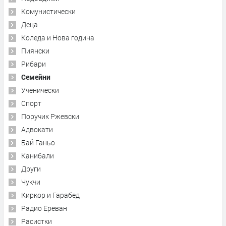
Комунистически
Деца
Коледа и Нова година
Пиянски
Рибари
Семейни
Ученически
Спорт
Поручик Ржевски
Адвокати
Бай Ганьо
Канибали
Други
Чукчи
Киркор и Гарабед
Радио Ереван
Расистки