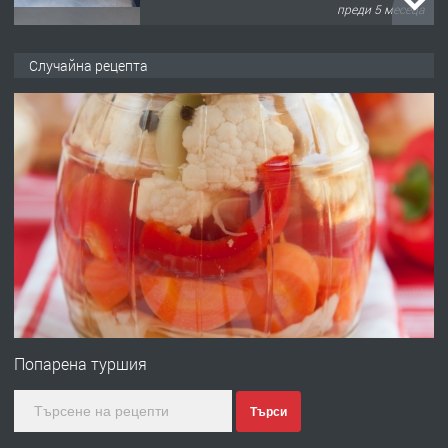
преди 5 месеца
ПРЕДЛАГА
търсим общ работник
Случайна рецепта
преди 6 месеца
ПРЕДЛАГА
Заведение /ресторант, бистро/ в с.
Чакаларово, община Кирково
преди 7 месеца
ПРЕДЛАГА
Гараж под наем в супер център
Кърджали
Попарена туршия
Търси
преди 10 месеца