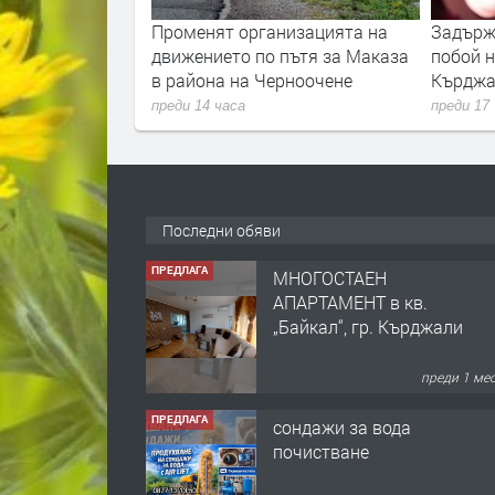
адиха жена от
Променят организацията на
Задърж
сьор в Кърджали
движението по пътя за Маказа
побой н
в района на Черноочене
Кърдж
преди 14 часа
преди 17
Последни обяви
ПРЕДЛАГА
МНОГОСТАЕН
АПАРТАМЕНТ в кв.
„Байкал“, гр. Кърджали
преди 1 ме
ПРЕДЛАГА
сондажи за вода
почистване