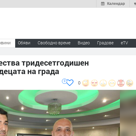
Календар
овини
Обяви
Свободно време
Видео
Градове
eTV
ества тридесетгодишен
децата на града
0
0