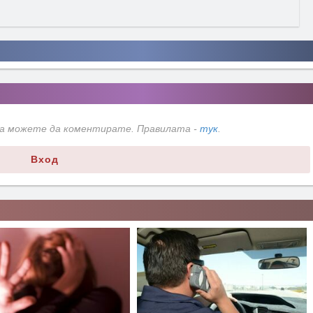
да можете да коментирате. Правилата -
тук
.
Вход