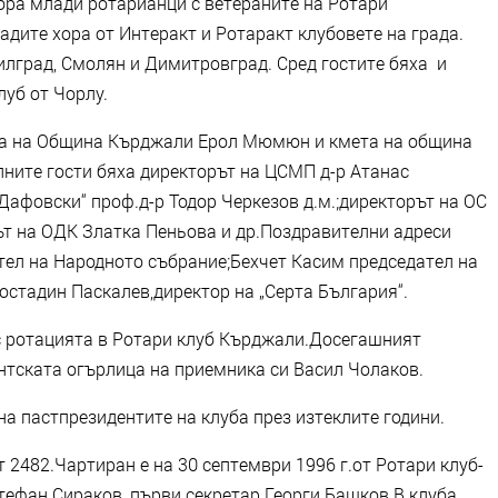
бра млади ротарианци с ветераните на Ротари
дите хора от Интеракт и Ротаракт клубовете на града.
лград, Смолян и Димитровград. Сред гостите бяха и
уб от Чорлу.
та на Община Кърджали Ерол Мюмюн и кмета на община
ните гости бяха директорът на ЦСМП д-р Атанас
Дафовски“ проф.д-р Тодор Черкезов д.м.;директорът на ОС
т на ОДК Златка Пеньова и др.Поздравителни адреси
ател на Народното събрание;Бехчет Касим председател на
остадин Паскалев,директор на „Серта България“.
с ротацията в Ротари клуб Кърджали.Досегашният
нтската огърлица на приемника си Васил Чолаков.
а пастпрезидентите на клуба през изтеклите години.
 2482.Чартиран е на 30 септември 1996 г.от Ротари клуб-
тефан Сираков, първи секретар Георги Башков.В клуба