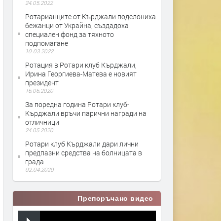
24.05.2022
Ротарианците от Кърджали подслониха
бежанци от Украйна, създадоха
специален фонд за тяхното
подпомагане
10.03.2022
Ротация в Ротари клуб Кърджали,
Ирина Георгиева-Матева е новият
президент
16.06.2020
За поредна година Ротари клуб-
Кърджали връчи парични награди на
отличници
24.05.2020
Ротари клуб Кърджали дари лични
предпазни средства на болницата в
града
02.04.2020
Препоръчано видео