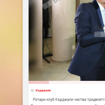
Кърджали
Ротари клуб Кърджали чества тридесетго