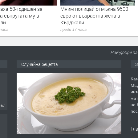
аха 50-годишен за
Мним полицай отмъкна 9500
а съпругата му в
евро от възрастна жена в
али
Кърджали
 часа
преди 17 часа
Най-добре паз
Случайна рецепта
З
Kar
МЕД
инт
мат
на 
сец
пос
Гл