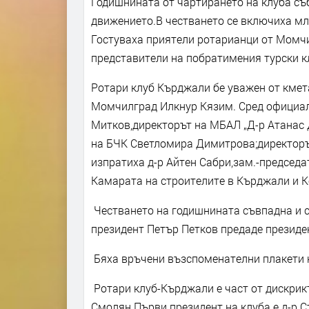
Годишнината от чартирането на клуба съ
движението.В честването се включиха мла
Гостуваха приятели ротарианци от Момчи
представители на побратимения турски кл
Ротари клуб Кърджали бе уважен от кме
Момчилград Илкнур Кязим. Сред официал
Митков,директорът на МБАЛ „Д-р Атанас 
на БЧК Светломира Димитрова;директоръ
изпратиха д-р Айтен Сабри,зам.-председ
Камарата на строителите в Кърджали и К
Честването на годишнината съвпадна и 
президент Петър Петков предаде президе
Бяха връчени възспоменателни плакети н
Ротари клуб-Кърджали е част от дискрикт
Смолян.Първи президент на клуба е д-р С