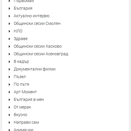
Първомай
България
Актуално интервю
Общински сесии Смолян
НЛО
Здраве
Общински сесии Хасково
Общински сесии Асеновград
В кадър
Документални филми
Пъзел
По пътя
Арт Момент
България в мен
От мерак
Вкусно
Направи сам
Анимации