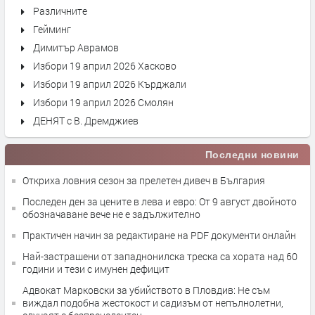
Различните
Гейминг
Димитър Аврамов
Избори 19 април 2026 Хасково
Избори 19 април 2026 Кърджали
Избори 19 април 2026 Смолян
ДЕНЯТ с В. Дремджиев
Последни новини
Откриха ловния сезон за прелетен дивеч в България
Последен ден за цените в лева и евро: От 9 август двойното
обозначаване вече не е задължително
Практичен начин за редактиране на PDF документи онлайн
Най-застрашени от западнонилска треска са хората над 60
години и тези с имунен дефицит
Адвокат Марковски за убийството в Пловдив: Не съм
виждал подобна жестокост и садизъм от непълнолетни,