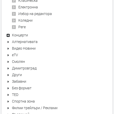
Класическа
Електронна
Избор на редактора
Коледни
Реге
Концерти
Алтернативата
Видео Новини
eTV
Смолян
Димитровград
Други
Забавни
Без формат
TED
Спортна зона
Филми трейлъри / Реклами