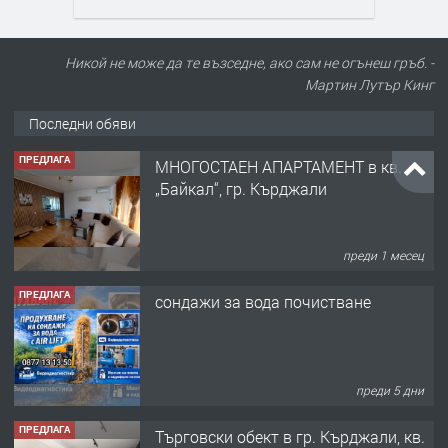
Никой не може да те възседне, ако сам не огънеш гръб. -
Мартин Лутър Кинг
Последни обяви
ПРЕДЛАГА
МНОГОСТАЕН АПАРТАМЕНТ в кв.
„Байкал“, гр. Кърджали
преди 1 месец
ПРЕДЛАГА
сондажи за вода почистване
преди 5 дни
ПРЕДЛАГА
Tърговски обект в гр. Кърджали, кв.