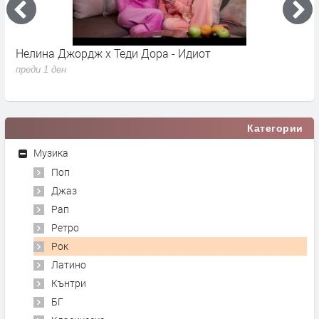
Нелина Джордж x Теди Дора - Идиот
Y
преди 1 ден
п
Категории
Музика
Поп
Джаз
Рап
Ретро
Рок
Латино
Кънтри
БГ