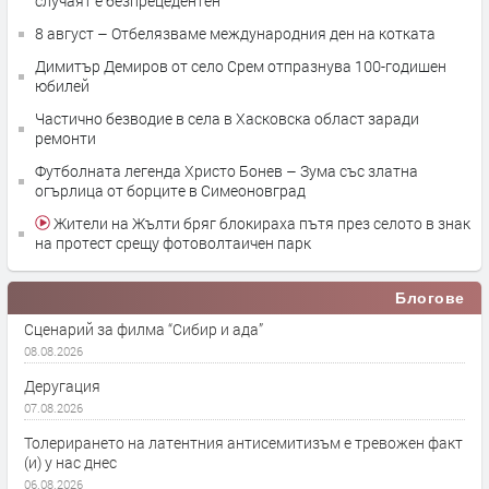
случаят е безпрецедентен
8 август – Отбелязваме международния ден на котката
Димитър Демиров от село Срем отпразнува 100-годишен
юбилей
Частично безводие в села в Хасковска област заради
ремонти
Футболната легенда Христо Бонев – Зума със златна
огърлица от борците в Симеоновград
Жители на Жълти бряг блокираха пътя през селото в знак
на протест срещу фотоволтаичен парк
Блогове
Сценарий за филма “Сибир и ада”
08.08.2026
Деругация
07.08.2026
Толерирането на латентния антисемитизъм е тревожен факт
(и) у нас днес
06.08.2026