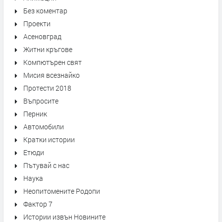
Без коментар
Проекти
Асеновград
Житни кръгове
Компютърен свят
Мисия всезнайко
Протести 2018
Въпросите
Перник
Автомобили
Кратки истории
Етюди
Пътувай с нас
Наука
Неопитомените Родопи
Фактор 7
Истории извън Новините