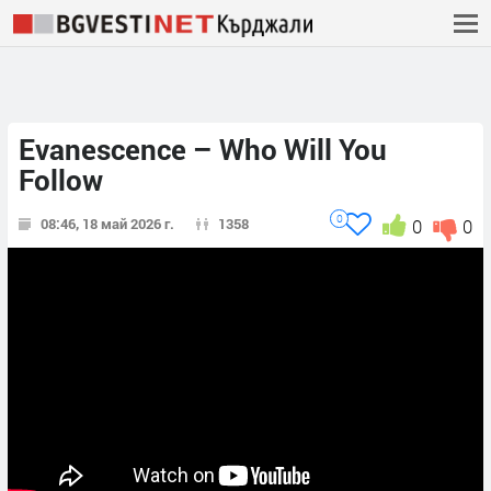
Evanescence – Who Will You
Follow
0
08:46, 18 май 2026 г.
1358
0
0