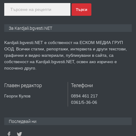
Търси
преди 10 месеца
ПРЕДЛАГА
№3972 Парцел в регулация на брега
За Kardjali.bgvesti.NET
на язовир Студен кладенец 331м2 |
село Гняздово.
Kardjali.bgvesti.NET е собственост на ЕСКОМ МЕДИА ГРУП
ООД. Всички статии, репортажи, интервюта и други текстови,
преди 1 година
графични и видео материали, публикувани в сайта, са
собственост на Kardjali.bgvesti.NET, освен ако изрично е
ПРЕДЛАГА
Курс
посочено друго.
„Електротехник”/”Електромонтьор”
дистанционна или дневна форма на
Главен редактор
Телефони
обучение
преди 1 година
Георги Кулов
0894 461 217
0361/5-36-06
ПРЕДЛАГА
Курсове-
Пчеларство,Растениевъдство,Животно
защита
Последвай ни
преди 1 година