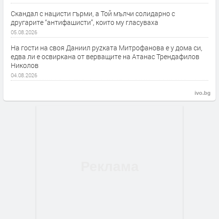
Скандал с нацисти гърми, а Той мълчи солидарно с
другарите “антифашисти”, които му гласуваха
05.08.2026
На гости на своя Даниил руzката Митрофанова е у дома си,
едва ли е освиркана от верващите на Атанас Трендафилов
Николов
04.08.2026
ivo.bg