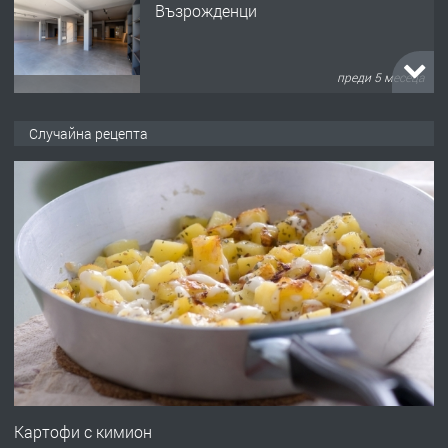
Възрожденци
преди 5 месеца
ПРЕДЛАГА
търсим общ работник
Случайна рецепта
преди 6 месеца
ПРЕДЛАГА
Заведение /ресторант, бистро/ в с.
Чакаларово, община Кирково
преди 7 месеца
ПРЕДЛАГА
Гараж под наем в супер център
Кърджали
Картофи с кимион