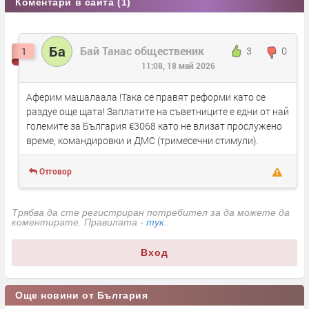
Коментари в сайта (1)
Ба
Бай Танас общественик
3
0
1
11:08, 18 май 2026
Аферим машалаала !Така се правят реформи като се
раздуе още щата! Заплатите на съветниците е едни от най
големите за България €3068 като не влизат прослужено
време, командировки и ДМС (тримесечни стимули).
Отговор
Трябва да сте регистриран потребител за да можете да
коментирате. Правилата -
тук
.
Вход
Още новини от България