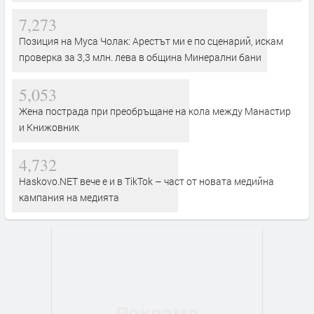
7,273
Позиция на Муса Чолак: Арестът ми е по сценарий, искам
проверка за 3,3 млн. лева в община Минерални бани
5,053
Жена пострада при преобръщане на кола между Манастир
и Книжовник
4,732
Haskovo.NET вече е и в TikTok – част от новата медийна
кампания на медията