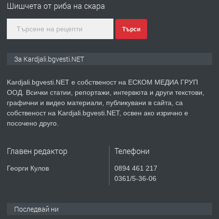
Шишчета от риба на скара
Търси
преди 10 месеца
ПРЕДЛАГА
№3972 Парцел в регулация на брега
За Kardjali.bgvesti.NET
на язовир Студен кладенец 331м2 |
село Гняздово.
Kardjali.bgvesti.NET е собственост на ЕСКОМ МЕДИА ГРУП
ООД. Всички статии, репортажи, интервюта и други текстови,
преди 1 година
графични и видео материали, публикувани в сайта, са
собственост на Kardjali.bgvesti.NET, освен ако изрично е
ПРЕДЛАГА
Курс
посочено друго.
„Електротехник”/”Електромонтьор”
дистанционна или дневна форма на
Главен редактор
Телефони
обучение
преди 1 година
Георги Кулов
0894 461 217
0361/5-36-06
ПРЕДЛАГА
Курсове-
Пчеларство,Растениевъдство,Животно
защита
Последвай ни