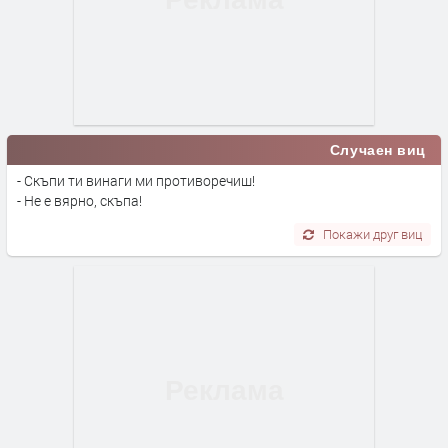
Случаен виц
- Скъпи ти винаги ми противоречиш!
- Не е вярно, скъпа!
Покажи друг виц