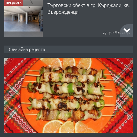
ПРЕДЛАГА
Tърговски обект в гр. Кърджали, кв.
Възрожденци
преди 5 месеца
ПРЕДЛАГА
търсим общ работник
Случайна рецепта
преди 6 месеца
ПРЕДЛАГА
Заведение /ресторант, бистро/ в с.
Чакаларово, община Кирково
преди 7 месеца
ПРЕДЛАГА
Гараж под наем в супер център
Кърджали