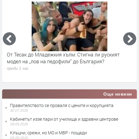
ъм
От Тесак до Младежкия хълм: Стигна ли руският
О
модел на „лов на педофили“ до България?
п
преди 1 час
Още новини
Правителството се проваля с цените и корупцията
30.07.2026
Кабинетът иззе пари от училища и здравни центрове
08.06.2026
Клъцни, срежи, но МО и МВР - пощади
05.06.2026