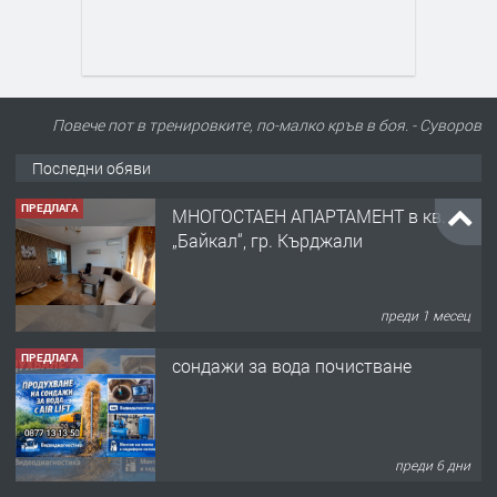
Повече пот в тренировките, по-малко кръв в боя. - Суворов
Последни обяви
ПРЕДЛАГА
МНОГОСТАЕН АПАРТАМЕНТ в кв.
„Байкал“, гр. Кърджали
преди 1 месец
ПРЕДЛАГА
сондажи за вода почистване
преди 6 дни