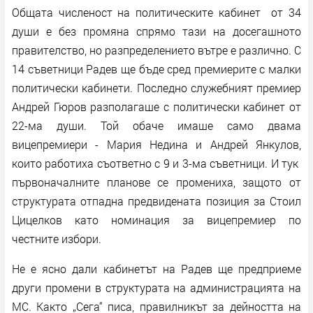
Общата численост на политическите кабинет от 34
души е без промяна спрямо тази на досегашното
правителство, но разпределението вътре е различно. С
14 съветници Радев ще бъде сред премиерите с малки
политически кабинети. Последно служебният премиер
Андрей Гюров разполагаше с политически кабинет от
22-ма души. Той обаче имаше само двама
вицепремиери - Мария Недина и Андрей Янкулов,
които работиха съответно с 9 и 3-ма съветници. И тук
първоначалните планове се промениха, защото от
структурата отпадна предвидената позиция за Стоил
Цицелков като номинация за вицепремиер по
честните избори.
Не е ясно дали кабинетът на Радев ще предприеме
други промени в структурата на администрацията на
МС. Както „Сега“ писа, правилникът за дейността на