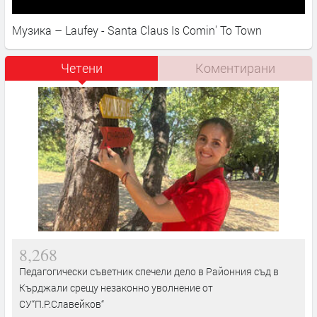
Музика – Laufey - Santa Claus Is Comin' To Town
Четени
Коментирани
8,268
Педагогически съветник спечели дело в Районния съд в
Кърджали срещу незаконно уволнение от
СУ“П.Р.Славейков“