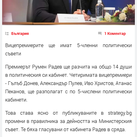
България
1 Коментар
Вицепремиерите ще имат 5-членни политически
съвети
Премиерът Румен Радев ще разчита на общо 14 души
в политическия си кабинет. Четиримата вицепремиери
- Гълъб Донев, Александър Пулев, Иво Христов, Атанас
Пеканов, ще разполагат с по 5-числени политически
кабинети.
Това става ясно от публикуваните в strategy.bg
промени в правилника за дейността на Министерския
съвет. Те бяха гласувани от кабинета Радев в сряда.