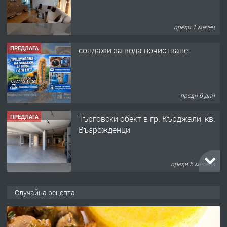
ПРЕДЛАГА
сондажи за вода почистване
преди 6 дни
ПРЕДЛАГА
Tърговски обект в гр. Кърджали, кв.
Възрожденци
преди 5 месеца
ПРЕДЛАГА
търсим общ работник
Случайна рецепта
преди 6 месеца
ПРЕДЛАГА
Заведение /ресторант, бистро/ в с.
Чакаларово, община Кирково