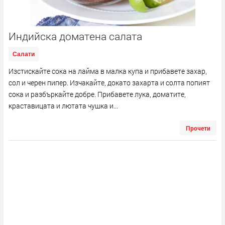
Индийска доматена салата
Салати
Изстискайте сока на лайма в малка купа и прибавете захар,
сол и черен пипер. Изчакайте, докато захарта и солта попият
сока и разбъркайте добре. Прибавете лука, доматите,
краставицата и лютата чушка и...
Прочети