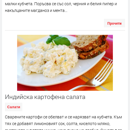
малки кубчета. Поръсва се със сол, черния и белия пипер и
накълцаните магданоз и мента...
Прочети
Индийска картофена салата
Салати
Сварените картофи се обелват и се нарязват на кубчета. Към
тях се добавят лимоновият сок, солта, киселото мляко,