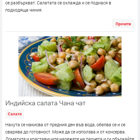
се разбъркват. Салатата се охлажда и се поднася в
подходяща чиния.
Прочети
Индийска салата Чана чат
Салати
Нахута се накисва от предния ден във вода, обелва се и се
сварява до готовност. Може да се използва и от консерва.
Доматите и краставиците нарежете на парчета и ги объркайте