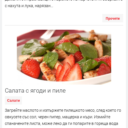
с нахута и лука, нарязан...
Прочети
Салата с ягоди и пиле
Салати
Загрейте маслото и изпържете пилешкото месо, след което го
овкусете със сол, черен пипер, мащерка и къри. Измийте
спаначените листа, може леко да ги попарите в гореща вода