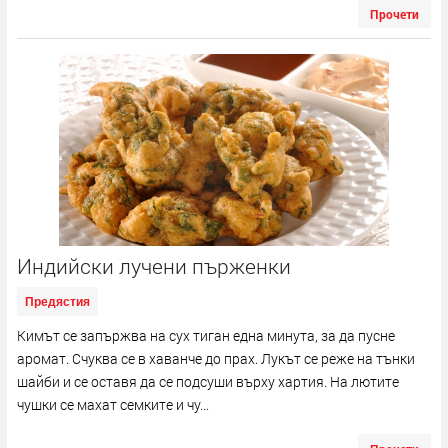
Прочети
Индийски лучени пърженки
Предястия
Кимът се запържва на сух тиган една минута, за да пусне
аромат. Счуква се в хаванче до прах. Лукът се реже на тънки
шайби и се оставя да се подсуши върху хартия. На лютите
чушки се махат семките и чу...