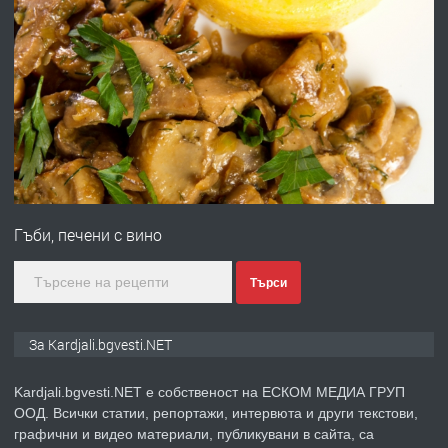
преди 7 месеца
ПРЕДЛАГА
Гараж под наем в супер център
Кърджали
преди 10 месеца
Гъби, печени с вино
ПРЕДЛАГА
№3972 Парцел в регулация на брега
на язовир Студен кладенец 331м2 |
Търси
село Гняздово.
преди 1 година
За Kardjali.bgvesti.NET
ПРЕДЛАГА
Курс
Kardjali.bgvesti.NET е собственост на ЕСКОМ МЕДИА ГРУП
„Електротехник”/”Електромонтьор”
ООД. Всички статии, репортажи, интервюта и други текстови,
дистанционна или дневна форма на
графични и видео материали, публикувани в сайта, са
обучение