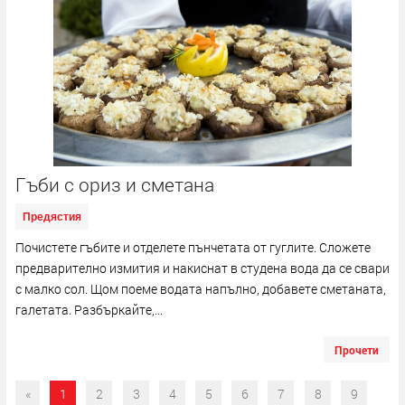
Гъби с ориз и сметана
Предястия
Почистете гъбите и отделете пънчетата от гуглите. Сложете
предварително измития и накиснат в студена вода да се свари
с малко сол. Щом поеме водата напълно, добавете сметаната,
галетата. Разбъркайте,...
Прочети
«
1
2
3
4
5
6
7
8
9