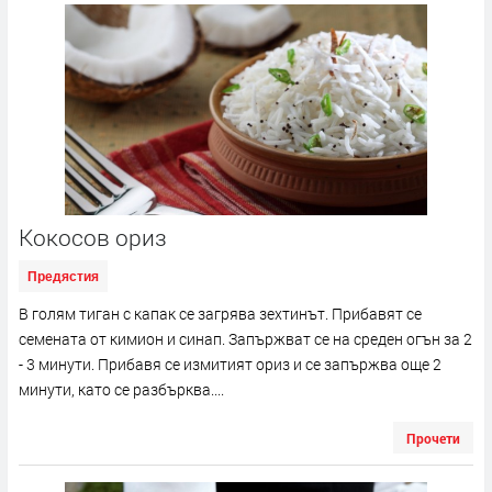
Кокосов ориз
Предястия
В голям тиган с капак се загрява зехтинът. Прибавят се
семената от кимион и синап. Запържват се на среден огън за 2
- 3 минути. Прибавя се измитият ориз и се запържва още 2
минути, като се разбърква....
Прочети