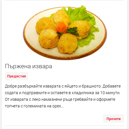
Пържена извара
Предястия
Добре разбъркайте изварата с яйцето и брашното. Добавете
содата и подправките и оставете в хладилника за 10 минути.
От изварата с леко намазнени ръце гребвайте и оформете
топчета с големината на орех...
Прочети