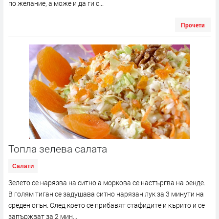
по желание, а може и да ги с...
Прочети
Топла зелева салата
Салати
Зелето се нарязва на ситно а моркова се настъргва на ренде.
В голям тиган се задушава ситно нарязан лук за 3 минути на
среден огън. След което се прибавят стафидите и кърито и се
запържват за 2 мин...