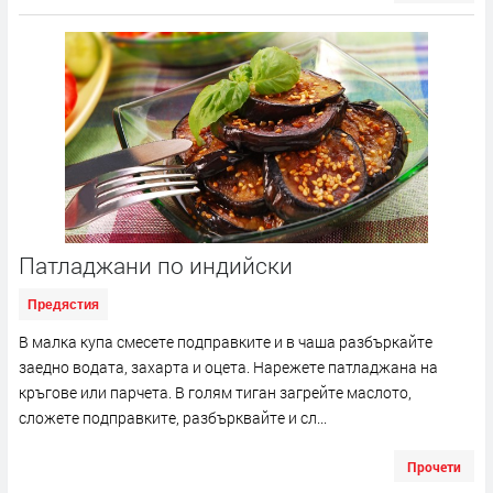
Патладжани по индийски
Предястия
В малка купа смесете подправките и в чаша разбъркайте
заедно водата, захарта и оцета. Нарежете патладжана на
кръгове или парчета. В голям тиган загрейте маслото,
сложете подправките, разбърквайте и сл...
Прочети