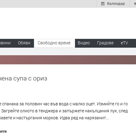
Календар
овини
Обяви
Свободно време
Видео
Градове
eTV
ена супа с ориз
 спанака за половин час във вода с малко оцет. Измийте го и го
 Загрейте олиото в тенджера и запържете накълцания лук, след
авете и настъргания морков. Идва ред на нарязанит...
чети