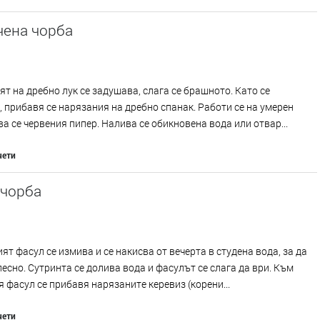
чена чорба
т на дребно лук се задушава, слага се брашното. Като се
 прибавя се нарязания на дребно спанак. Работи се на умерен
ва се червения пипер. Налива се обикновена вода или отвар...
чети
 чорба
ят фасул се измива и се накисва от вечерта в студена вода, за да
 лесно. Сутринта се долива вода и фасулът се слага да ври. Към
 фасул се прибавя нарязаните керевиз (корени...
чети