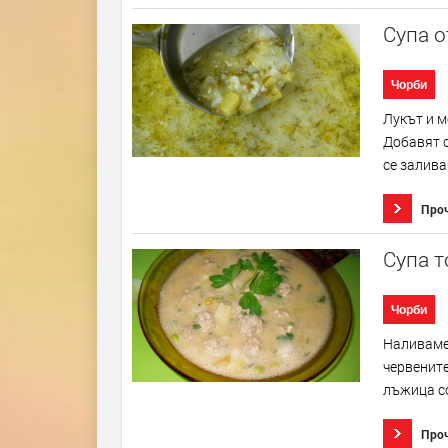
Супа о
Чорби
Лукът и м
Добавят с
се залива
Про
Супа т
Чорби
Наливаме 
червените
лъжица со
Про