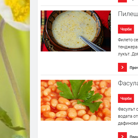
Пилешк
Чорби
Филето се
тенджера 
лукът. До
Про
Фасул
Чорби
Фасулът с
водата от
дафиновит
Про