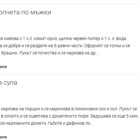
топчета по мъжки
 смесва с 1 с.л. измит ориз, щипка червен пипер и 1 с. л. вода.
 се добре и се разделя на 6 равни части. Оформят се топки и се
 брашно. Лукът се почиства и се нарязва на др...
чети
а супа
 нарязва на порции и се маринова в лимоновия сок и сол. Лукът се
в олиото и се оцветява с доматеното пюре. Задушава се още 5 мин.
се нарязаните домати, гъбите и дафинов ли...
чети