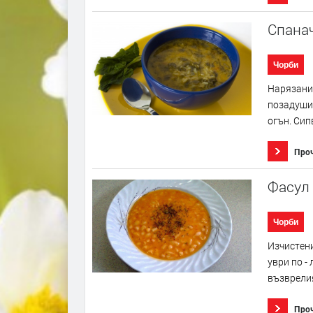
Спана
Чорби
Нарязания
позадуши,
огън. Сип
Про
Фасул
Чорби
Изчистени
уври по -
възврелия
Про