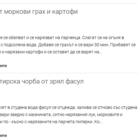
т моркови грах и картофи
 се обелват и се нарязват на парченца. Слагат се на огъня в
с подсолена вода. Добавя се грахът и се вари 30 мин. Прибавят се
 и нарязани картофи и се оставят да се варят на...
чети
ирска чорба от зрял фасул
ят в студена вода фасул се отцежда, залива се отново със студена
 вари заедно с мазнината, ситно нарязания лук, морковите и
и по - късно с нарязаните на парчета пиперки. Ко...
чети