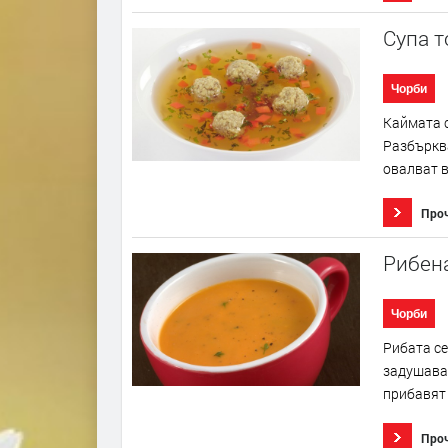
Супа 
Чорби
Каймата се
Разбърква
овалват в
Про
Рибен
Чорби
Рибата се
задушава 
прибавят 
Про