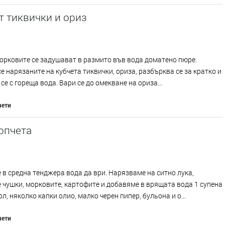
т тиквички и ориз
орковите се задушават в размито във вода доматено пюре.
е нарязаните на кубчета тиквички, ориза, разбърква се за кратко и
 се с гореща вода. Вари се до омекване на ориза...
чети
опчета
в средна тенджера вода да ври. Нарязваме на ситно лука,
 чушки, морковите, картофите и добавяме в врящата вода 1 супена
л, няколко капки олио, малко черен пипер, бульона и о...
чети