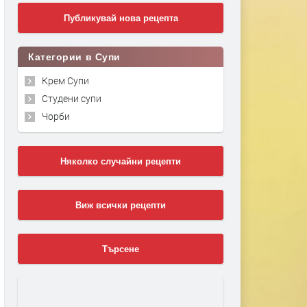
Публикувай нова рецепта
Категории в Супи
Крем Супи
Студени супи
Чорби
Няколко случайни рецепти
Виж всички рецепти
Търсене