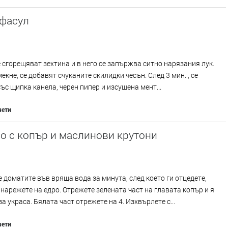
 фасул
е сгорещяват зехтина и в него се запържва ситно нарязания лук.
екне, се добавят счуканите скилидки чесън. След 3 мин. , се
ъс щипка канела, черен пипер и изсушена мент...
чети
о с копър и маслинови крутони
 доматите във вряща вода за минута, след което ги отцедете,
 нарежете на едро. Отрежете зелената част на главата копър и я
за украса. Бялата част отрежете на 4. Изхвърлете с...
чети