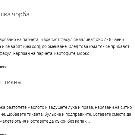
шка чорба
арязано на парчета, и зрелият фасул се заливат със 7 - 8 чаени
 и се варят (без сол), до омекване. След това към тях се прибавят
фасул, нарязан на парчета, картофите, морко...
чети
т тиква
ка разтопете маслото и задушете лука и праза, нарязани на ситно
не. Добавете тиквата, бульона и подправките. Оставете сместа да
малете огъня и оставете да къкри без капак,...
чети