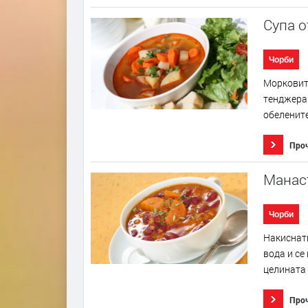
Супа о
Чорби
Морковите
тенджера 
обелените
Про
Манаст
Чорби
Накиснати
вода и се
целината 
Про