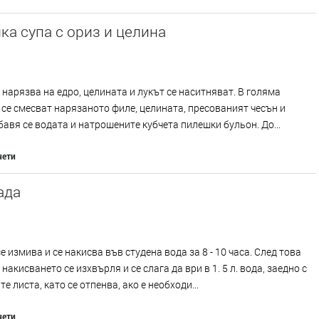
а супа с ориз и целина
 нарязва на едро, целината и лукът се наситняват. В голяма
се смесват нарязаното филе, целината, пресованият чесън и
бавя се водата и натрошените кубчета пилешки бульон. До...
чети
ада
е измива и се накисва във студена вода за 8 - 10 часа. След това
 накисването се изхвърля и се слага да ври в 1. 5 л. вода, заедно с
е листа, като се отпенва, ако е необходи...
чети