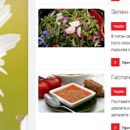
Зелен
Чорби
В тиган с
Като поом
поръсва с
Про
Гаспач
Чорби
Поставете
обелете и
запазете 
Про