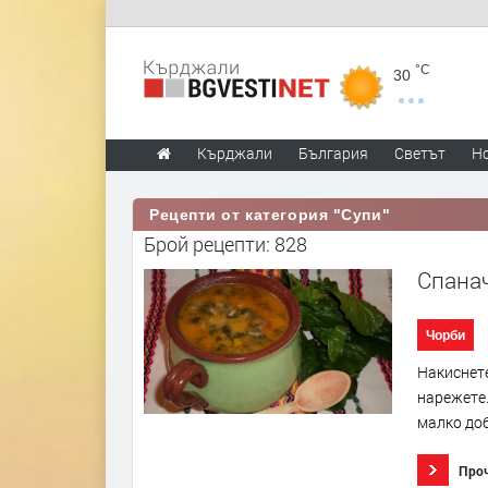
°C
30
Кърджали
България
Светът
Н
Рецепти от категория "Супи"
Брой рецепти: 828
Спанач
Чорби
Накиснете
нарежете.
малко доб
Про