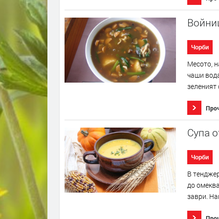
Войни
Чорби
Месото, н
чаши вода
зеленият 
Про
Супа о
Чорби
В тенджер
до омеква
заври. На
Про