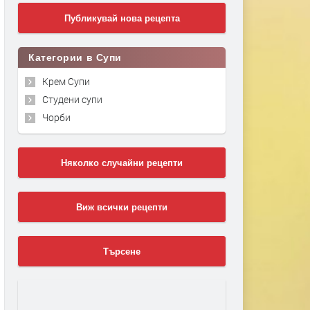
Публикувай нова рецепта
Категории в Супи
Крем Супи
Студени супи
Чорби
Няколко случайни рецепти
Виж всички рецепти
Търсене