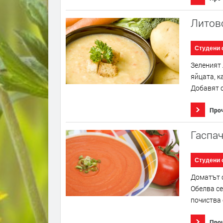
Литов
Студени 
Зеленият 
яйцата, к
Добавят с
Про
Гаспач
Студени 
Доматът с
Обелва се
почиства о
Про