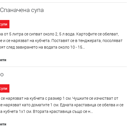
 Спаначена супа
супи
а от 5 литра се сипват около 2, 5 л вода. Картофите се обелват,
е и се нарязват на кубчета. Поставят се в тенджерата, посоляват
рят след завирането на водата около 10 - 15...
чети
чо
супи
се нарязват на кубчета с размер 1 см. Чушките се изчистват от
се нарязват като доматите 1 см. Едната краставица се обелва и се
а кубчета 1х1 см. Втората краставица също се н...
чети