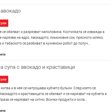
 авокадо
супи
 се обелват и разрязват наполовина. Костилката се изважда а
е нарязва на едро. Авокадото, лимоновия сок, прясното мляко,
 и табаското се разбиват в кухненски робот до получ...
чети
а супа с авокадо и краставици
супи
 кипва и в нея се натрошава кубчето бульон. След което се
Авокадото и краставицата се обелват и се нарязват на кубчета а
праза се нарязват на ситно. Всички продукти и охла...
чети