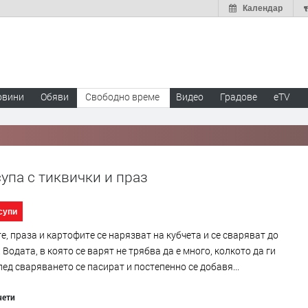
Календар
овини
Обяви
Свободно време
Видео
Градове
eTV
упа с тиквички и праз
супи
е, праза и картофите се нарязват на кубчета и се сваряват до
 Водата, в която се варят не трябва да е много, колкото да ги
лед сваряването се пасират и постепенно се добавя...
чети