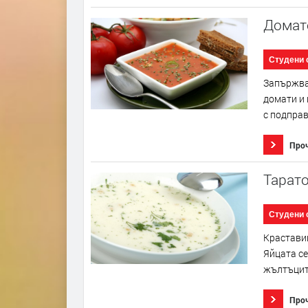
Домат
Студени 
Запържва 
домати и 
с подправк
Про
Тарато
Студени 
Краставиц
Яйцата се
жълтъците
Про