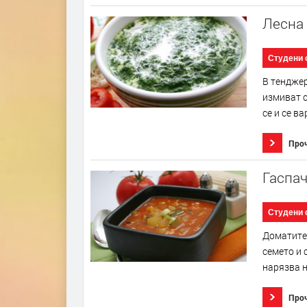
Лесна
Студени 
В тенджер
измиват с
се и се ва
Про
Гаспа
Студени 
Доматите 
семето и 
нарязва н
Про