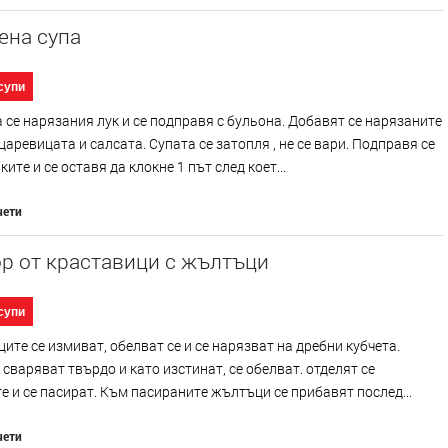
ена супа
супи
се нарязания лук и се подправя с бульона. Добавят се нарязаните
царевицата и салсата. Супата се затопля , не се вари. Подправя се
ите и се оставя да клокне 1 път след коет...
чети
р от краставици с жълтъци
супи
ите се измиват, обелват се и се нарязват на дребни кубчета.
 сваряват твърдо и като изстинат, се обелват. отделят се
 и се пасират. Към пасираните жълтъци се прибавят послед...
чети