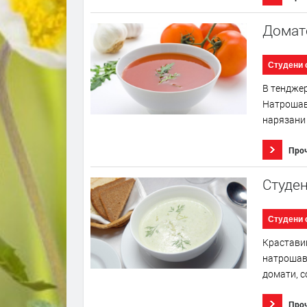
Домате
Студени 
В тенджер
Натрошава
нарязани 
Про
Студен
Студени 
Краставиц
натрошава
домати, с
Про