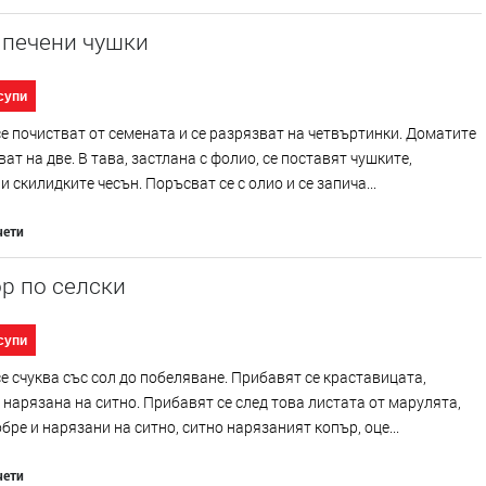
 печени чушки
супи
е почистват от семената и се разрязват на четвъртинки. Доматите
ват на две. В тава, застлана с фолио, се поставят чушките,
и скилидките чесън. Поръсват се с олио и се запича...
чети
р по селски
супи
е счуква със сол до побеляване. Прибавят се краставицата,
 нарязана на ситно. Прибавят се след това листата от марулята,
бре и нарязани на ситно, ситно нарязаният копър, оце...
чети