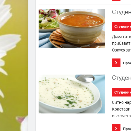
Студен
Студени 
Доматите 
прибавят 
Овкусяват
Про
Студен
Студени 
Ситно нар
Краставиц
със смета
Про