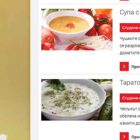
Супа с
Студени 
Чушките с
се разряз
доматите 
Про
Тарато
Студени 
Чесънът с
обелена и
измити до
Про