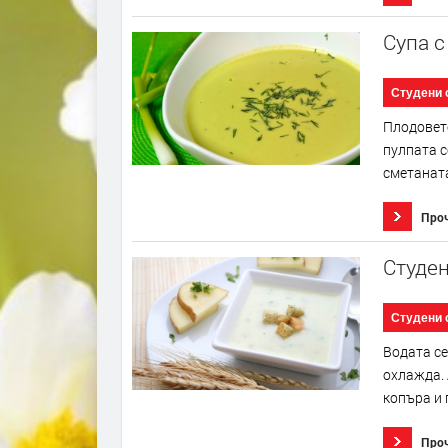
Супа с
Студени 
Плодовете
пулпата с
сметаната
Про
Студен
Студени 
Водата се
охлажда. 
копъра и 
Про