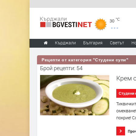
°C
30
Кърджали
България
Светът
Н
Рецепти от категория "Студени супи"
Брой рецепти: 54
Крем с
Студени 
Тиквичкит
омекване!
покрие! С
Про