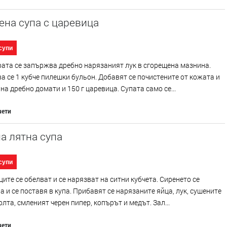
на супа с царевица
супи
ата се запържва дребно нарязаният лук в сгорещена мазнина.
 се 1 кубче пилешки бульон. Добавят се почистените от кожата и
на дребно домати и 150 г царевица. Супата само се...
чети
а лятна супа
супи
ите се обелват и се нарязват на ситни кубчета. Сиренето се
 и се поставя в купа. Прибавят се нарязаните яйца, лук, сушените
олта, смленият черен пипер, копърът и медът. Зал...
чети