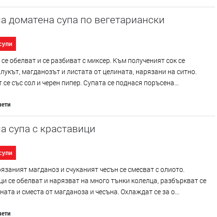
а доматена супа по вегетариански
супи
се обелват и се разбиват с миксер. Към полученият сок се
лукът, магданозът и листата от целината, нарязани на ситно.
 се със сол и черен пипер. Супата се поднася поръсена...
чети
а супа с краставици
супи
язаният магданоз и счуканият чесън се смесват с олиото.
и се обелват и нарязват на много тънки колелца, разбъркват се
ната и сместа от магданоза и чесъна. Охлаждат се за о...
чети