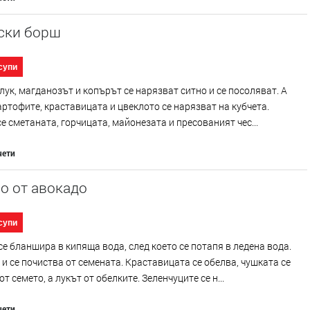
ски борш
супи
лук, магданозът и копърът се нарязват ситно и се посоляват. А
артофите, краставицата и цвеклото се нарязват на кубчета.
е сметаната, горчицата, майонезата и пресованият чес...
чети
о от авокадо
супи
е бланшира в кипяща вода, след което се потапя в ледена вода.
 и се почиства от семената. Краставицата се обелва, чушката се
т семето, а лукът от обелките. Зеленчуците се н...
чети