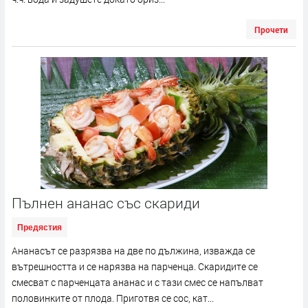
Прочети
Пълнен ананас със скариди
Предястия
Ананасът се разрязва на две по дължина, изважда се
вътрешността и се нарязва на парченца. Скаридите се
смесват с парченцата ананас и с тази смес се напълват
половинките от плода. Приготвя се сос, кат...