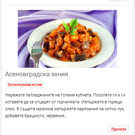
Асеновградска яхния
Зеленчукови ястия
Нарежете патладжаните на големи кубчета. Посолете ги и ги
оставете да се отцедят от горчилката. Изпържете в горещо
олио. В същата мазнина изпържете нарязания на ситно лук,
добавете брашното, червения...
Прочети