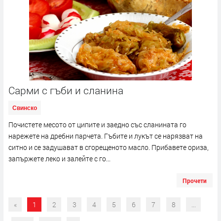
Сарми с гъби и сланина
Свинско
Почистете месото от ципите и заедно със сланината го
нарежете на дребни парчета. Гъбите и лукът се нарязват на
ситно и се задушават в сгорещеното масло. Прибавете ориза,
запържете леко и залейте с го...
Прочети
«
1
2
3
4
5
6
7
8
...