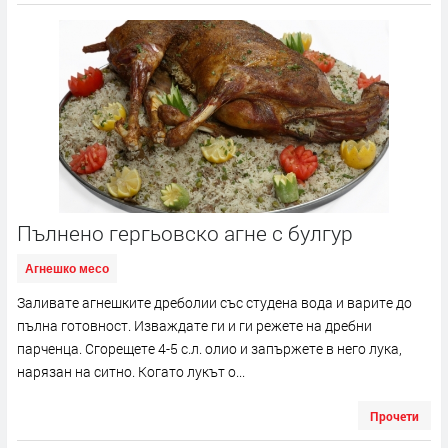
Пълнено гергьовско агне с булгур
Агнешко месо
Заливате агнешките дреболии със студена вода и варите до
пълна готовност. Изваждате ги и ги режете на дребни
парченца. Сгорещете 4-5 с.л. олио и запържете в него лука,
нарязан на ситно. Когато лукът о...
Прочети