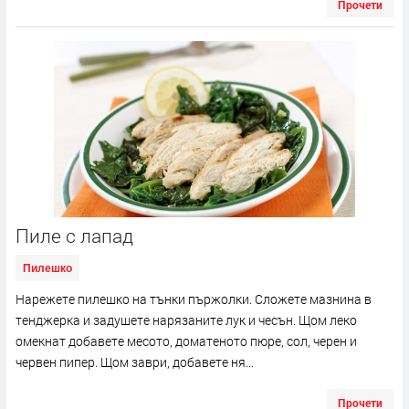
Прочети
Пиле с лапад
Пилешко
Нарежете пилешко на тънки пържолки. Сложете мазнина в
тенджерка и задушете нарязаните лук и чесън. Щом леко
омекнат добавете месото, доматеното пюре, сол, черен и
червен пипер. Щом заври, добавете ня...
Прочети