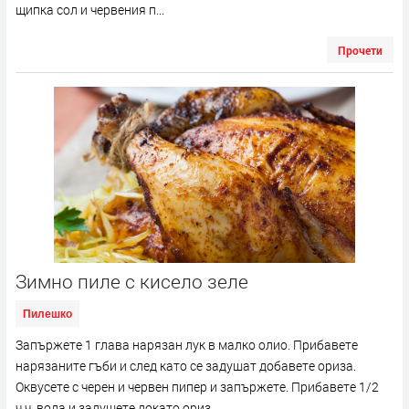
щипка сол и червения п...
Прочети
Зимно пиле с кисело зеле
Пилешко
Запържете 1 глава нарязан лук в малко олио. Прибавете
нарязаните гъби и след като се задушат добавете ориза.
Оквусете с черен и червен пипер и запържете. Прибавете 1/2
ч.ч. вода и задушете докато ориз...