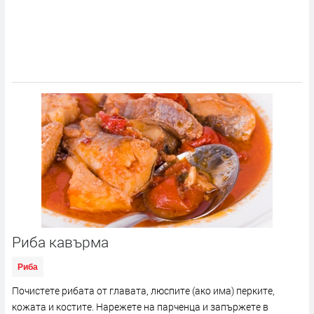
Риба кавърма
Риба
Почистете рибата от главата, люспите (ако има) перките,
кожата и костите. Нарежете на парченца и запържете в