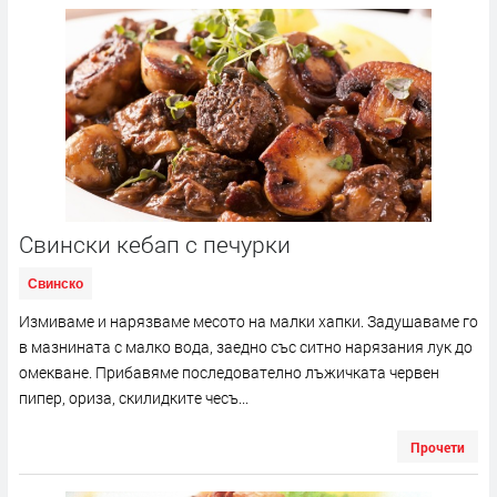
Свински кебап с печурки
Свинско
Измиваме и нарязваме месото на малки хапки. Задушаваме го
в мазнината с малко вода, заедно със ситно нарязания лук до
омекване. Прибавяме последователно лъжичката червен
пипер, ориза, скилидките чесъ...
Прочети