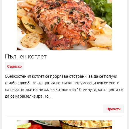
Пълнен котлет
Свинско
Обезкостения котлет се прорязва отстрани, за да се получи
дълбок джоб. Накълцания на тънки полумесеци лук се слага
да се запържи на не силен котлона за 10 минути, като целта се
да се карамелизира. То...
Прочети