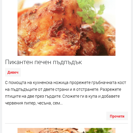
Пикантен печен пъдпъдък
Дивеч
С помощта на кухненска ножица прорежете гръбначната кост
на пъдпъдъците от двете страни и я отстранете. Разрежете
птиците на две през гърдите. Сложете ги в купа и добавете
червения пипер, чесъна, сем...
Прочети