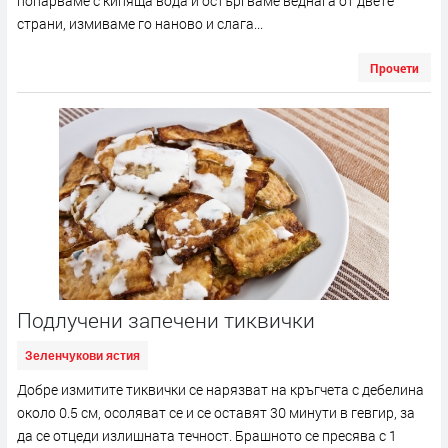
попарваме с кипяща вода и остъргваме веднага от двете
страни, измиваме го наново и слага...
Прочети
Подлучени запечени тиквички
Зеленчукови ястия
Добре измитите тиквички се нарязват на кръгчета с дебелина
около 0.5 см, осоляват се и се оставят 30 минути в гевгир, за
да се отцеди излишната течност. Брашното се пресява с 1