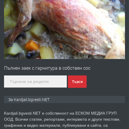
ПРЕДЛАГА
Заведение /ресторант, бистро/ в с.
Чакаларово, община Кирково
преди 7 месеца
ПРЕДЛАГА
Гараж под наем в супер център
Кърджали
Пълнен заек с гарнитура в собствен сос
преди 9 месеца
Търси
ПРЕДЛАГА
№3972 Парцел в регулация на брега
на язовир Студен кладенец 331м2 |
село Гняздово.
За Kardjali.bgvesti.NET
преди 1 година
Kardjali.bgvesti.NET е собственост на ЕСКОМ МЕДИА ГРУП
ООД. Всички статии, репортажи, интервюта и други текстови,
ПРЕДЛАГА
Курс
графични и видео материали, публикувани в сайта, са
„Електротехник”/”Електромонтьор”