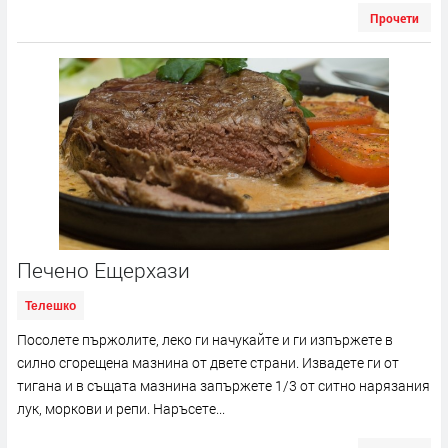
Прочети
Печено Ещерхази
Телешко
Посолете пържолите, леко ги начукайте и ги изпържете в
силно сгорещена мазнина от двете страни. Извадете ги от
тигана и в същата мазнина запържете 1/3 от ситно нарязания
лук, моркови и репи. Наръсете...