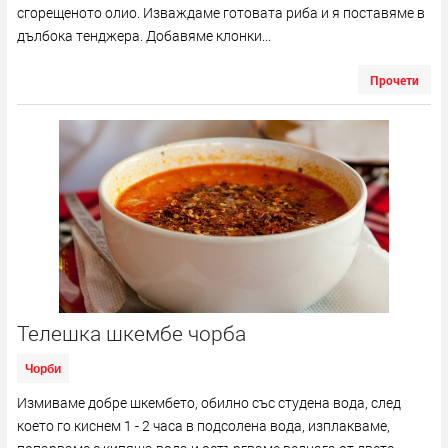
сгорещеното олио. Изваждаме готовата риба и я поставяме в
дълбока тенджера. Добавяме клонки...
Прочети
Телешка шкембе чорба
Чорби
Измиваме добре шкембето, обилно със студена вода, след
което го киснем 1 - 2 часа в подсолена вода, изплакваме,