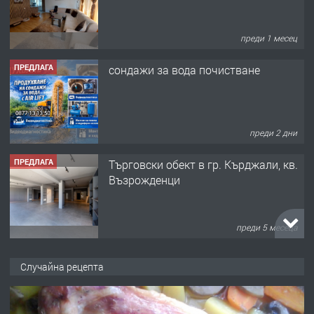
преди 1 месец
ПРЕДЛАГА
сондажи за вода почистване
преди 2 дни
ПРЕДЛАГА
Tърговски обект в гр. Кърджали, кв.
Възрожденци
преди 5 месеца
ПРЕДЛАГА
търсим общ работник
Случайна рецепта
преди 6 месеца