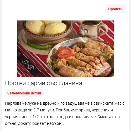
Прочети
Постни сарми със сланина
Зеленчукови ястия
Нарязваме лука на дребно и го задушаваме в свинската мас с
малко вода за 5-7 минути. Прибавяме ориза, червения и
черния пипер, 1/2 ч.ч. топла вода и посоляваме. Сместа е на
огъня, докато оризът набъбн...