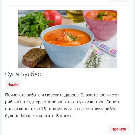
Супа Буябес
Чорби
Почистете рибата и морските дарове. Сложете костите от
рибата в тенджера с половината от лука и копъра. Сипете
вода и кипнете за 15-тина минути, за да се получи рибен
бульон. Махнете костите. Загрейт...
Прочети