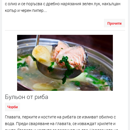
с олио и се поръсва с дребно нарязания зелен лук, накълцан
копър и черен пипер....
Прочети
Бульон от риба
Чорби
Главата, перките и костите на рибата се измиват обилно с
вода. Преди сваряване на главата, се изваждат хрилете и