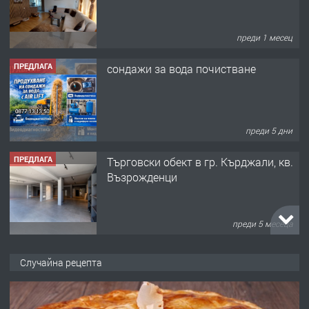
ПРЕДЛАГА
сондажи за вода почистване
преди 5 дни
ПРЕДЛАГА
Tърговски обект в гр. Кърджали, кв.
Възрожденци
преди 5 месеца
ПРЕДЛАГА
търсим общ работник
Случайна рецепта
преди 6 месеца
ПРЕДЛАГА
Заведение /ресторант, бистро/ в с.