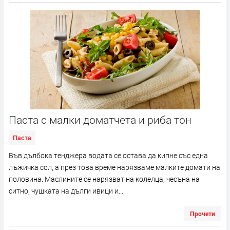
Паста с малки доматчета и риба тон
Паста
Във дълбока тенджера водата се остава да кипне със една
лъжичка сол, a през това време нарязваме малките домати на
половина. Маслините се нарязват на колелца, чесъна на
ситно, чушката на дълги ивици и...
Прочети