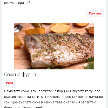
сложете при риб...
Прочети
Сом на фурна
Риба
Почистете сома и го нарежете на порции. Овкусете го хубаво
със сол, черен пипер и го накиснете в прясно изцеден лимонов
сок. Прехвърлете сома в йенска тава с капак и я залейте с
бяло вино. Сложете риб...