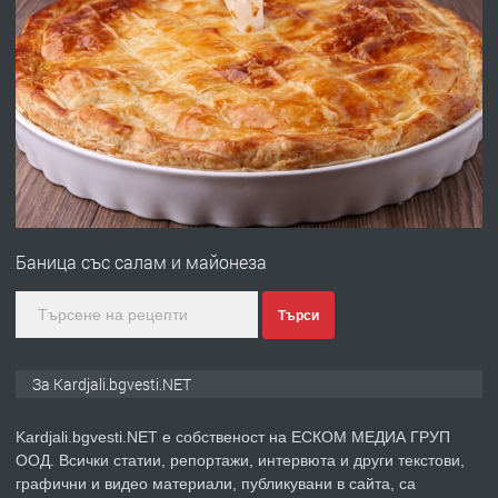
Чакаларово, община Кирково
преди 7 месеца
ПРЕДЛАГА
Гараж под наем в супер център
Кърджали
преди 10 месеца
Баница със салам и майонеза
ПРЕДЛАГА
№3972 Парцел в регулация на брега
на язовир Студен кладенец 331м2 |
Търси
село Гняздово.
преди 1 година
За Kardjali.bgvesti.NET
ПРЕДЛАГА
Курс
Kardjali.bgvesti.NET е собственост на ЕСКОМ МЕДИА ГРУП
„Електротехник”/”Електромонтьор”
ООД. Всички статии, репортажи, интервюта и други текстови,
дистанционна или дневна форма на
графични и видео материали, публикувани в сайта, са