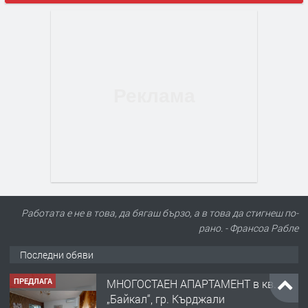
Работата е не в това, да бягаш бързо, а в това да стигнеш по-
рано. - Франсоа Рабле
ПРЕДЛАГА
МНОГОСТАЕН АПАРТАМЕНТ в кв.
„Байкал“, гр. Кърджали
Последни обяви
преди 1 месец