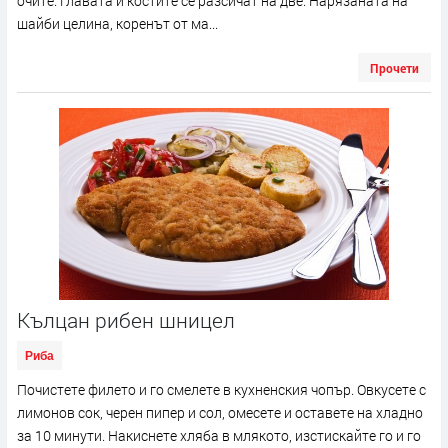
очите. Главата и костите се разсичат на две. Нарязаната на
шайби целина, коренът от ма...
Прочети
Кълцан рибен шницел
Риба
Почистете филето и го смелете в кухненския чопър. Овкусете с
лимонов сок, черен пипер и сол, омесете и оставете на хладно
за 10 минути. Накиснете хляба в млякото, изстискайте го и го