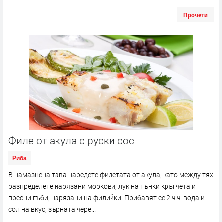
Прочети
Филе от акула с руски сос
Риба
В намазнена тава наредете филетата от акула, като между тях
разпределете нарязани моркови, лук на тънки кръгчета и
пресни гъби, нарязани на филийки. Прибавят се 2 ч.ч. вода и
сол на вкус, зърната чере...