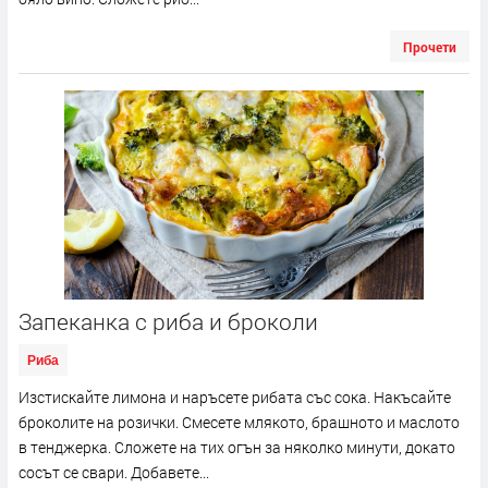
Прочети
Запеканка с риба и броколи
Риба
Изстискайте лимона и наръсете рибата със сока. Накъсайте
броколите на розички. Смесете млякото, брашното и маслото
в тенджерка. Сложете на тих огън за няколко минути, докато
сосът се свари. Добавете...