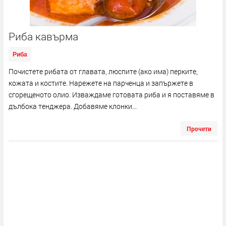
Риба кавърма
Риба
Почистете рибата от главата, люспите (ако има) перките,
кожата и костите. Нарежете на парченца и запържете в
сгорещеното олио. Изваждаме готовата риба и я поставяме в
дълбока тенджера. Добавяме клонки...
Прочети