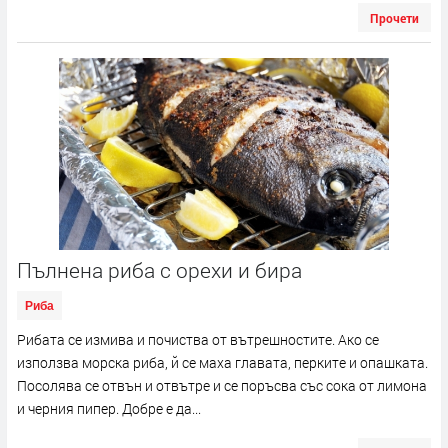
Прочети
Пълнена риба с орехи и бира
Риба
Рибата се измива и почиства от вътрешностите. Ако се
използва морска риба, й се маха главата, перките и опашката.
Посолява се отвън и отвътре и се поръсва със сока от лимона
и черния пипер. Добре е да...