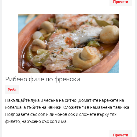
Прочети
Рибено филе по френски
Риба
Накълцайте лука и чесъна на ситно. Доматите нарежете на
колелца, а гъбите на ивички. Сложете ги в намазнена тавичка.
Подправете със сол и лимонов сок и сложете върху тях
филето, наръсено със сол и ма...
Прочети