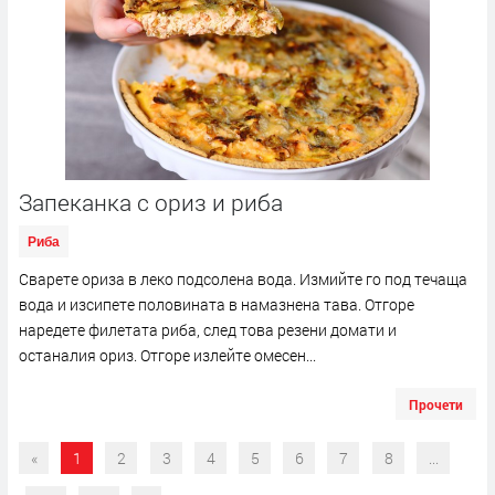
Запеканка с ориз и риба
Риба
Сварете ориза в леко подсолена вода. Измийте го под течаща
вода и изсипете половината в намазнена тава. Отгоре
наредете филетата риба, след това резени домати и
останалия ориз. Отгоре излейте омесен...
Прочети
«
1
2
3
4
5
6
7
8
...