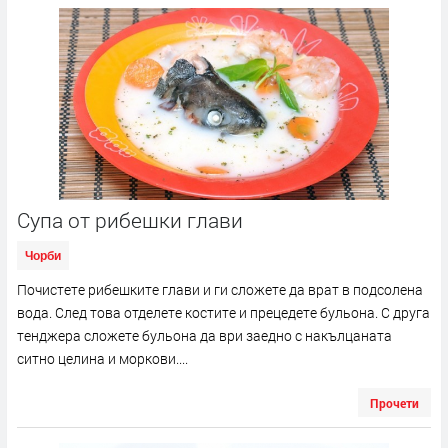
Супа от рибешки глави
Чорби
Почистете рибешките глави и ги сложете да врат в подсолена
вода. След това отделете костите и прецедете бульона. С друга
тенджера сложете бульона да ври заедно с накълцаната
ситно целина и моркови....
Прочети