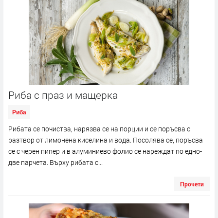
Риба с праз и мащерка
Риба
Рибата се почиства, нарязва се на порции и се поръсва с
разтвор от лимонена киселина и вода. Посолява се, поръсва
се с черен пипер и в алуминиево фолио се нареждат по едно-
две парчета. Върху рибата с...
Прочети