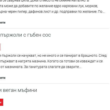
 се сварява цяла, докато месото не омекне напълно. В
а може да добавите по желание едро нарязани лук, морков,
ърна черен пипер, дафинов лист и др. подправки по желание. По...
чети
 пържоли с гъбен сос
 пържоли се начукват, но не много и се панират в брашното. След
апържват в нагрята мазнина. Когато са готови се изваждат и се
от мазнината. За ганитурата слагате да сварите...
чети
и веган мъфини
и