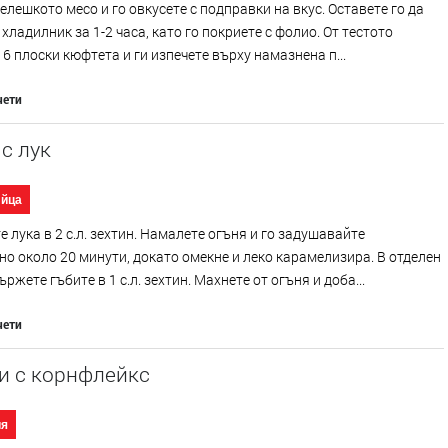
елешкото месо и го овкусете с подправки на вкус. Оставете го да
 хладилник за 1-2 часа, като го покриете с фолио. От тестото
6 плоски кюфтета и ги изпечете върху намазнена п...
чети
с лук
Яйца
 лука в 2 с.л. зехтин. Намалете огъня и го задушавайте
о около 20 минути, докато омекне и леко карамелизира. В отделен
ржете гъбите в 1 с.л. зехтин. Махнете от огъня и доба...
чети
и с корнфлейкс
ия