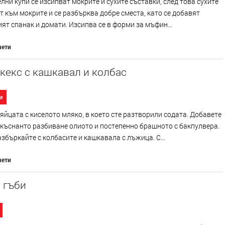
елни купи се изсипват мокрите и сухите съставки, след това сухите
т към мокрите и се разбърква добре сместа, като се добавят
ят спанак и домати. Изсипва се в форми за мъфин...
чети
кекс с кашкавал и колбас
и
яйцата с киселото мляко, в което сте разтворили содата. Добавете
къснанто разбиване олиото и постепенно брашното с бакпулвера.
збъркайте с колбасите и кашкавала с лъжица. С...
чети
 гъби