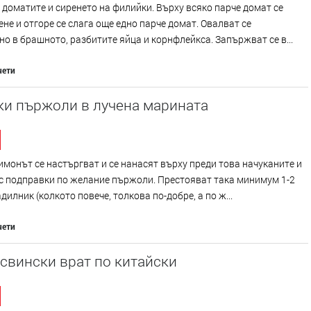
доматите и сиренето на филийки. Върху всяко парче домат се
ене и отгоре се слага още едно парче домат. Овалват се
о в брашното, разбитите яйца и корнфлейкса. Запържват се в...
чети
ки пържоли в лучена марината
имонът се настъргват и се нанасят върху преди това начуканите и
с подправки по желание пържоли. Престояват така минимум 1-2
адилник (колкото повече, толкова по-добре, а по ж...
чети
свински врат по китайски