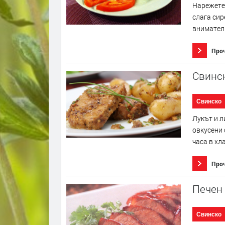
Нарежете 
слага сир
внимателн
Про
Свинс
Свинско
Лукът и л
овкусени 
часа в хл
Про
Печен 
Свинско