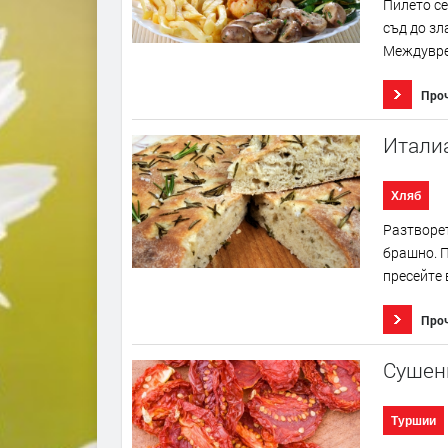
Пилето се
съд до зл
Междуврем
Про
Итали
Хляб
Разтворет
брашно. П
пресейте 
Про
Сушен
Туршии