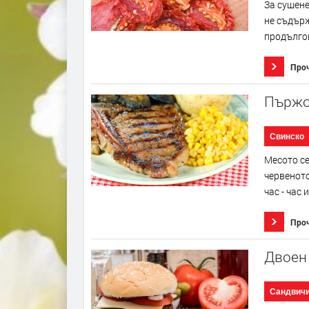
За сушене
не съдърж
продългов
Про
Пържо
Свинско
Месото се
червеното
час - час
Про
Двоен
Сандвич