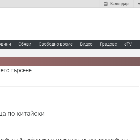
Календар
овини
Обяви
Свободно време
Видео
Градове
eTV
шето търсене
ца по китайски
ребрата. Загрейте олиото в голям тиган и запържете ребрата,