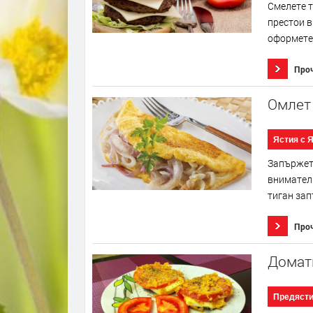
Смелете т
престои в
оформете 
Про
Омлет 
Ястия с 
Запържете
внимателн
тиган запъ
Про
Домат
Предяст