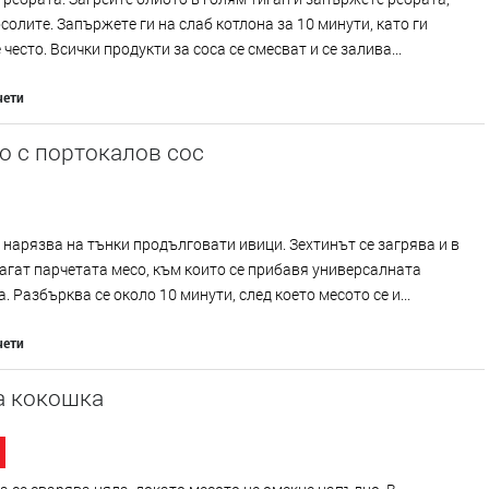
осолите. Запържете ги на слаб котлона за 10 минути, като ги
често. Всички продукти за соса се смесват и се залива...
чети
о с портокалов сос
 нарязва на тънки продълговати ивици. Зехтинът се загрява и в
лагат парчетата месо, към които се прибавя универсалната
. Разбърква се около 10 минути, след което месото се и...
чети
а кокошка