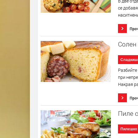
В две отд
се добавя
наситнени
Про
Солен 
Сладкиш
Разбийте 
при непре
Накрая ра
Про
Пиле с
Пилешко