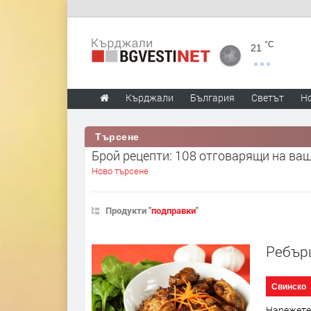
°C
21
Кърджали
България
Светът
Н
Търсене
Брой рецепти: 108 отговарящи на ва
Ново търсене
Продукти "
подправки
"
Ребър
Свинско
Нарежете 