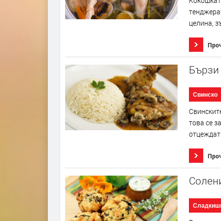
Кокошката
тенджерат
целина, з
Про
Бързи
Свинско
Свинските
това се з
отцеждат 
Про
Солен
Сладкиш