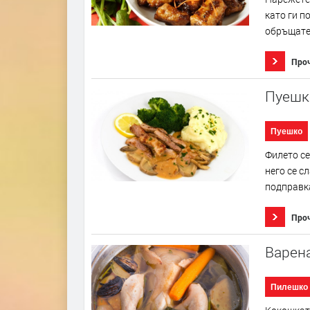
като ги п
обръщате 
Про
Пуешк
Пуешко
Филето се
него се с
подправка
Про
Варен
Пилешко