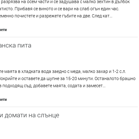
 разрязва на осем части и се задушава с малко зехтин в дълбок
атисто. Прибавя се виното и се вари на слаб огън един час.
енно почистете и разрежете гъбите на две. След кат...
чети
анска пита
е маята в хладката вода заедно с меда, малко захар и 1-2 с.л.
окрийте и оставете да шупне за 15-20 минути. Останалото брашно
в подходящ съд, добавете маята, содата и замесет...
чети
и домати на слънце