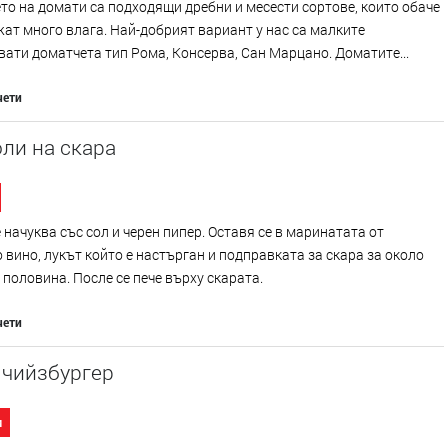
то на домати са подходящи дребни и месести сортове, които обаче
ат много влага. Най-добрият вариант у нас са малките
ати доматчета тип Рома, Консерва, Сан Марцано. Доматите...
чети
ли на скара
 начуква със сол и черен пипер. Оставя се в маринатата от
 вино, лукът който е настърган и подправката за скара за около
 и половина. После се пече върху скарата.
чети
 чийзбургер
и