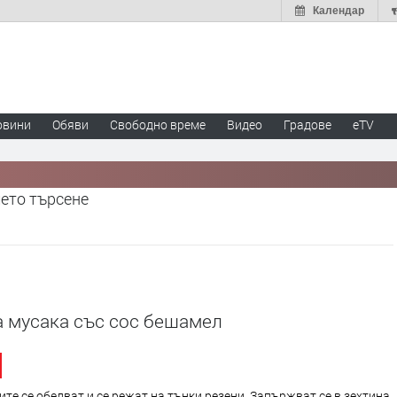
Календар
овини
Обяви
Свободно време
Видео
Градове
eTV
шето търсене
а мусака със сос бешамел
ите се обелват и се режат на тънки резени. Запържват се в зехтина.