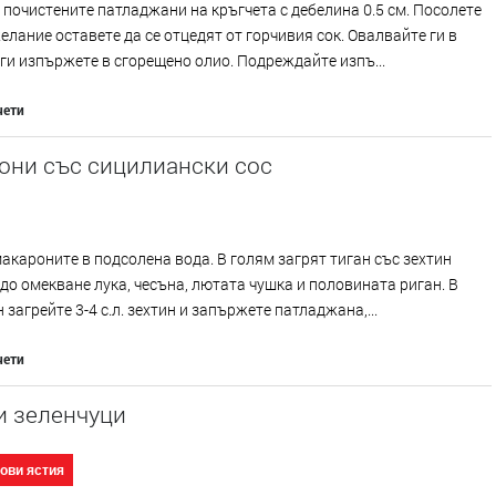
почистените патладжани на кръгчета с дебелина 0.5 см. Посолете
желание оставете да се отцедят от горчивия сок. Овалвайте ги в
ги изпържете в сгорещено олио. Подреждайте изпъ...
чети
они със сицилиански сос
акароните в подсолена вода. В голям загрят тиган със зехтин
до омекване лука, чесъна, лютата чушка и половината риган. В
н загрейте 3-4 с.л. зехтин и запържете патладжана,...
чети
и зеленчуци
ови ястия