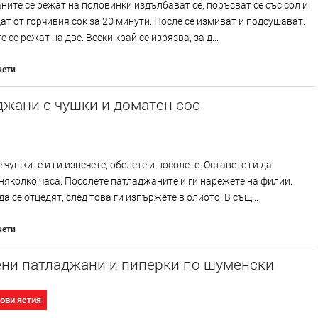
ите се режат на половинки издълбават се, поръсват се със сол и
ат от горчивия сок за 20 минути. После се измиват и подсушават.
 се режат на две. Всеки край се изрязва, за д...
чети
жани с чушки и доматен сос
 чушките и ги изпечете, обелете и посолете. Оставете ги да
няколко часа. Посолете патладжаните и ги нарежете на филии.
да се отцедят, след това ги изпържете в олиото. В същ...
чети
ни патладжани и пиперки по шуменски
ови ястия