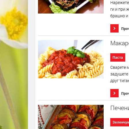
Нарежете 
ги и при 
брашно и 
Про
Макар
Паста
Сварете м
задушете 
друг тига
Про
Печен
Зеленчук