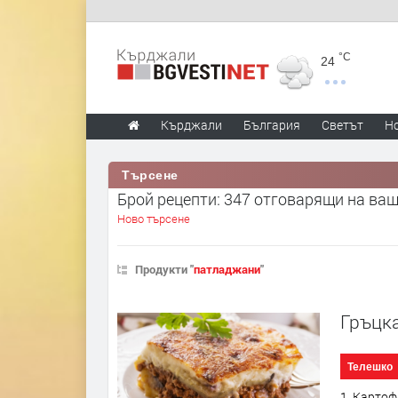
°C
24
Кърджали
България
Светът
Н
Търсене
Брой рецепти: 347 отговарящи на ва
Ново търсене
Продукти "
патладжани
"
Гръцк
Телешко
1. Картоф