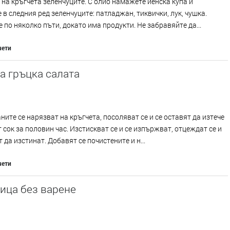
на кръгчета зеленчуците. С олио намажете йенска купа и
 в следния ред зеленчуците: патладжан, тиквички, лук, чушка.
 по няколко пъти, докато има продукти. Не забравяйте да...
чети
а гръцка салата
ите се нарязват на кръгчета, посоляват се и се оставят да изтече
 сок за половин час. Изстискват се и се изпържват, отцеждат се и
т да изстинат. Добавят се почистените и н...
чети
ица без варене