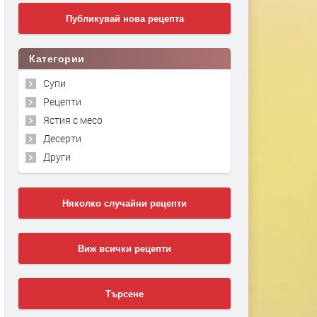
Публикувай нова рецепта
Категории
Супи
Рецепти
Ястия с месо
Десерти
Други
Няколко случайни рецепти
Виж всички рецепти
Търсене