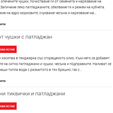
опечените чушки, почистваме ги от семената и нарязваме на
 Запичаме леко патладжаните, обелваме ги и режем на кубчета.
ме на едро морковите, счукваме чесъна и нарязваме ма...
чети
от чушки с патладжан
ови ястия
 изсипва в тенджерка със сгорещеното олио. Към него се добавят
е на ситно патладжани и чушки, чесъна и подправките. Наливат се
чаши топла вода с размитото в тях брашно /за с...
чети
ни тиквички и патладжани
ови ястия