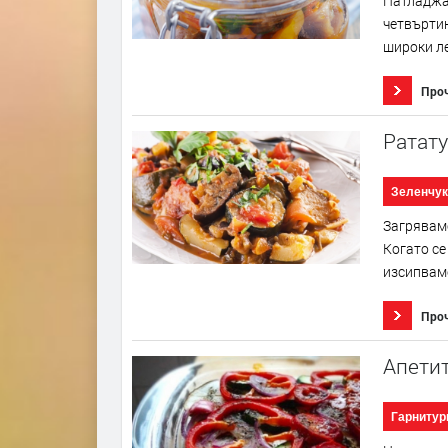
Патладжан
четвъртин
широки ле
Про
Ратату
Зеленчук
Загряваме
Когато се
изсипваме
Про
Апети
Гарнитур