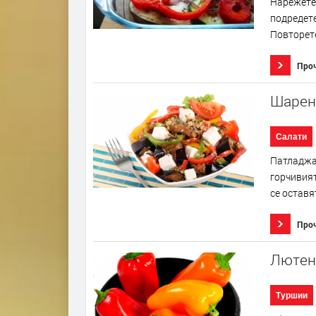
Нарежете 
подредете
Повторете
Про
Шарен
Салати
Патладжан
горчивият
се оставя
Про
Лютен
Туршии