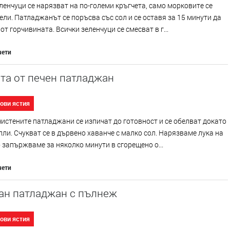
ленчуци се нарязват на по-големи кръгчета, само морковите се
ели. Патладжанът се поръсва със сол и се оставя за 15 минути да
 от горчивината. Всички зеленчуци се смесват в г...
чети
та от печен патладжан
ови ястия
истените патладжани се изпичат до готовност и се обелват докато
пли. Счукват се в дървено хаванче с малко сол. Нарязваме лука на
о запържваме за няколко минути в сгорещено о...
чети
ан патладжан с пълнеж
ови ястия