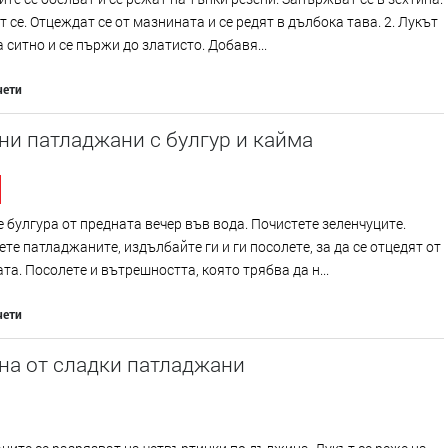
 се. Отцеждат се от мазнината и се редят в дълбока тава. 2. Лукът
а ситно и се пържи до златисто. Добавя...
чети
и патладжани с булгур и кайма
 булгура от предната вечер във вода. Почистете зеленчуците.
те патладжаните, издълбайте ги и ги посолете, за да се отцедят от
та. Посолете и вътрешността, която трябва да н...
чети
на от сладки патладжани