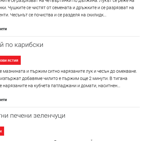
ите се разрязват на четвъртинки по дължина. Лукът се реже на
ки. Чушките се чистят от семената и дръжките и се разрязват на
нти. Чесънът се почиства и се разделя на скилидк...
чети
й по карибски
ови ястия
 мазнината и пържим ситно нарязаните лук и чесън до омекване.
 изпържат добавяме чилито е пържим още 2 минути. В тигана
 нарязаните на кубчета патладжани и домати, наситнен...
чети
тни печени зеленчуци
и