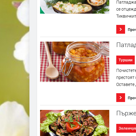
Патладжан
се отцежд
Тиквичките
Про
Патлад
Туршии
Почистете
престоят 
Оставете 
Про
Пърже
Зеленчук