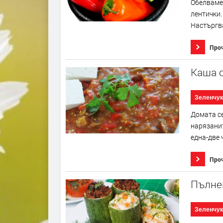
Обелваме 
лентички.
Настъргва
Про
Каша 
Зеленчук
Домата се
нарязанит
една-две 
Про
Пълне
Зеленчук