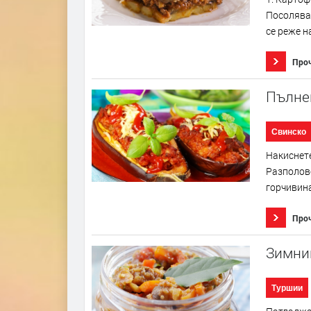
Посоляват
се реже н
Про
Пълнен
Свинско
Накиснете
Разполове
горчивина
Про
Зимни
Туршии