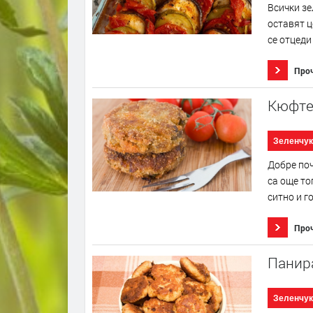
Всички зе
оставят ц
се отцеди
Про
Кюфте
Зеленчук
Добре поч
са още то
ситно и г
Про
Панир
Зеленчук