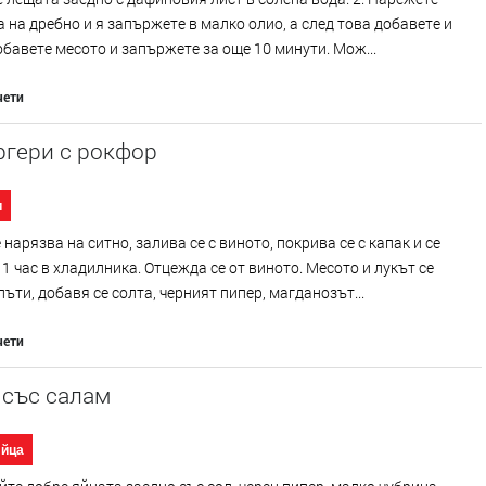
 на дребно и я запържете в малко олио, а след това добавете и
Добавете месото и запържете за още 10 минути. Мож...
чети
ргери с рокфор
и
 нарязва на ситно, залива се с виното, покрива се с капак и се
 1 час в хладилника. Отцежда се от виното. Месото и лукът се
пъти, добавя се солта, черният пипер, магданозът...
чети
 със салам
Яйца