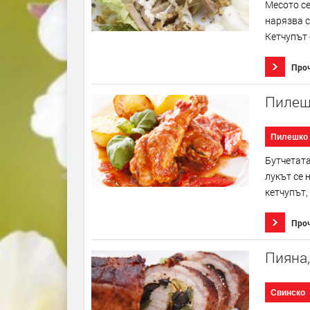
Месото се
нарязва с
Кетчупът 
Про
Пилеш
Пилешко
Бутчетата
лукът се 
кетчупът,
Про
Пияна
Свинско