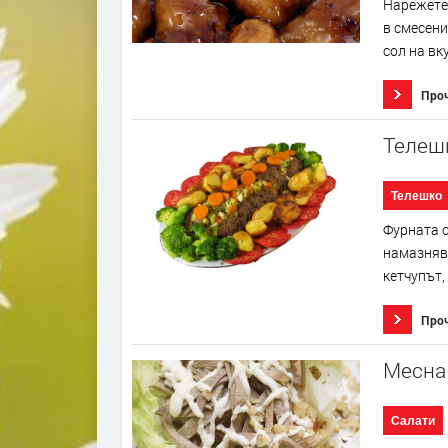
Нарежете 
в смесени
сол на вк
Про
Телеш
Телешко
Фурната с
намазнява
кетчупът,
Про
Месна 
Салати