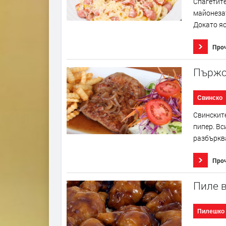
Спагетите
майонезат
Докато яс
Про
Пържо
Свинско
Свинските
пипер. Вс
разбърква
Про
Пиле в
Пилешко