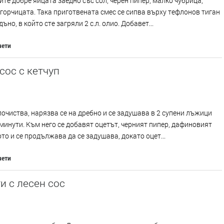
те добре яйцата заедно със сол, черен пипер, малко чубрица,
 горчицата. Така приготвената смес се сипва върху тефлонов тиган
ъно, в който сте загряли 2 с.л. олио. Добавет...
чети
сос с кетчуп
почиства, нарязва се на дребно и се задушава в 2 супени лъжици
минути. Към него се добавят оцетът, черният пипер, дафиновият
ото и се продължава да се задушава, докато оцет...
чети
и с лесен сос