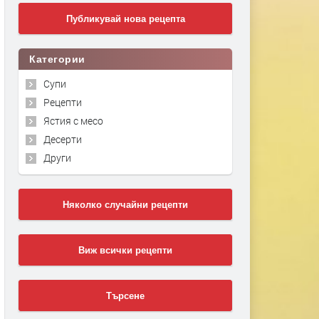
Публикувай нова рецепта
Категории
Супи
Рецепти
Ястия с месо
Десерти
Други
Няколко случайни рецепти
Виж всички рецепти
Търсене