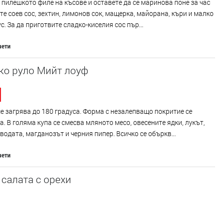
пилешкото филе на късове и оставете да се маринова поне за час
те соев сос, зехтин, лимонов сок, мащерка, майорана, къри и малко
ус. За да приготвите сладко-киселия сос пър...
чети
ко руло Mийт лоуф
е загрява до 180 градуса. Форма с незалепващо покритие се
. В голяма купа се смесва мляното месо, овесените ядки, лукът,
 водата, магданозът и черния пипер. Всичко се объркв...
чети
салата с орехи