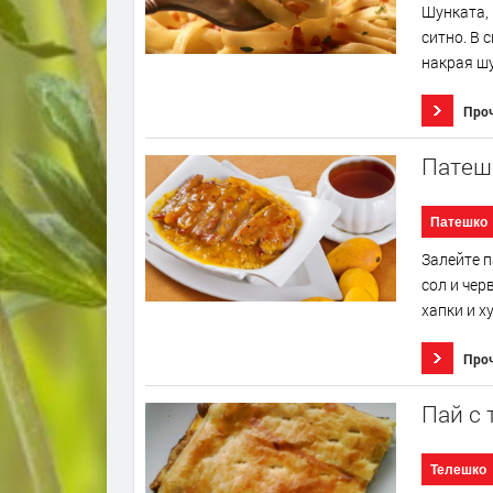
Шунката, 
ситно. В 
накрая шу
Про
Патешк
Патешко
Залейте п
сол и чер
хапки и х
Про
Пай с 
Телешко