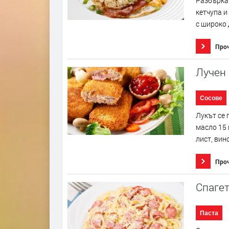
Разбъркай
кетчупа и
с широко д
Про
Лучен 
Сосове
Лукът се 
масло 15 
лист, вин
Про
Спагет
Паста