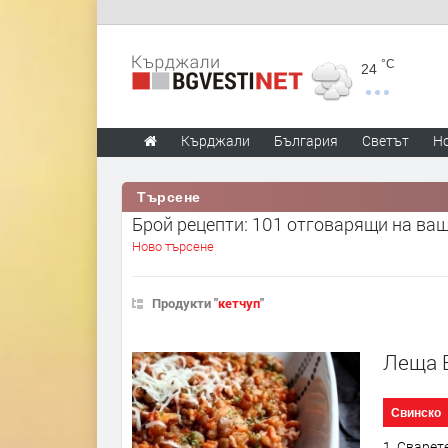
°C
24
Кърджали
България
Светът
Н
Търсене
Брой рецепти: 101 отговарящи на ва
Ново търсене
Продукти "
кетчуп
"
Леща 
Свинско
1. Сварет