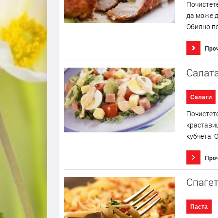
Почистете
да може д
Обилно по
Про
Салат
Салати
Почистете
краставиц
кубчета. 
Про
Спагет
Паста