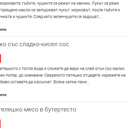
морковите, гъбите, чушките се режат на ивички. Лукът се реже
сгорещено масло се запържват лукът, морковът, после гъбите и
нката и чушките. След като зеленчуците се задушат,...
чети
о със сладко-кисел сос
атешкото с топла вода и сложете да вари на слаб огън със малко
вен пипер, до омекване. Свареното патешко отцедете, нарежете на
убаво оставете да изсъхнат. Всяка хапка пани...
чети
телешко месо в бутертесто