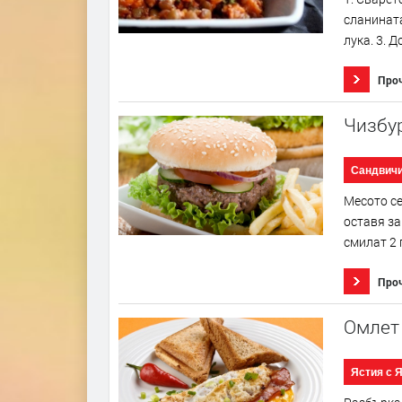
сланината
лука. 3. 
Про
Чизбу
Сандвич
Месото се
оставя за
смилат 2 
Про
Омлет
Ястия с 