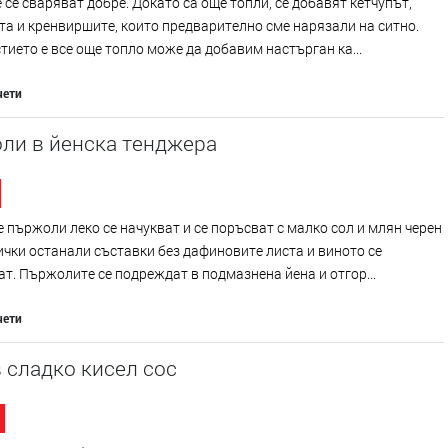
 се сваряват добре. Докато са още топли, се добавят кетчупът,
а и кренвиршите, които предварително сме нарязали на ситно.
тието е все още топло може да добавим настърган ка...
чети
ли в йенска тенджера
 пържоли леко се начукват и се поръсват с малко сол и млян черен
ички останали съставки без дафиновите листа и виното се
т. Пържолите се подреждат в подмазнена йена и отгор...
чети
 сладко кисел сос