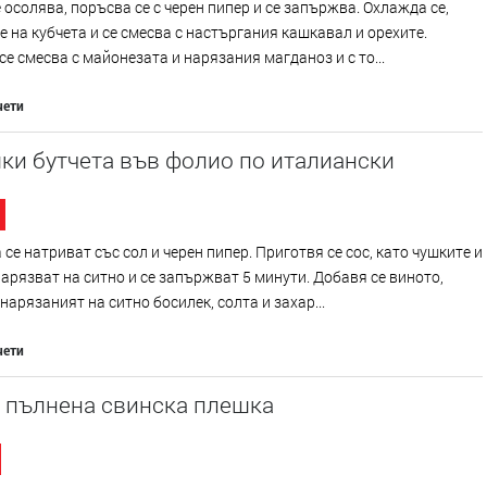
 осолява, поръсва се с черен пипер и се запържва. Охлажда се,
е на кубчета и се смесва с настъргания кашкавал и орехите.
се смесва с майонезата и нарязания магданоз и с то...
чети
ки бутчета във фолио по италиански
 се натриват със сол и черен пипер. Приготвя се сос, като чушките и
нарязват на ситно и се запържват 5 минути. Добавя се виното,
 нарязаният на ситно босилек, солта и захар...
чети
, пълнена свинска плешка