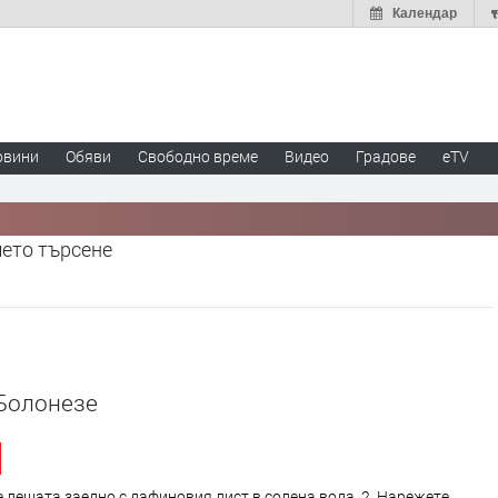
Календар
овини
Обяви
Свободно време
Видео
Градове
eTV
шето търсене
Болонезе
е лещата заедно с дафиновия лист в солена вода. 2. Нарежете