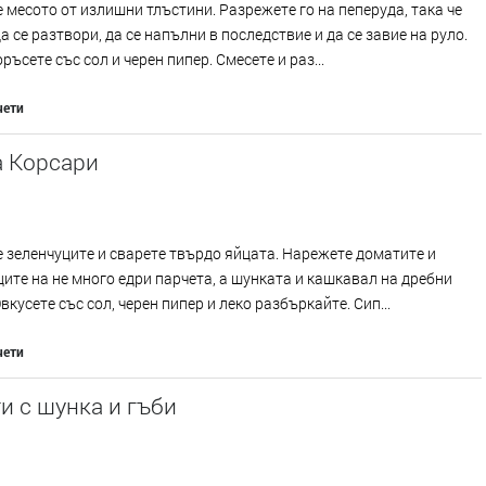
 месото от излишни тлъстини. Разрежете го на пеперуда, така че
а се разтвори, да се напълни в последствие и да се завие на руло.
ръсете със сол и черен пипер. Смесете и раз...
чети
а Корсари
 зеленчуците и сварете твърдо яйцата. Нарежете доматите и
ите на не много едри парчета, а шунката и кашкавал на дребни
Овкусете със сол, черен пипер и леко разбъркайте. Сип...
чети
и с шунка и гъби