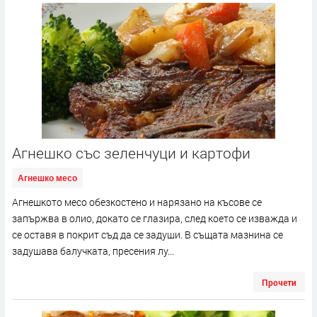
Агнешко със зеленчуци и картофи
Агнешко месо
Агнешкото месо обезкостено и нарязано на късове се
запържва в олио, докато се глазира, след което се изважда и
се оставя в покрит съд да се задуши. В същата мазнина се
задушава балучката, пресения лу...
Прочети