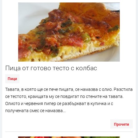
Пица от готово тесто с колбас
Пици
Тавата, в която ще се пече пицата, се намазва с олио. Разстила
се тестото, краищата му се повдигат по стените на тавата.
Олиото и червения пипер се разбъркват в купичка и с
получената смес се намазва...
Прочети