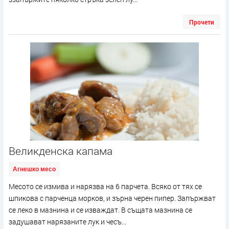
Прочети
Великденска капама
Агнешко месо
Месото се измива и нарязва на 6 парчета. Всяко от тях се
шпикова с парченца морков, и зърна черен пипер. Запържват
се леко в мазнина и се изваждат. В същата мазнина се
задушават нарязаните лук и чесъ...