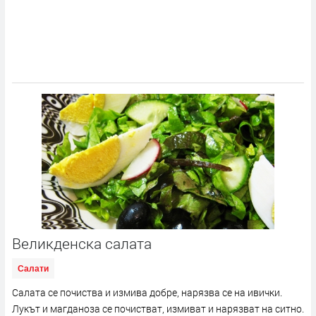
Великденска салата
Салати
Салата се почиства и измива добре, нарязва се на ивички.
Лукът и магданоза се почистват, измиват и нарязват на ситно.