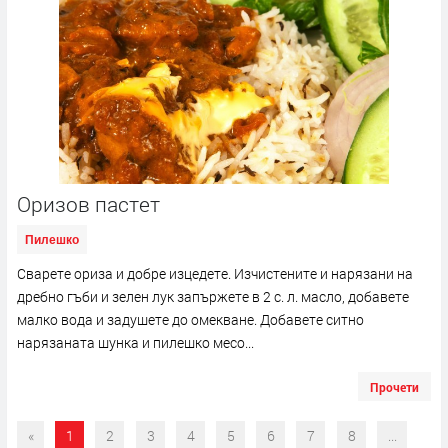
Оризов пастет
Пилешко
Сварете ориза и добре изцедете. Изчистените и нарязани на
дребно гъби и зелен лук запържете в 2 с. л. масло, добавете
малко вода и задушете до омекване. Добавете ситно
нарязаната шунка и пилешко месо...
Прочети
«
1
2
3
4
5
6
7
8
...