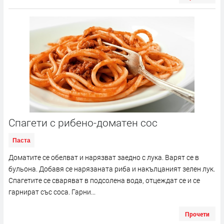
Спагети с рибено-доматен сос
Паста
Доматите се обелват и нарязват заедно с лука. Варят се в
бульона. Добавя се нарязаната риба и накълцаният зелен лук.
Спагетите се сваряват в подсолена вода, отцеждат се и се
гарнират със соса. Гарни...
Прочети