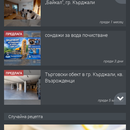
ПРЕДЛАГА
сондажи за вода почистване
преди 3 дни
ПРЕДЛАГА
Tърговски обект в гр. Кърджали, кв.
Възрожденци
преди 5 месеца
ПРЕДЛАГА
търсим общ работник
преди 6 месеца
Случайна рецепта
ПРЕДЛАГА
Заведение /ресторант, бистро/ в с.
Чакаларово, община Кирково