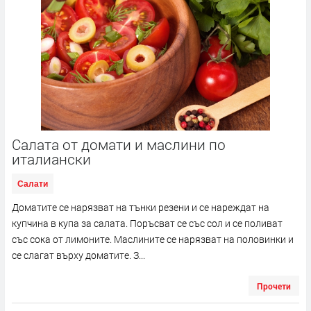
Салата от домати и маслини по
италиански
Салати
Доматите се нарязват на тънки резени и се нареждат на
купчина в купа за салата. Поръсват се със сол и се поливат
със сока от лимоните. Маслините се нарязват на половинки и
се слагат върху доматите. З...
Прочети