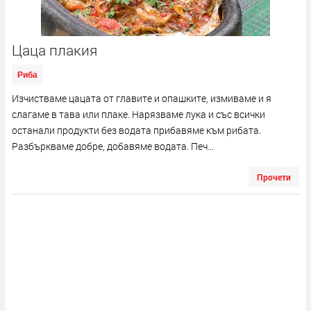
Цаца плакия
Риба
Изчистваме цацата от главите и опашките, измиваме и я
слагаме в тава или плаке. Нарязваме лука и със всички
останали продукти без водата прибавяме към рибата.
Разбъркваме добре, добавяме водата. Печ...
Прочети