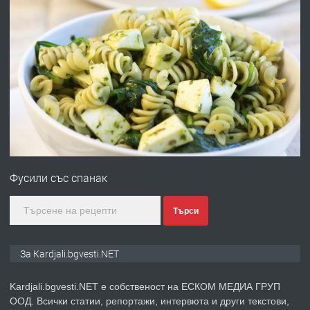
преди 7 месеца
ПРЕДЛАГА
Гараж под наем в супер център
Кърджали
преди 9 месеца
ПРЕДЛАГА
№3972 Парцел в регулация на брега
Фусили със спанак
на язовир Студен кладенец 331м2 |
село Гняздово.
Търси
преди 1 година
За Kardjali.bgvesti.NET
ПРЕДЛАГА
Курс
„Електротехник”/”Електромонтьор”
Kardjali.bgvesti.NET е собственост на ЕСКОМ МЕДИА ГРУП
дистанционна или дневна форма на
ООД. Всички статии, репортажи, интервюта и други текстови,
обучение