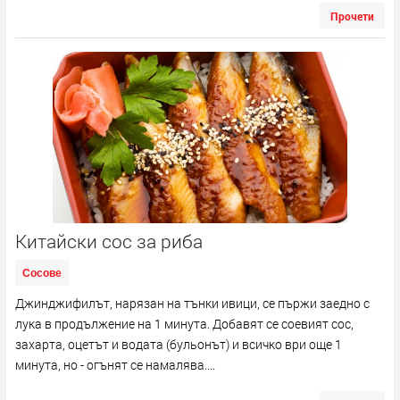
Прочети
Китайски сос за риба
Сосове
Джинджифилът, нарязан на тънки ивици, се пържи заедно с
лука в продължение на 1 минута. Добавят се соевият сос,
захарта, оцетът и водата (бульонът) и всичко ври още 1
минута, но - огънят се намалява....