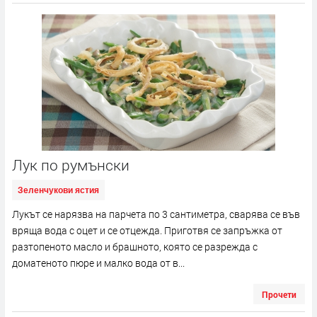
Лук по румънски
Зеленчукови ястия
Лукът се нарязва на парчета по 3 сантиметра, сварява се във
вряща вода с оцет и се отцежда. Приготвя се запръжка от
разтопеното масло и брашното, която се разрежда с
доматеното пюре и малко вода от в...
Прочети