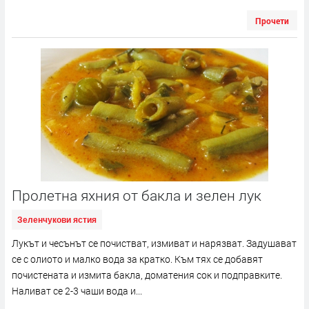
Прочети
Пролетна яхния от бакла и зелен лук
Зеленчукови ястия
Лукът и чесънът се почистват, измиват и нарязват. Задушават
се с олиото и малко вода за кратко. Към тях се добавят
почистената и измита бакла, доматения сок и подправките.
Наливат се 2-3 чаши вода и...