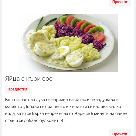
Прочети
Яйца с къри сос
Предястия
Бялата част на лука се нарязва на ситно и се задушава в
маслото. Добавя се брашното и кърито и се налива малко
вода, като се бърка непрекъснато. Вари се 5 минути на бавен
огън и се добавя бульонът. В...
Прочети