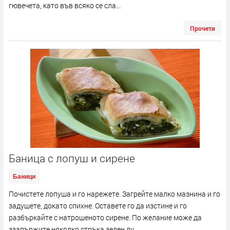
гювечета, като във всяко се сла...
Прочети
Баница с лопуш и сирене
Баници
Почистете лопуша и го нарежете. Загрейте малко мазнина и го
задушете, докато спихне. Оставете го да изстине и го
разбъркайте с натрошеното сирене. По желание може да
ззапържите няколко стръка зелен лу...