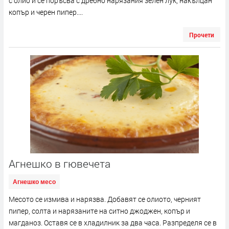
с олио и се поръсва с дребно нарязания зелен лук, накълцан
копър и черен пипер....
Прочети
Агнешко в гювечета
Агнешко месо
Месото се измива и нарязва. Добавят се олиото, черният
пипер, солта и нарязаните на ситно джоджен, копър и
магданоз. Оставя се в хладилник за два часа. Разпределя се в