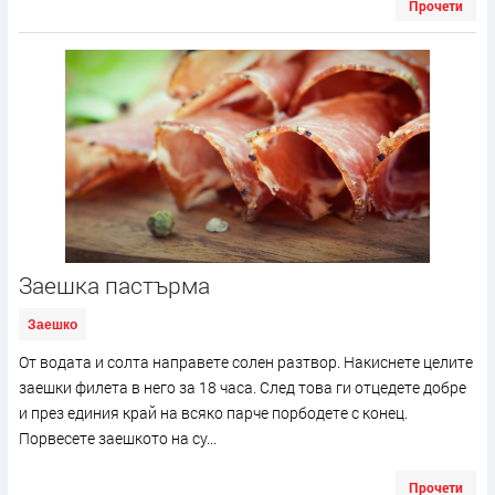
Прочети
Заешка пастърма
Заешко
От водата и солта направете солен разтвор. Накиснете целите
заешки филета в него за 18 часа. След това ги отцедете добре
и през единия край на всяко парче порбодете с конец.
Порвесете заешкото на су...
Прочети