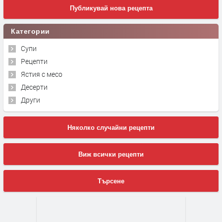
Публикувай нова рецепта
Категории
Супи
Рецепти
Ястия с месо
Десерти
Други
Няколко случайни рецепти
Виж всички рецепти
Търсене