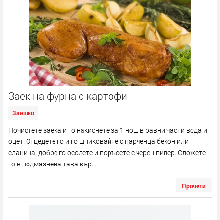
Заек на фурна с картофи
Заешко
Почистете заека и го накиснете за 1 нощ в равни части вода и
оцет. Отцедете го и го шпиковайте с парченца бекон или
сланина, добре го осолете и поръсете с черен пипер. Сложете
го в подмазнена тава вър...
Прочети