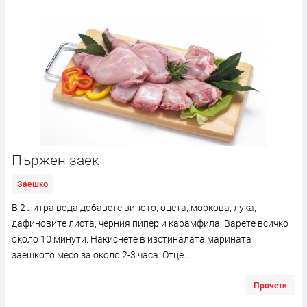
Пържен заек
Заешко
В 2 литра вода добавете виното, оцета, моркова, лука,
дафиновите листа, черния пипер и карамфила. Варете всичко
около 10 минути. Накиснете в изстиналата марината
заешкото месо за около 2-3 часа. Отце...
Прочети