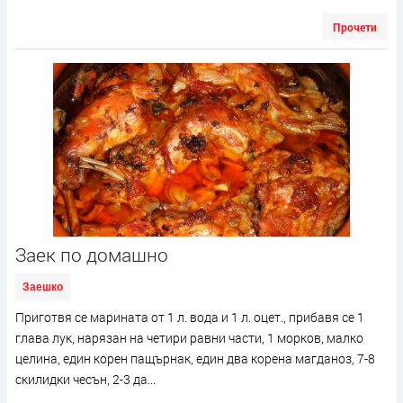
Прочети
Заек по домашно
Заешко
Приготвя се марината от 1 л. вода и 1 л. оцет., прибавя се 1
глава лук, нарязан на четири равни части, 1 морков, малко
целина, един корен пащърнак, един два корена магданоз, 7-8
скилидки чесън, 2-3 да...