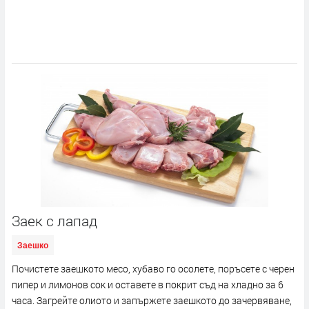
Заек с лапад
Заешко
Почистете заешкото месо, хубаво го осолете, поръсете с черен
пипер и лимонов сок и оставете в покрит съд на хладно за 6
часа. Загрейте олиото и запържете заешкото до зачервяване,