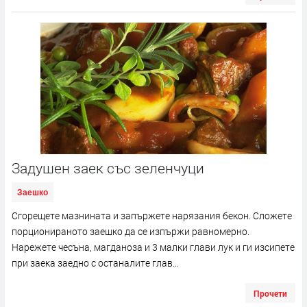
Задушен заек със зеленчуци
Заешко
Сгорещете мазнината и запържете нарязания бекон. Сложете
порционираното заешко да се изпържи равномерно.
Нарежете чесъна, магданоза и 3 малки глави лук и ги изсипете
при заека заедно с останалите глав...
Прочети