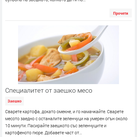
Прочети
Специалитет от заешко месо
Заешко
Сварете картофа, докато омекне, и го намачкайте. Сварете
месото заедно с останалите зеленчуци на умерен огън около
10 минути. Пасирайте заешкото със зеленчуците и
картофеното пюре. Добавете част от...