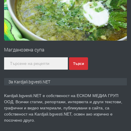
преди 7 месеца
ПРЕДЛАГА
Гараж под наем в супер център
Кърджали
Магданозена супа
преди 9 месеца
Търси
ПРЕДЛАГА
№3972 Парцел в регулация на брега
на язовир Студен кладенец 331м2 |
село Гняздово.
За Kardjali.bgvesti.NET
преди 1 година
Kardjali.bgvesti.NET е собственост на ЕСКОМ МЕДИА ГРУП
ООД. Всички статии, репортажи, интервюта и други текстови,
ПРЕДЛАГА
Курс
графични и видео материали, публикувани в сайта, са
„Електротехник”/”Електромонтьор”
собственост на Kardjali.bgvesti.NET, освен ако изрично е
дистанционна или дневна форма на
посочено друго.
обучение