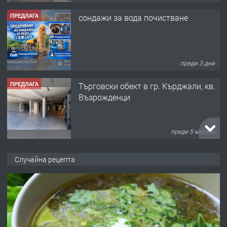
сондажи за вода почистване
преди 3 дни
ПРЕДЛАГА
Tърговски обект в гр. Кърджали, кв.
Възрожденци
преди 5 месеца
ПРЕДЛАГА
търсим общ работник
Случайна рецепта
преди 6 месеца
ПРЕДЛАГА
Заведение /ресторант, бистро/ в с.
Чакаларово, община Кирково