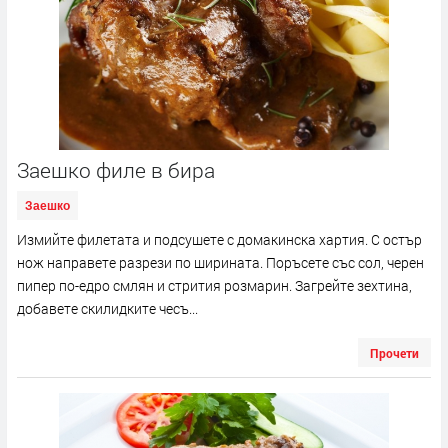
Заешко филе в бира
Заешко
Измийте филетата и подсушете с домакинска хартия. С остър
нож направете разрези по ширината. Поръсете със сол, черен
пипер по-едро смлян и стрития розмарин. Загрейте зехтина,
добавете скилидките чесъ...
Прочети