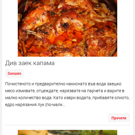
Див заек капама
Заешко
Почистеното и предварително накиснато във вода заешко
месо измивате, отцеждате, нарязвате на парчета и варите в
малко количество вода. Като изври водата, прибавяте олиото,
едро нарязания лук (по-малк...
Прочети