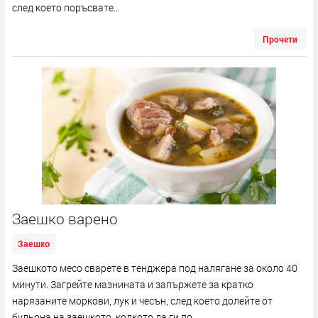
след което поръсвате...
Прочети
Заешко варено
Заешко
Заешкото месо сварете в тенджера под налягане за около 40
минути. Загрейте мазнината и запържете за кратко
нарязаните моркови, лук и чесън, след което долейте от
бульона на заешкото, колкото да ги по...