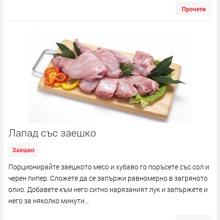
Прочети
Лапад със заешко
Заешко
Порционирайте заешкото месо и хубаво го поръсете със сол и
черен пи­пер. Сложете да се запържи равномерно в загряното
олио. Добавете към него ситно нарязаният лук и запържете и
него за няколко минути...