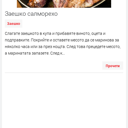
Заешко салморехо
Заешко
Слагате заешкото в купа и прибавяте виното, оцета и
подправките. Покрийте и оставете месото да се маринова за
няколко часа или за през нощта. След това прецедете месото,
а маринатата запазете. След к...
Прочети