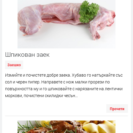
Шпикован заек
Заешко
Измийте и почистете добре заека. Хубаво го натъркайте със
сол и черен пипер. Направете с нож малки прорези по
повърхността му и го шпиковайте с нарязаните на лентички
моркови, почистени скилидки чесън...
Прочети