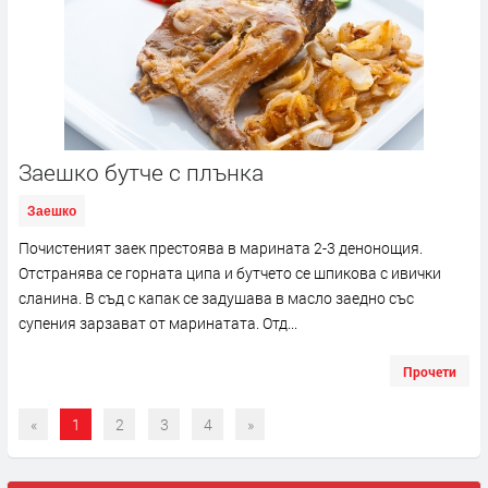
Заешко бутче с плънка
Заешко
Почистеният заек престоява в марината 2-3 денонощия.
Отстранява се горната ципа и бутчето се шпикова с ивички
сланина. В съд с капак се задушава в масло заедно със
супения зарзават от маринатата. Отд...
Прочети
«
1
2
3
4
»