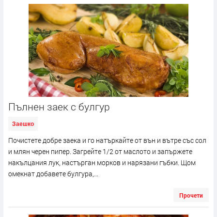
Пълнен заек с булгур
Заешко
Почистете добре заека и го натъркайте от вън и вътре със сол
и млян черен пипер. Загрейте 1/2 от маслото и запържете
накълцания лук, настърган морков и нарязани гъбки. Щом
омекнат добавете булгура,...
Прочети