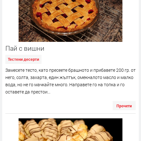
Пай с вишни
Тестени десерти
Замесете тесто, като пресеете брашното и прибавете 200 гр. от
него, солта, захарта, един жълтък, омекналото масло и малко
вода, но не го мачкайте много. Направете го на топка и го
оставете да престои...
Прочети