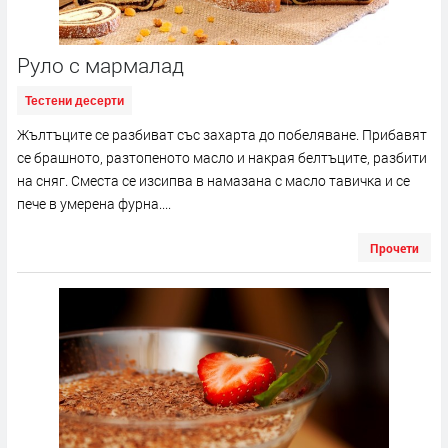
Руло с мармалад
Тестени десерти
Жълтъците се разбиват със захарта до побеляване. Прибавят
се брашното, разтопеното масло и накрая белтъците, разбити
на сняг. Сместа се изсипва в намазана с масло тавичка и се
пече в умерена фурна....
Прочети