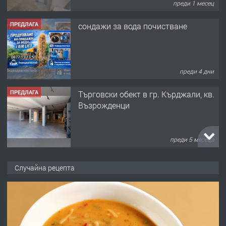
преди 1 месец
ПРЕДЛАГА
сондажи за вода почистване
преди 4 дни
ПРЕДЛАГА
Tърговски обект в гр. Кърджали, кв.
Възрожденци
преди 5 месеца
ПРЕДЛАГА
търсим общ работник
Случайна рецепта
преди 6 месеца