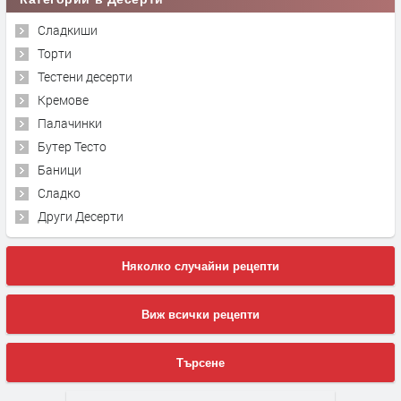
Сладкиши
Торти
Тестени десерти
Кремове
Палачинки
Бутер Тесто
Баници
Сладко
Други Десерти
Няколко случайни рецепти
Виж всички рецепти
Търсене