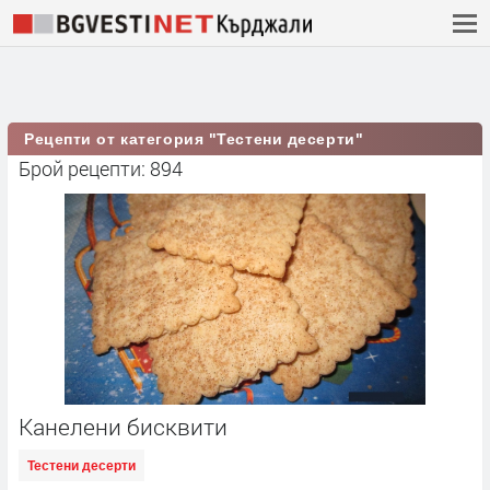
Рецепти от категория "Тестени десерти"
Брой рецепти: 894
Канелени бисквити
Тестени десерти