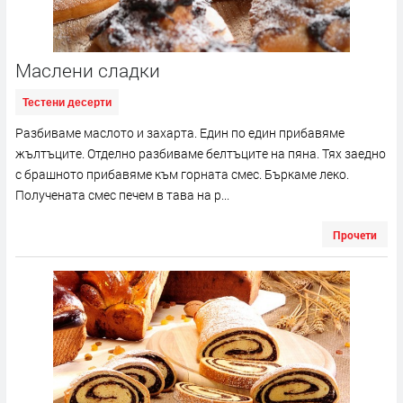
Маслени сладки
Тестени десерти
Разбиваме маслото и захарта. Един по един прибавяме
жълтъците. Отделно разбиваме белтъците на пяна. Тях заедно
с брашното прибавяме към горната смес. Бъркаме леко.
Получената смес печем в тава на р...
Прочети