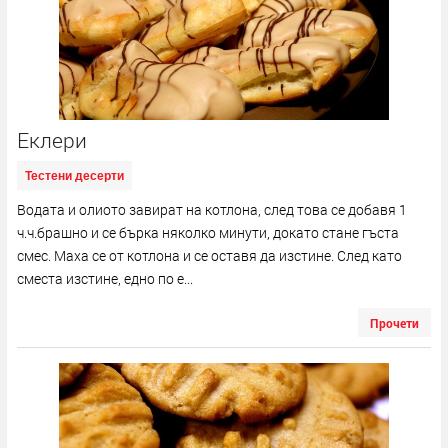
Еклери
Тестени десерти
Водата и олиото завират на котлона, след това се добавя 1
ч.ч.брашно и се бърка няколко минути, докато стане гъста
смес. Маха се от котлона и се оставя да изстине. След като
сместа изстине, едно по е...
Прочети