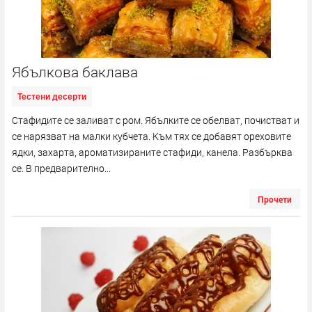
Ябълкова баклава
Тестени десерти
Стафидите се заливат с ром. Ябълките се обелват, почистват и
се нарязват на малки кубчета. Към тях се добавят ореховите
ядки, захарта, ароматизираните стафиди, канела. Разбърква
се. В предварително...
Прочети