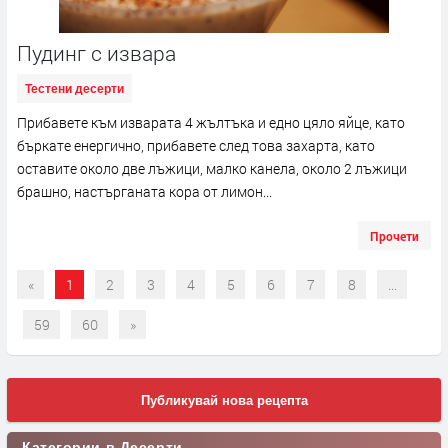
Пудинг с извара
Тестени десерти
Прибавете към изварата 4 жълтъка и едно цяло яйце, като
бъркате енергично, прибавете след това захарта, като
оставите около две лъжици, малко канела, около 2 лъжици
брашно, настърганата кора от лимон...
Прочети
«
1
2
3
4
5
6
7
8
...
59
60
»
Публикувай нова рецепта
Категории в Десерти