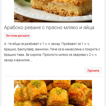
Арабско реване с прясно мляко и яйца
Тестени десерти
4 - те яйца се разбиват с 1 ч. ч. захар. Прибавят се 1 ч. ч.
брашно, бакпулвер, ванилии. Пече се в намаслена и покрита с
брашно тава. За сиропа: Прясното мляко се сварява с 2 ч. ч.
захар и ванилия....
Прочети