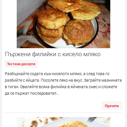
Пържени филийки с кисело мляко
Тестени десерти
Разбъркайте содата към киселото мляко, а след това го
разбийте с яйцата. Посолете леко на вкус. Загрейте мазнината
в тиган. Оваляйте всяка филийка в яйчената смес и сложете
да се пържат последовател...
Прочети