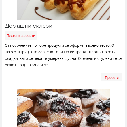
Домашни еклери
Тестени десерти
От посочените по горе продукти се оформя варено тесто. От
него с шприц в намазнена тавичка се правят продълговати
сладки, като се пекат в умерена фурна. Опечени и студени те се
режат по дължина и се...
Прочети