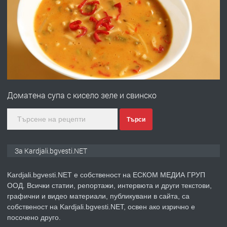
ПРЕДЛАГА
Заведение /ресторант, бистро/ в с.
Чакаларово, община Кирково
преди 7 месеца
ПРЕДЛАГА
Гараж под наем в супер център
Кърджали
Доматена супа с кисело зеле и свинско
преди 9 месеца
Търси
ПРЕДЛАГА
№3972 Парцел в регулация на брега
За Kardjali.bgvesti.NET
на язовир Студен кладенец 331м2 |
село Гняздово.
Kardjali.bgvesti.NET е собственост на ЕСКОМ МЕДИА ГРУП
ООД. Всички статии, репортажи, интервюта и други текстови,
преди 1 година
графични и видео материали, публикувани в сайта, са
собственост на Kardjali.bgvesti.NET, освен ако изрично е
ПРЕДЛАГА
Курс
посочено друго.
„Електротехник”/”Електромонтьор”