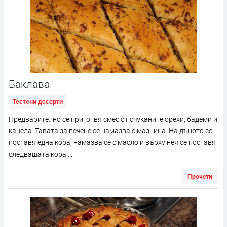
Баклава
Тестени десерти
Предварително се приготвя смес от счуканите орехи, бадеми и
канела. Тавата за печене се намазва с мазнина. На дъното се
поставя една кора, намазва се с масло и върху нея се поставя
следващата кора....
Прочети