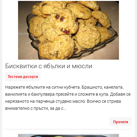
Бисквитки с ябълки и мюсли
Тестени десерти
Нарежете ябълките на ситни кубчета. Брашното, канелата,
ванилията и бакпулвера пресейте и сложете в купа. Добавя се
нарязаното на парченца студено масло. Всичко се стрива
внимателно с пръсти, за да с...
Прочети