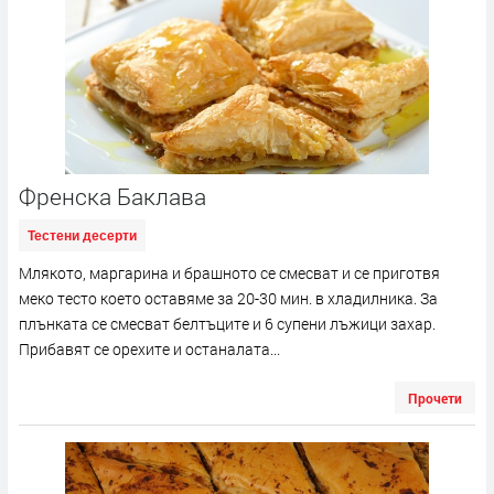
Френска Баклава
Тестени десерти
Млякото, маргарина и брашното се смесват и се приготвя
меко тесто което оставяме за 20-30 мин. в хладилника. За
плънката се смесват белтъците и 6 супени лъжици захар.
Прибавят се орехите и останалата...
Прочети