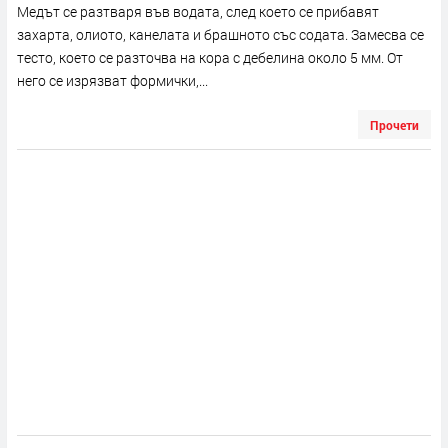
Медът се разтваря във водата, след което се прибавят
захарта, олиото, канелата и брашното със содата. Замесва се
тесто, което се разточва на кора с дебелина около 5 мм. От
него се изрязват формички,...
Прочети