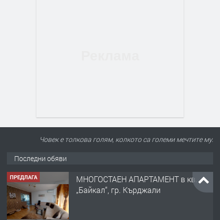
Човек е толкова голям, колкото са големи мечтите му.
Последни обяви
ПРЕДЛАГА
МНОГОСТАЕН АПАРТАМЕНТ в кв.
„Байкал“, гр. Кърджали