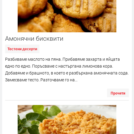
Амонячни бисквити
Тестени десерти
Разбиваме маслото на пяна. Прибавяме захарта и яйцата
едно по едно. Поръсваме с настъргана лимонова кора.
Добавяме и брашното, в което е разбъркана амонячната сода.
Замесваме тесто. Разточваме го на...
Прочети