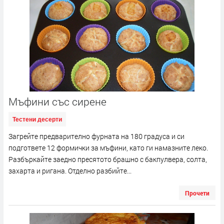
Мъфини със сирене
Тестени десерти
Загрейте предварително фурната на 180 градуса и си
подгответе 12 формички за мъфини, като ги намазните леко.
Разбъркайте заедно пресятото брашно с бакпулвера, солта,
захарта и ригана. Отделно разбийте...
Прочети