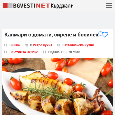
Калмари с домати, сирене и босилек
0
В
Риба
В
Ретро Кухня
В
Италианска Кухня
В
Ястия за Печене
Видяна 111,070 пъти