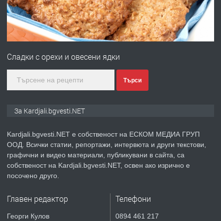
преди 7 месеца
ПРЕДЛАГА
Гараж под наем в супер център
Кърджали
Сладки с орехи и овесени ядки
преди 9 месеца
Търси
ПРЕДЛАГА
№3972 Парцел в регулация на брега
За Kardjali.bgvesti.NET
на язовир Студен кладенец 331м2 |
село Гняздово.
Kardjali.bgvesti.NET е собственост на ЕСКОМ МЕДИА ГРУП
ООД. Всички статии, репортажи, интервюта и други текстови,
преди 1 година
графични и видео материали, публикувани в сайта, са
собственост на Kardjali.bgvesti.NET, освен ако изрично е
ПРЕДЛАГА
Курс
посочено друго.
„Електротехник”/”Електромонтьор”
дистанционна или дневна форма на
Главен редактор
Телефони
обучение
преди 1 година
Георги Кулов
0894 461 217