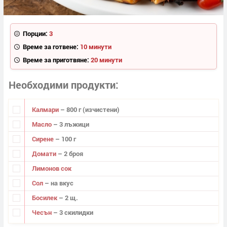
Порции:
3
Време за готвене:
10 минути
Време за приготвяне:
20 минути
Необходими продукти
Калмари
– 800 г (изчистени)
Масло
– 3 лъжици
Сирене
– 100 г
Домати
– 2 броя
Лимонов сок
Сол
– на вкус
Босилек
– 2 щ.
Чесън
– 3 скилидки