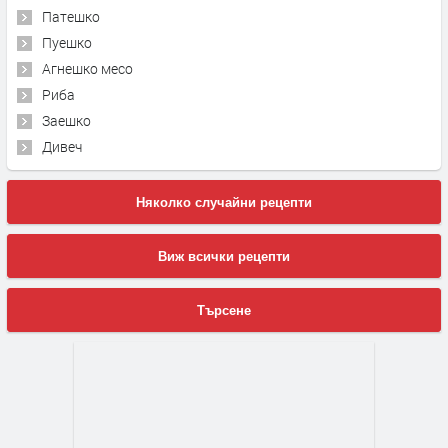
Патешко
Пуешко
Агнешко месо
Риба
Заешко
Дивеч
Няколко случайни рецепти
Виж всички рецепти
Търсене