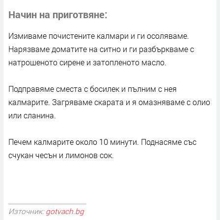
Начин на приготвяне
Измиваме почистените калмари и ги осоляваме.
Нарязваме доматите на ситно и ги разбъркваме с
натрошеното сирене и затопленото масло.
Подправяме сместа с босилек и пълним с нея
калмарите. Загряваме скарата и я омазняваме с олио
или сланина.
Печем калмарите около 10 минути. Поднасяме със
счукан чесън и лимонов сок.
Източник:
gotvach.bg