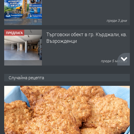
преди 3 дни
ПРЕДЛАГА
Tърговски обект в гр. Кърджали, кв.
Възрожденци
преди 5 месеца
ПРЕДЛАГА
търсим общ работник
Случайна рецепта
преди 6 месеца
ПРЕДЛАГА
Заведение /ресторант, бистро/ в с.
Чакаларово, община Кирково