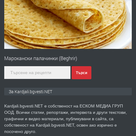
Чакаларово, община Кирково
преди 7 месеца
ПРЕДЛАГА
Гараж под наем в супер център
Кърджали
Марокански палачинки (Beghrir)
преди 9 месеца
Търси
ПРЕДЛАГА
№3972 Парцел в регулация на брега
на язовир Студен кладенец 331м2 |
За Kardjali.bgvesti.NET
село Гняздово.
Kardjali.bgvesti.NET е собственост на ЕСКОМ МЕДИА ГРУП
преди 1 година
ООД. Всички статии, репортажи, интервюта и други текстови,
графични и видео материали, публикувани в сайта, са
ПРЕДЛАГА
Курс
собственост на Kardjali.bgvesti.NET, освен ако изрично е
„Електротехник”/”Електромонтьор”
посочено друго.
дистанционна или дневна форма на