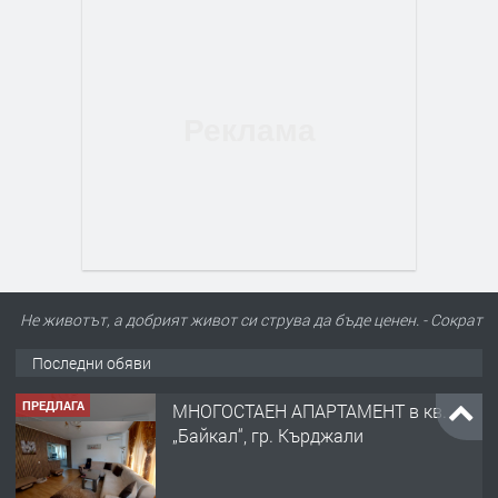
Не животът, а добрият живот си струва да бъде ценен. - Сократ
Последни обяви
ПРЕДЛАГА
МНОГОСТАЕН АПАРТАМЕНТ в кв.
„Байкал“, гр. Кърджали
преди 1 месец