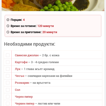
Порции:
4
Време за готвене:
120 минути
Време за приготвяне:
20 минути
Необходими продукти
Свински джолан
– 2 бр. с кожа
Картофи
– 3 - 4 средно големи
Лук
– 1 глава жълт кромид
Чесън
– скилидки нарязани на филийки
Розмарин
– на връхчета
Сол
Черен пипер
Червен пипер
– лютив или чили