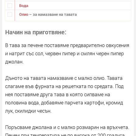
Вода
Олио
– за намазване на тавата
Начин на приготвяне
В тава за печене поставяме предварително овкусения
и натрит със сол, червен пипер и смлян черен пипер
джолан.
Дъното на тавата намазваме с малко олио. Тавата
слагаме във фурната на решетката по средата. Под
нея поставяме друга тава в която сипваме на
половина вода, добавяме парчета картофи, кромид
лук, скилидки чесън.
Поръсваме джолана и с малко розмарин на връхчета.
Печем при температура не по висока от 200 градуса