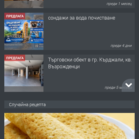
ПРЕДЛАГА
сондажи за вода почистване
преди 4 дни
ПРЕДЛАГА
Tърговски обект в гр. Кърджали, кв.
Възрожденци
преди 5 месеца
ПРЕДЛАГА
търсим общ работник
Случайна рецепта
преди 6 месеца
ПРЕДЛАГА
Заведение /ресторант, бистро/ в с.