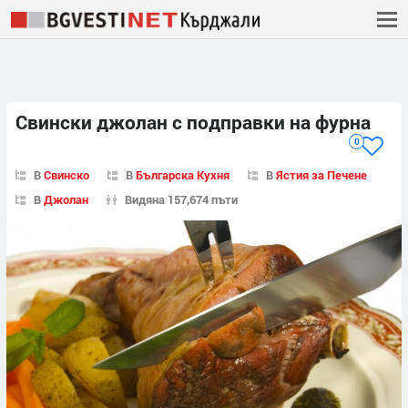
Свински джолан с подправки на фурна
0
В
Свинско
В
Българска Кухня
В
Ястия за Печене
В
Джолан
Видяна 157,674 пъти