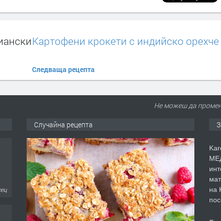
иански
Картофени крокети с индийско орехче
Следваща рецепта
Не можеш да промен
Случайна рецепта
З
Kar
МЕД
инт
мат
на 
сец
пос