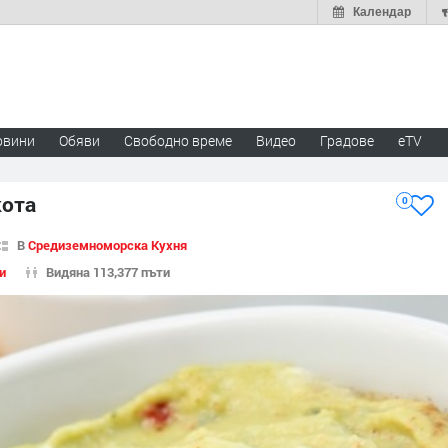
Календар
овини
Обяви
Свободно време
Видео
Градове
eTV
кота
0
В
Средиземноморска Кухня
и
Видяна 113,377 пъти