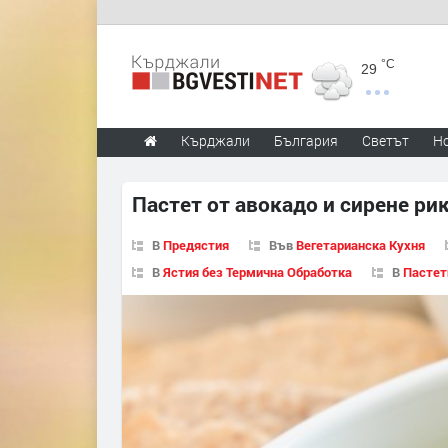
°C
29
Кърджали
България
Светът
Н
Пастет от авокадо и сирене ри
В
Предястия
Във
Вегетарианска Кухня
В
Ястия без Термична Обработка
В
Пастет