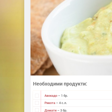
Необходими продукти
Авокадо
– 1 бр.
Рикота
– 4 с.л.
Домати
– 3 бр.