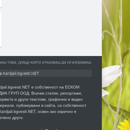
иш това, срещу което отказваш да се изправиш.
а Kardjali.bgvesti.NET
djali.bgvesti.NET е собственост на ЕСКОМ
ИА ГРУП ООД. Всички статии, репортажи,
ервюта и други текстови, графични и видео
ериали, публикувани в сайта, са собственост
Kardjali.bgvesti.NET, освен ако изрично е
очено друго.