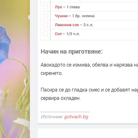
Лук
– 1 глава
Чушки
– 1 бр. зелена
Лимонов сок
– 2 с.л.
Сол
– 1/3 ч.л.
Начин на приготвяне
Авокадото се измива, обелва и нарязва н
сиренето.
Пасира се до гладка смес и се добавят на
сервира охладен.
Източник:
gotvach.bg