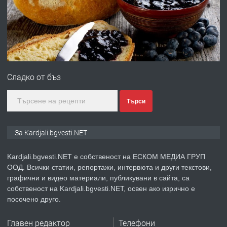
преди 7 месеца
ПРЕДЛАГА
Гараж под наем в супер център
Кърджали
Сладко от бъз
преди 9 месеца
Търси
ПРЕДЛАГА
№3972 Парцел в регулация на брега
За Kardjali.bgvesti.NET
на язовир Студен кладенец 331м2 |
село Гняздово.
Kardjali.bgvesti.NET е собственост на ЕСКОМ МЕДИА ГРУП
ООД. Всички статии, репортажи, интервюта и други текстови,
преди 1 година
графични и видео материали, публикувани в сайта, са
собственост на Kardjali.bgvesti.NET, освен ако изрично е
ПРЕДЛАГА
Курс
посочено друго.
„Електротехник”/”Електромонтьор”
дистанционна или дневна форма на
Главен редактор
Телефони
обучение