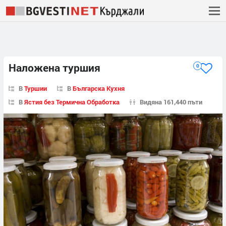
Наложена туршия
0
В
Туршии
В
Българска Кухня
В
Ястия без Термична Обработка
Видяна 161,440 пъти