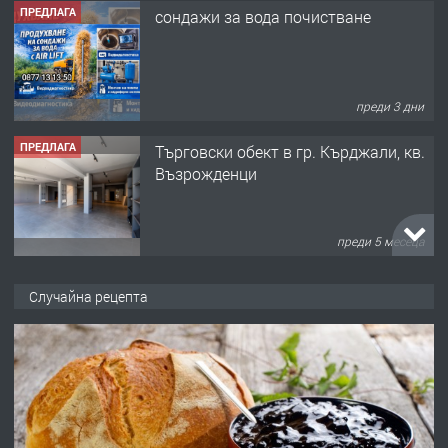
ПРЕДЛАГА
сондажи за вода почистване
преди 3 дни
ПРЕДЛАГА
Tърговски обект в гр. Кърджали, кв.
Възрожденци
преди 5 месеца
ПРЕДЛАГА
търсим общ работник
Случайна рецепта
преди 6 месеца
ПРЕДЛАГА
Заведение /ресторант, бистро/ в с.
Чакаларово, община Кирково