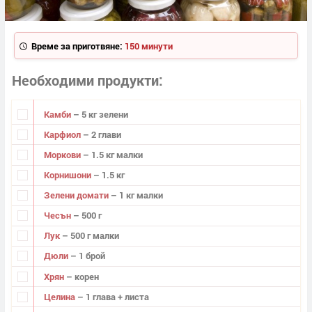
Време за приготвяне:
150 минути
Необходими продукти
Камби
– 5 кг зелени
Карфиол
– 2 глави
Моркови
– 1.5 кг малки
Корнишони
– 1.5 кг
Зелени домати
– 1 кг малки
Чесън
– 500 г
Лук
– 500 г малки
Дюли
– 1 брой
Хрян
– корен
Целина
– 1 глава + листа