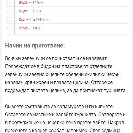
Вода
– 17 ч.ч.
Оцет
– 2 ч.ч.
Сол
– 1 и 1/4 ч.ч.
Олио
– 1 ч.ч.
Начин на приготвяне
Всички зеленчуци се почистват и се нарязват.
Подреждат се в бидон на пластове от отделните
зеленчуци заедно с целите обелени скилидки чесън,
нарязан хрян корен и главата целина. Отгоре се
подреждат листата целина, за да притискат туршията.
Смесете съставките за саламурата и ги кипнете.
Оставете да изстине и залейте туршията. Затворете и
в продължение на няколко дена преточвайте. Накрая
пресечете с калиев сорбат например. След седмица -