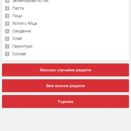
Зеленчукови ястия
Паста
Пици
Ястия с Яйца
Сандвичи
Хляб
Гарнитури
Сосове
Няколко случайни рецепти
Виж всички рецепти
Търсене