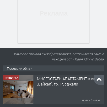
Умът се отличава с изобретателност, остроумието само с
находчивост. - Карл Юлиус Вебер
Последни обяви
ПРЕДЛАГА
МНОГОСТАЕН АПАРТАМЕНТ в кв.
„Байкал“, гр. Кърджали
преди 1 месец