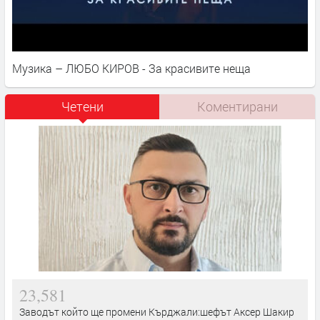
Музика – ЛЮБО КИРОВ - За красивите неща
Четени
Коментирани
23,581
Заводът който ще промени Кърджали:шефът Аксер Шакир