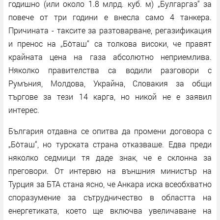
годишно (или около 1.8 млрд. куб. м) „Булгаргаз“ за
повече от три години е внесла само 4 танкера.
Причината - таксите за разтоварване, регазификация
и пренос на „Бо̀таш“ са толкова високи, че правят
крайната цена на газа абсолютно неприемлива.
Няколко правителства са водили разговори с
Румъния, Молдова, Украйна, Словакия за общи
търгове за тези 14 карга, но никой не е заявил
интерес.
България отдавна се опитва да промени договора с
„Бо̀таш“, но турската страна отказваше. Едва преди
няколко седмици тя даде знак, че е склонна за
преговори. От интервю на външния министър на
Турция за БТА стана ясно, че Анкара иска всеобхватно
споразумение за сътрудничество в областта на
енергетиката, което ще включва увеличаване на