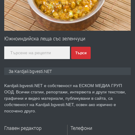
преди 7 месеца
ПРЕДЛАГА
Гараж под наем в супер център
Кърджали
Южноиндийска леща със зеленчуци
Търси
преди 9 месеца
ПРЕДЛАГА
№3972 Парцел в регулация на брега
За Kardjali.bgvesti.NET
на язовир Студен кладенец 331м2 |
село Гняздово.
Kardjali.bgvesti.NET е собственост на ЕСКОМ МЕДИА ГРУП
ООД. Всички статии, репортажи, интервюта и други текстови,
преди 1 година
графични и видео материали, публикувани в сайта, са
собственост на Kardjali.bgvesti.NET, освен ако изрично е
ПРЕДЛАГА
Курс
посочено друго.
„Електротехник”/”Електромонтьор”
дистанционна или дневна форма на
Главен редактор
Телефони
обучение