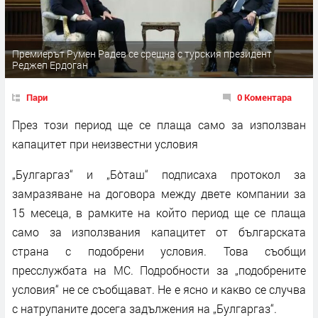
Премиерът Румен Радев се срещна с турския президент
Реджеп Ердоган
Пари
0 Коментара
През този период ще се плаща само за използван
капацитет при неизвестни условия
„Булгаргаз“ и „Бо̀таш“ подписаха протокол за
замразяване на договора между двете компании за
15 месеца, в рамките на който период ще се плаща
само за използвания капацитет от българската
страна с подобрени условия. Това съобщи
пресслужбата на МС. Подробности за „подобрените
условия“ не се съобщават. Не е ясно и какво се случва
с натрупаните досега задължения на „Булгаргаз“.