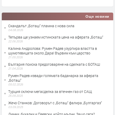
п
Още новини
Скандалът „Боташ“ пламна с нова сила
04.08.2026
Тепърва ще узнаем истинската цена на аферата „Боташ“
22.06.2026
Калина Андролова: Румен Радев узурпира властта в
шумотевицата около Дара! Вървим към царство
21.05.2026
България поиска предоговаряне на сделката с БОТАШ
21.04.2026
Румен Радев извади голямата баданарка за аферата
„Боташ“
05.02.2026
Турция сключи мегасделка за втечнен газ от САЩ
25.09.2025
Жечо Станков: Договорът с „Боташ“ фалира „Булгаргаз“
03.09.2025
Димки, бухалки и Пеевски, който мълчи. Защо сега?