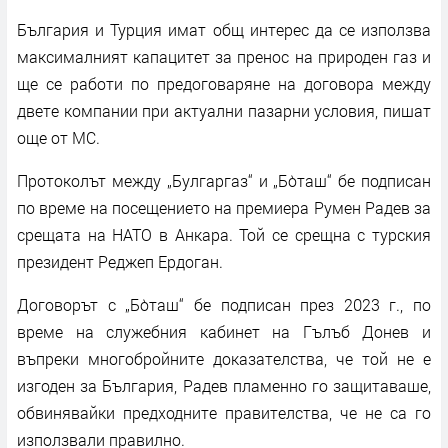
България и Турция имат общ интерес да се използва
максималният капацитет за пренос на природен газ и
ще се работи по предоговаряне на договора между
двете компании при актуални пазарни условия, пишат
още от МС.
Протоколът между „Булгаргаз“ и „Бо̀таш“ бе подписан
по време на посещението на премиера Румен Радев за
срещата на НАТО в Анкара. Той се срещна с турския
президент Реджеп Ердоган.
Договорът с „Бо̀таш“ бе подписан през 2023 г., по
време на служебния кабинет на Гълъб Донев и
въпреки многобройните доказателства, че той не е
изгоден за България, Радев пламенно го защитаваше,
обвинявайки предходните правителства, че не са го
използвали правилно.