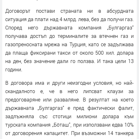
Договорът постави страната ни в абсурдната
ситуация да плати над 4 млрд. лева, без да получи газ.
Според него държавната компания „Булгаргаз“
получава достъп до терминалите за втечнен газ и
газопреносната мрежа на Турция, като се задължава
да плаща фиксирани такси от около 500 хил. долара
на ден, без значение дали го ползва. И така цели 13
години.
В договора има и други неизгодни условия, но най-
скандалното е, че в него липсват клаузи за
предоговаряне или разваляне. В резултат на което
държавната „Булгаргаз“ е пред фактически фалит,
задлъжняла със стотици милиони долара към
турската компания „Бо̀таш“, при използвани едва 10%
от договорения капацитет. При възможни 14 танкера