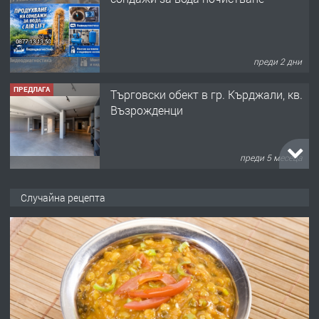
преди 2 дни
ПРЕДЛАГА
Tърговски обект в гр. Кърджали, кв.
Възрожденци
преди 5 месеца
ПРЕДЛАГА
търсим общ работник
Случайна рецепта
преди 6 месеца
ПРЕДЛАГА
Заведение /ресторант, бистро/ в с.
Чакаларово, община Кирково