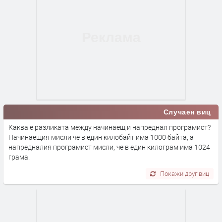
Случаен виц
Каква е разликата между начинаещ и напреднал програмист?
Начинаещия мисли че в един килобайт има 1000 байта, а
напредналия програмист мисли, че в един килограм има 1024
грама.
Покажи друг виц