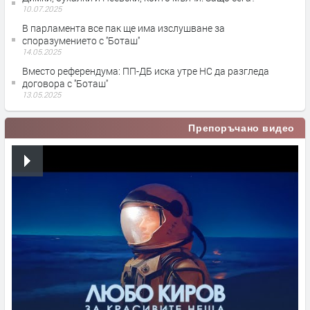
10.07.2025
В парламента все пак ще има изслушване за
споразумението с ''Боташ''
14.05.2025
Вместо референдума: ПП-ДБ иска утре НС да разгледа
договора с ''Боташ''
13.05.2025
Препоръчано видео