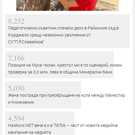
8,252
Педагогически съветник спечели дело в Районния съд в
Кърджали срещу незаконно уволнение от
СУ“П.Р.Славейков“
7,166
Позиция на Муса Чолак: Арестът ми е по сценарий, искам
проверка за 3,3 млн. лева в община Минерални бани
5,030
Жена пострада при преобръщане на кола между Манастир
и Книжовник
4,594
Haskovo.NET вече е и в TikTok – част от новата медийна
кампания на медията