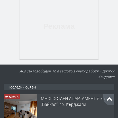
Ако съм свободен, то е защото винаги работя. - Джими
Хендрикс
Последни обяви
ПРЕДЛАГА
МНОГОСТАЕН АПАРТАМЕНТ в кв.
„Байкал“, гр. Кърджали