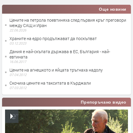
Още новини
Цените на петрола поевтиняха след първия кръг преговори
между САЩ и Иран
22.06.2026
Храните на едро продължават да поскъпват
03.12.2023
Дания е най-скъпата държава в ЕС, България - най-
евтината
16.06.2017
Цените на агнешкото и яйцата тръгнаха надолу
07.04.2012
Скочиха цените на такситата в Кърджали
07.03.2012
Препоръчано видео