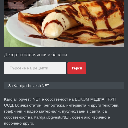
ПРЕДЛАГА
Заведение /ресторант, бистро/ в с.
Чакаларово, община Кирково
преди 7 месеца
ПРЕДЛАГА
Гараж под наем в супер център
Кърджали
Десерт с палачинки и банани
Търси
преди 10 месеца
ПРЕДЛАГА
№3972 Парцел в регулация на брега
За Kardjali.bgvesti.NET
на язовир Студен кладенец 331м2 |
село Гняздово.
Kardjali.bgvesti.NET е собственост на ЕСКОМ МЕДИА ГРУП
ООД. Всички статии, репортажи, интервюта и други текстови,
преди 1 година
графични и видео материали, публикувани в сайта, са
собственост на Kardjali.bgvesti.NET, освен ако изрично е
ПРЕДЛАГА
Курс
посочено друго.
„Електротехник”/”Електромонтьор”