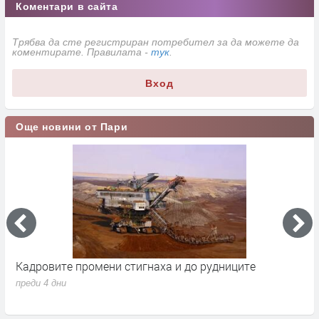
Коментари в сайта
Трябва да сте регистриран потребител за да можете да
коментирате. Правилата -
тук
.
Вход
Още новини от Пари
Кадровите промени стигнаха и до рудниците
П
1
преди 4 дни
п