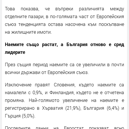
Това показва, че въпреки различията между
отделните пазари, в по-голямата част от Европейския
съюз тенденцията остава насочена към поскъпване
на жилищните имоти.
Наемите също растат, а България отново е сред
лидерите
През същия период наемите са се увеличили в почти
всички държави от Европейския съюз.
Изключение правят Словения, където наемите са
намалели с 0,9%, и Финландия, където не е отчетена
промяна. Най-голямото увеличение на наемите е
регистрирано в Хърватия (21,9%), България (6,4%) и
Гърция (5,0%).
Последните данни на Евростат показват ясно