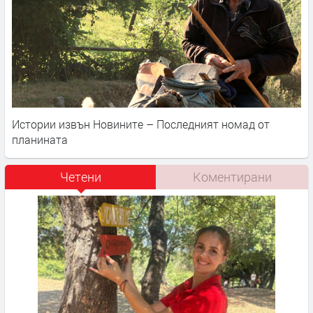
Истории извън Новините – Последният номад от
планината
Четени
Коментирани