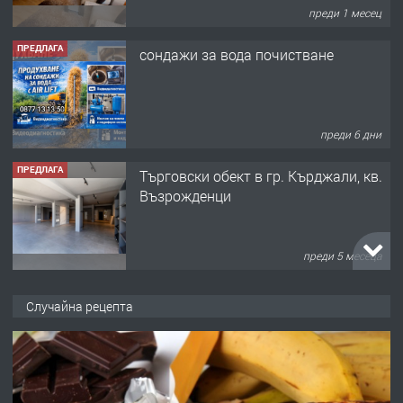
преди 1 месец
ПРЕДЛАГА
сондажи за вода почистване
преди 6 дни
ПРЕДЛАГА
Tърговски обект в гр. Кърджали, кв.
Възрожденци
преди 5 месеца
ПРЕДЛАГА
търсим общ работник
Случайна рецепта
преди 6 месеца