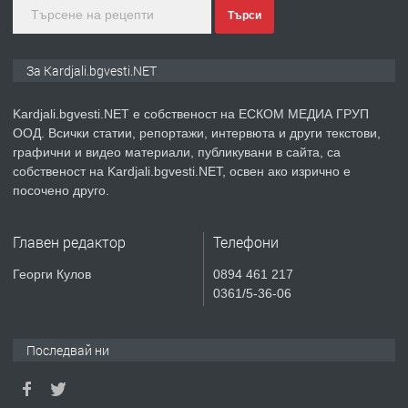
Търси
преди 1 година
ПРЕДЛАГА
Курс
За Kardjali.bgvesti.NET
„Електротехник”/”Електромонтьор”
дистанционна или дневна форма на
Kardjali.bgvesti.NET е собственост на ЕСКОМ МЕДИА ГРУП
обучение
ООД. Всички статии, репортажи, интервюта и други текстови,
преди 1 година
графични и видео материали, публикувани в сайта, са
собственост на Kardjali.bgvesti.NET, освен ако изрично е
ПРЕДЛАГА
Курсове-
посочено друго.
Пчеларство,Растениевъдство,Животно
защита
Главен редактор
Телефони
преди 1 година
Георги Кулов
0894 461 217
0361/5-36-06
ПРЕДЛАГА
**Прекрасен имот за продажба в
Главатарци с уникална гледка към
язовир Кърджали**
Последвай ни
преди 2 години