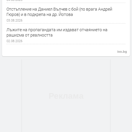
Отстъпление на Даниел Вълчев с бой (по врага Андрей
Гюров) и в подкрепа на др. Йотова
03.08.2026
Лъжите на пропагандата им издават отчаянието на
рашиzма от реалността
02.08.2026
ivo.bg