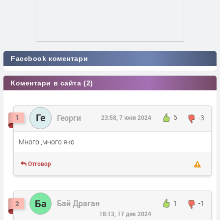
Facebook коментари
Коментари в сайта (2)
Ге
Георги
6
-3
1
23:58, 7 юни 2024
Много ,много яко
Отговор
Ба
Бай Драган
1
-1
2
18:13, 17 дек 2024