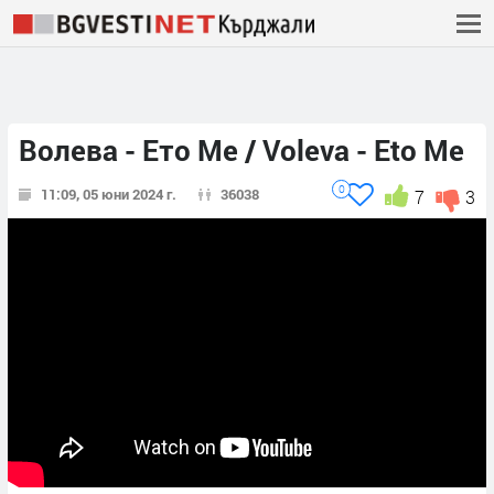
Волева - Ето Ме / Voleva - Eto Me
0
11:09, 05 юни 2024 г.
36038
7
3