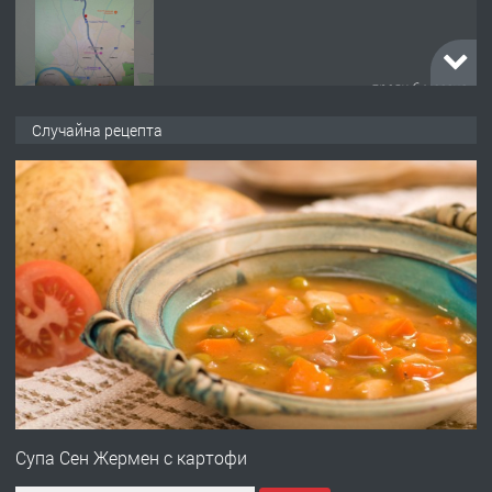
преди 6 месеца
ПРЕДЛАГА
Заведение /ресторант, бистро/ в с.
Случайна рецепта
Чакаларово, община Кирково
преди 7 месеца
ПРЕДЛАГА
Гараж под наем в супер център
Кърджали
преди 9 месеца
ПРЕДЛАГА
№3972 Парцел в регулация на брега
на язовир Студен кладенец 331м2 |
Супа Сен Жермен с картофи
село Гняздово.