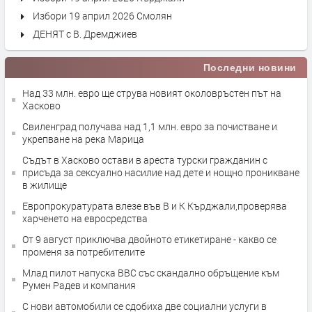
Избори 19 април 2026 Смолян
ДЕНЯТ с В. Дремджиев
Последни новини
Над 33 млн. евро ще струва новият околовръстен път на
Хасково
Свиленград получава над 1,1 млн. евро за почистване и
укрепване на река Марица
Съдът в Хасково остави в ареста турски гражданин с
присъда за сексуално насилие над дете и нощно проникване
в жилище
Европрокуратурата влезе във В и К Кърджали,проверява
харченето на евросредства
От 9 август приключва двойното етикетиране - какво се
променя за потребителите
Млад пилот напуска ВВС със скандално обръщение към
Румен Радев и компания
С нови автомобили се сдобиха две социални услуги в