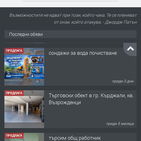
Възможностите не идват при този, който чака. Те се пленяват
от онзи, който атакува. - Джордж Патън
Последни обяви
ПРЕДЛАГА
сондажи за вода почистване
преди 3 дни
ПРЕДЛАГА
Tърговски обект в гр. Кърджали, кв.
Възрожденци
преди 5 месеца
ПРЕДЛАГА
търсим общ работник