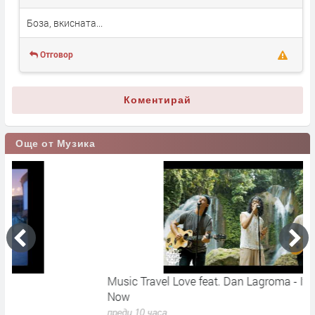
Боза, вкисната...
Отговор
Коментирай
Още от Музика
Music Travel Love feat. Dan Lagroma - If You Leave Me
A
Now
п
преди 10 часа