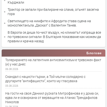
Кърджали
Трактор се запали при балиране на слама, огънят засегна
гора
Светилището на нимфите и Афродита става сцена на
моноспектакъла „Даскал“ с Валентин Танев.
В Европа се диша по-чист въздух, но климатът изпраща все
по-тревожни сигнали- В България показваме как можем да
правим и крачка назад
Блогове
Толерирането на латентния антисемитизъм е тревожен факт
(и) у нас днес
06.08.2026
Скандал с нацисти гърми, а Той мълчи солидарно с
другарите “антифашисти”, които му гласуваха
05.08.2026
На гости на своя Даниил руzката Митрофанова е у дома си,
едва ли е освиркана от верващите на Атанас Трендафилов
Николов
04.08.2026