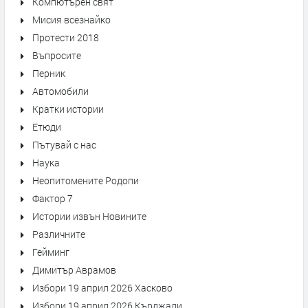
Компютърен свят
Мисия всезнайко
Протести 2018
Въпросите
Перник
Автомобили
Кратки истории
Етюди
Пътувай с нас
Наука
Неопитомените Родопи
Фактор 7
Истории извън Новините
Различните
Гейминг
Димитър Аврамов
Избори 19 април 2026 Хасково
Избори 19 април 2026 Кърджали