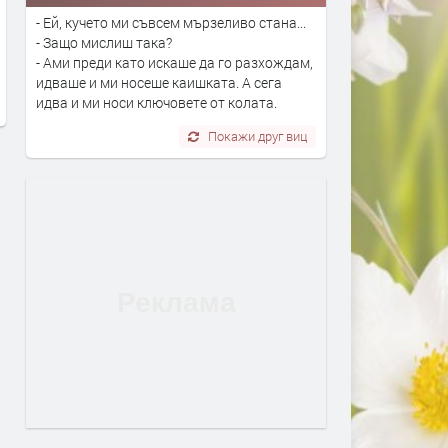
Входът в басейните в
Канят на събор в Биволя
- Ей, кучето ми съвсем мързеливо стана...
Кърджалийско скочи двойно с
памет на Елмалъ баба
- Защо мислиш така?
въвеждане на еврото,на места
преди 13 часа
- Ами преди като искаше да го разхождам,
достигна 15 евро
идваше и ми носеше каишката. А сега
идва и ми носи ключовете от колата.
преди 13 часа
Покажи друг виц