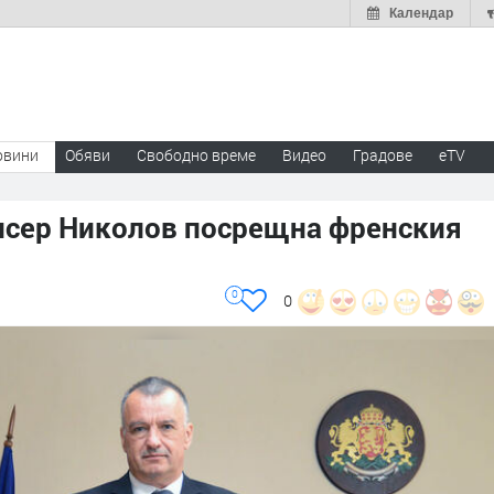
Календар
овини
Обяви
Свободно време
Видео
Градове
eTV
исер Николов посрещна френския
0
0