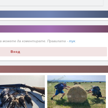
да можете да коментирате. Правилата -
тук
.
Вход