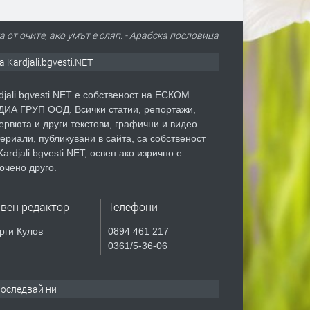
 от очите, ако умът е сляп. - Арабска пословица
а Kardjali.bgvesti.NET
djali.bgvesti.NET е собственост на ЕСКОМ
ИА ГРУП ООД. Всички статии, репортажи,
ервюта и други текстови, графични и видео
ериали, публикувани в сайта, са собственост
Kardjali.bgvesti.NET, освен ако изрично е
очено друго.
авен редактор
Телефони
рги Кулов
0894 461 217
0361/5-36-06
оследвай ни