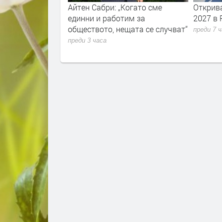
Когато сме
Откриват ловен сезон 2026-
По пътя
им за
2027 в Родопите
до Емин
щата се случват“
преди 7 часа
преди 12