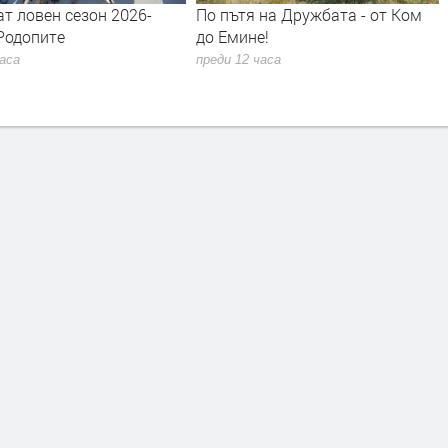
 на Дружбата - от Ком
Почистиха от избуели треви
е!
пространството около
паметника на Апостола след
 часа
сигнал на Кърджали бг вести
преди 12 часа