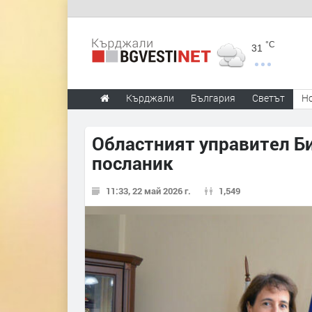
°C
31
Кърджали
България
Светът
Н
Областният управител Б
посланик
11:33, 22 май 2026 г.
1,549