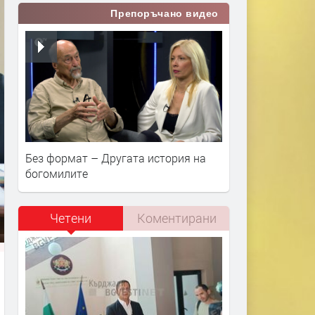
Препоръчано видео
Без формат – Другата история на
богомилите
Четени
Коментирани