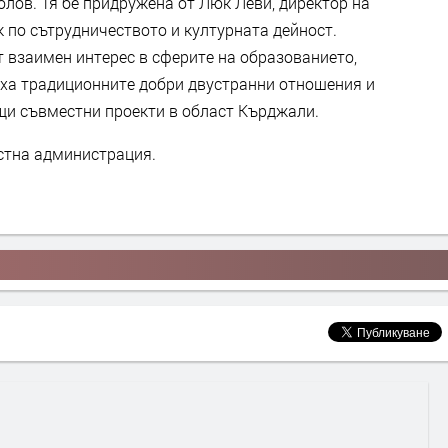
лов. Тя бе придружена от Люк Леви, директор на
 по сътрудничеството и културната дейност.
т взаимен интерес в сферите на образованието,
яха традиционните добри двустранни отношения и
щи съвместни проекти в област Кърджали.
стна администрация.