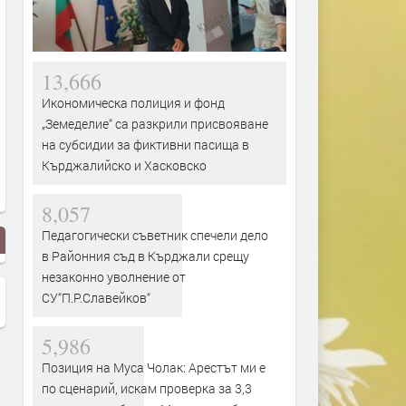
13,666
Икономическа полиция и фонд
„Земеделие“ са разкрили присвояване
на субсидии за фиктивни пасища в
Кърджалийско и Хасковско
8,057
Педагогически съветник спечели дело
в Районния съд в Кърджали срещу
незаконно уволнение от
СУ“П.Р.Славейков“
5,986
Позиция на Муса Чолак: Арестът ми е
по сценарий, искам проверка за 3,3