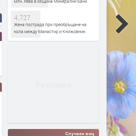
млн. лева в община Минерални бани
4,727
Жена пострада при преобръщане на
кола между Манастир и Книжовник
Случаен виц