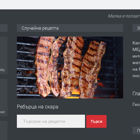
Малка е ползата
Случайна рецепта
З
Kar
МЕД
инт
мат
на 
дни
пос
Гл
Гео
Ребърца на скара
еца
Търси
П