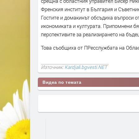
срещна с областния управител Бисер Нико
Френския институт в България и Съветник
Гостите и домакинът обсъдиха въпроси о
икономиката и културата. Припомнени б
перспективите за реализирането на бъде
Това съобщиха от ПРесслужбата на Обла
Източник:
Kardjali.bgvesti.NET
Видеа по темата