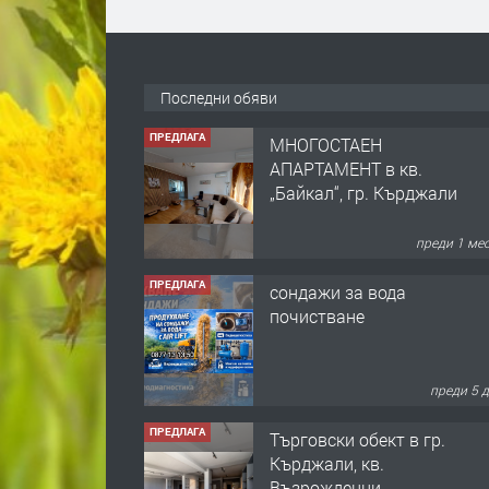
Последни обяви
ПРЕДЛАГА
сондажи за вода
почистване
преди 5 
ПРЕДЛАГА
Tърговски обект в гр.
Кърджали, кв.
Възрожденци
преди 5 мес
ПРЕДЛАГА
търсим общ работник