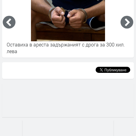
Оставиха в ареста задържаният с дрога за 300 хил.
1
лева
ж