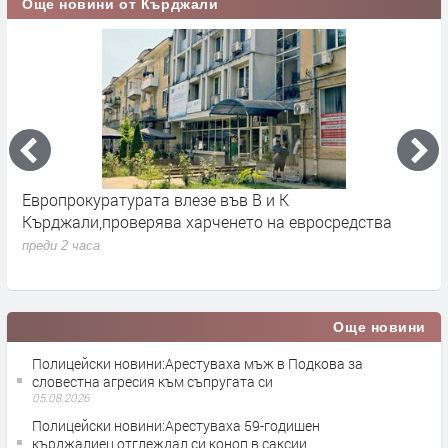
Още новини от Кърджали
Европрокуратурата влезе във В и К
С
Кърджали,проверява харченето на евросредства
К
преди 2 часа
п
Още новини
Полицейски новини:Арестуваха мъж в Подкова за
словестна агресия към съпругата си
05.08.2026
Полицейски новини:Арестуваха 59-годишен
кърджалиец,отглеждал си коноп в саксии