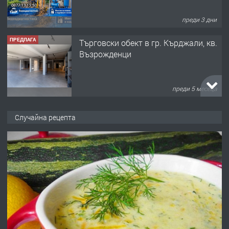
преди 3 дни
ПРЕДЛАГА
Tърговски обект в гр. Кърджали, кв.
Възрожденци
преди 5 месеца
ПРЕДЛАГА
търсим общ работник
Случайна рецепта
преди 6 месеца
ПРЕДЛАГА
Заведение /ресторант, бистро/ в с.
Чакаларово, община Кирково
преди 7 месеца