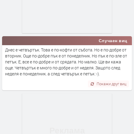
Случаен виц
Днес е четвъртък. Това е по-кофти от събота. Но е по-добре от
вторник. Още по-добре пък е от понеделник. Но пък е по-зле от
петък. Е, все е по-добре и от срядата. Но малко. Ще ви кажа
още. Четвъртък е много по-добре и от неделя. Защото след
неделя е понеделник. а след четвърък е петък :-).
Покажи друг виц