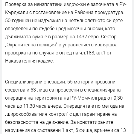
Проверка за неизплатени издръжки е започната в РУ-
Кърджали с постановление на Районна прокуратура.
50-годишен не издължил на непълнолетното си дете
определени по съдебен ред месечни вноски, като
дължимата сума е в размер на 1432 евро. Сектор
„Охранителна полиция“ в управлението извършва
проверката по случая с оглед на чл.183, ал.1 от
Наказателния кодекс.
Специализирани операции. 55 моторни превозни
средства и 63 лица са проверени в специализирана
операция на територията на РУ-Момчилград от 9,30
часа до 11,30 часа вчера. Операцията е по метода на
„широкообхватния контрол“ с цел гарантиране на
безопасността на движение. За констатираните
нарушения са съставени 1 акт, 6 фиша, връчени са 13