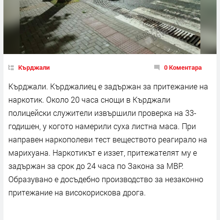
Кърджали
0 Коментара
Кърджали. Кърджалиец е задържан за притежание на
наркотик. Около 20 часа снощи в Кърджали
полицейски служители извършили проверка на 33-
годишен, у когото намерили суха листна маса. При
направен наркополеви тест веществото реагирало на
марихуана. Наркотикът е иззет, притежателят му е
задържан за срок до 24 часа по Закона за МВР.
Образувано е досъдебно производство за незаконно
притежание на високорискова дрога.