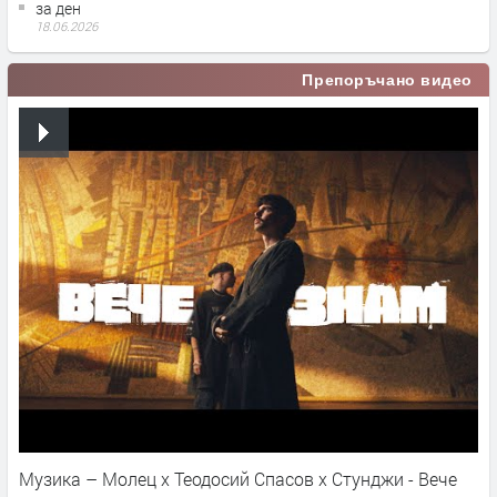
за ден
18.06.2026
Препоръчано видео
Музика – Молец x Теодосий Спасов х Стунджи - Вече