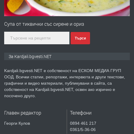
ПРЕДЛАГА
Гараж под наем в супер център
Кърджали
Супа от тиквички със сирене и ориз
Търси
преди 9 месеца
ПРЕДЛАГА
№3972 Парцел в регулация на брега
За Kardjali.bgvesti.NET
на язовир Студен кладенец 331м2 |
село Гняздово.
Kardjali.bgvesti.NET е собственост на ЕСКОМ МЕДИА ГРУП
ООД. Всички статии, репортажи, интервюта и други текстови,
преди 1 година
графични и видео материали, публикувани в сайта, са
собственост на Kardjali.bgvesti.NET, освен ако изрично е
ПРЕДЛАГА
Курс
посочено друго.
„Електротехник”/”Електромонтьор”
дистанционна или дневна форма на
Главен редактор
Телефони
обучение
преди 1 година
Георги Кулов
0894 461 217
0361/5-36-06
ПРЕДЛАГА
Курсове-