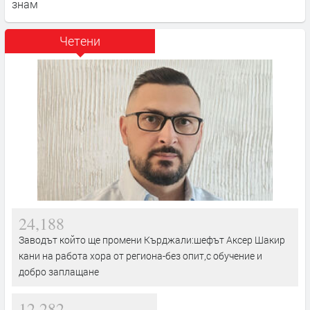
знам
Четени
24,188
Заводът който ще промени Кърджали:шефът Аксер Шакир
кани на работа хора от региона-без опит,с обучение и
добро заплащане
12,282