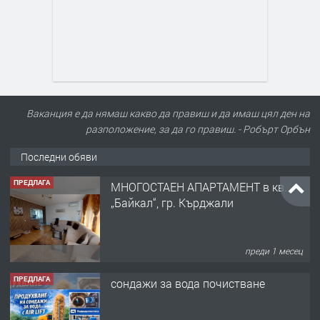
Ваканция е да нямаш какво да правиш и да имаш цял ден на
разположение, за да го правиш. - Робърт Орбън
Последни обяви
ПРЕДЛАГА
МНОГОСТАЕН АПАРТАМЕНТ в кв.
„Байкал“, гр. Кърджали
преди 1 месец
ПРЕДЛАГА
сондажи за вода почистване