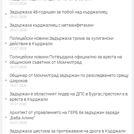
31.07.2026
Задържаха 48-годишен за побой над кърджалиец
28.07.2026
Задържаха кърджалиец с метаамфетамин
20.07.2026
Полицейски новини:Задържаха трима за хулигански
действия в Кърджали
17.07.2026
Полицейски новини:Потвърдиха официално за ареста на
общинския съветник от Момчилград
16.07.2026
Общинар от Момчилград задържан по разследването срещу
Широков
15.07.2026
Задържан е областният лидер на ДПС в Бургас,престоял е в
ареста в Кърджали
15.07.2026
Архитект от управлението на ГЕРБ бе задържан заради
„Баба Алино“
03.07.2026
Задържаха шестима за притежаване на дрога в Кърджали