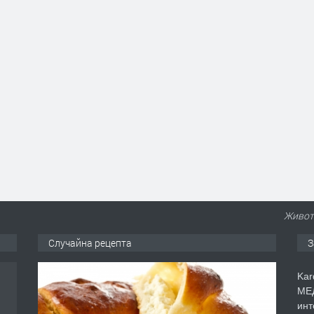
Живот
Случайна рецепта
З
сец
Kar
МЕД
инт