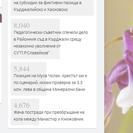
на субсидии за фиктивни пасища в
Кърджалийско и Хасковско
8,040
Педагогически съветник спечели дело
в Районния съд в Кърджали срещу
незаконно уволнение от
СУ“П.Р.Славейков“
5,844
Янка Рупкина и „Мистерията на
„Опера на площада“ 2026
Позиция на Муса Чолак: Арестът ми е
българските гласове“ звучат в
завършва с грандиозен г
по сценарий, искам проверка за 3,3
новия сингъл на Ели Годлинг
спектакъл
млн. лева в община Минерални бани
преди 1 ден
преди 1 ден
4,676
Жена пострада при преобръщане на
кола между Манастир и Книжовник