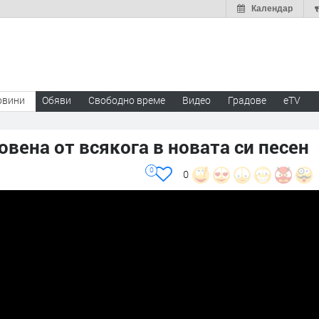
Календар
овини
Обяви
Свободно време
Видео
Градове
eTV
вена от всякога в новата си песен
0
0