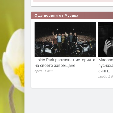
Още новини от Музика
 „Unlimited“
Linkin Park разказват историята
Madonna
евски“ на 23
на своето завръщане
пуснах
зплатно за
сингъл
преди 1 ден
преди 1 