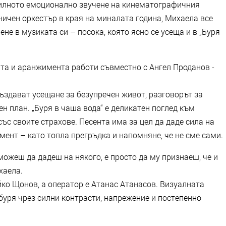
 силното емоционално звучене на кинематографичния
ничен оркестър в края на миналата година, Михаела все
не в музиката си – посока, която ясно се усеща и в „Буря
ката и аранжимента работи съвместно с Ангел Проданов -
създават усещане за безупречен живот, разговорът за
н план. „Буря в чаша вода“ е деликатен поглед към
ъс своите страхове. Песента има за цел да даде сила на
мент – като топла прегръдка и напомняне, че не сме сами.
ожеш да дадеш на някого, е просто да му признаеш, че и
хаела.
ко Щонов, а оператор е Атанас Атанасов. Визуалната
буря чрез силни контрасти, напрежение и постепенно