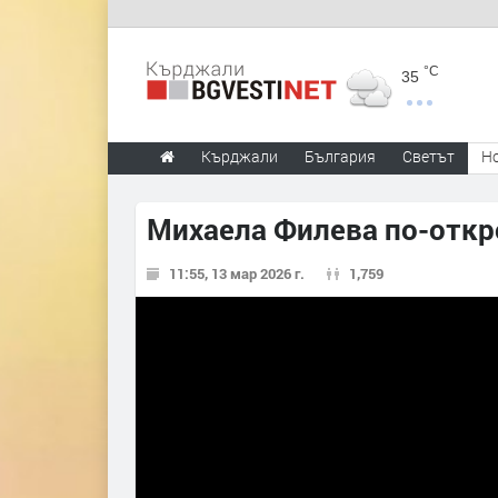
°C
35
Кърджали
България
Светът
Н
Михаела Филева по-откро
11:55, 13 мар 2026 г.
1,759