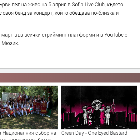
рви път на живо на 5 април в Sofia Live Club, където
 своя бенд за концерт, който обещава по-близка и
3 март във всички стрийминг платформи и в YouTube с
й Мюзик.
а Националния събор на
Green Day - One Eyed Bastard
ото творчество „Китна