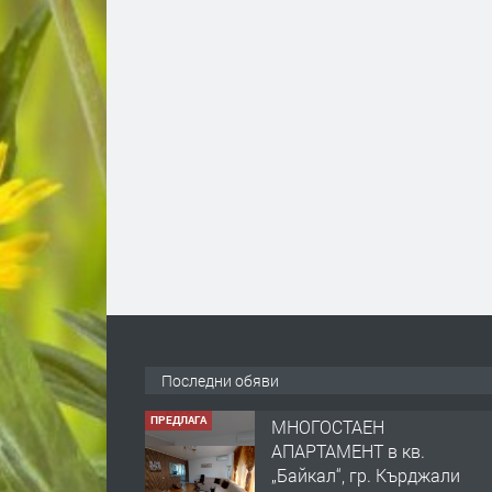
ПРЕДЛАГА
МНОГОСТАЕН
АПАРТАМЕНТ в кв.
„Байкал“, гр. Кърджали
Последни обяви
преди 1 ме
ПРЕДЛАГА
сондажи за вода