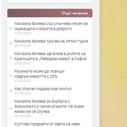
Още новини
Михаела Филева със слънчева песен за
надеждата и вярата в доброто
17.07.2026
Михаела Филева тръгва на лятно турне
29.06.2026
Михаела Филева ще влезе в ролята на
Кралицата в „Лебедово езеро“ в София
13.05.2026
Музиката може да повиши
издръжливостта с 20%
11.05.2026
Alex Warren издава нов сингъл
07.05.2026
Михаела Филева за борбата с
безсилието и паник атаките: Не знаех
какво ми се случва
30.03.2026
Култови предмети от света на хеви