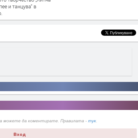
пее и танцува“ в
о.
да можете да коментирате. Правилата -
тук
.
Вход