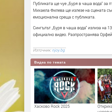
Публиката ще чуе „Буря в чаша вода“ за пъ
Михаела Филева ще излезе на сцената със
емоционална среща с публиката.
Сингълът „Буря в чаша вода“ излиза на 1
официално видео. Разпространява Орфе
Източник:
njoy.bg
Видеа по темата
y Kravitz - I
Хасково Rock 2025
Открих
Again
народн