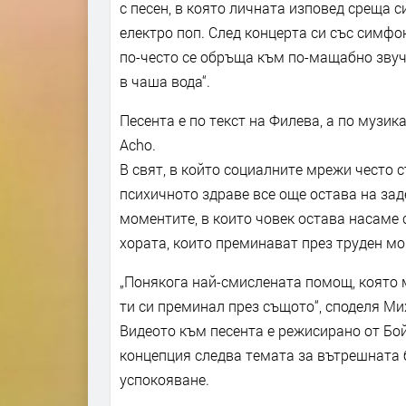
с песен, в която личната изповед среща
електро поп. След концерта си със симфо
по-често се обръща към по-мащабно звуче
в чаша вода“.
Песента е по текст на Филева, а по музи
Acho.
В свят, в който социалните мрежи често 
психичното здраве все още остава на заде
моментите, в които човек остава насаме с
хората, които преминават през труден мо
„Понякога най-смислената помощ, която м
ти си преминал през същото“, споделя Ми
Видеото към песента е режисирано от Бой
концепция следва темата за вътрешната 
успокояване.