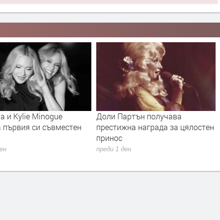
 и Kylie Minogue
Доли Партън получава
а първия си съвместен
престижна награда за цялостен
принос
ден
преди 1 ден