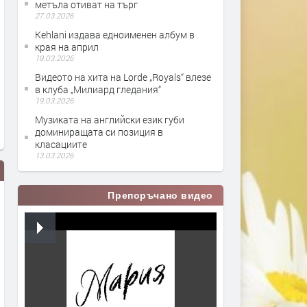
метъла отиват на търг
27.03.2026
Kehlani издава едноименен албум в
края на април
19.03.2026
Видеото на хита на Lorde „Royals“ влезе
в клуба „Милиард гледания“
19.03.2026
Музиката на английски език губи
доминиращата си позиция в
класациите
13.03.2026
Препоръчано видео
Bring Me The Horizon - Kool-Aid
Goddard. x Cat Burns - Was
(Lyric Video)
Youth (Official Audio)