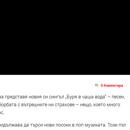
0 Коментара
 представя новия си сингъл „Буря в чаша вода“ – песен,
борбата с вътрешните ни страхове – нещо, което много
с.
продължава да търси нови посоки в поп музиката. Този път