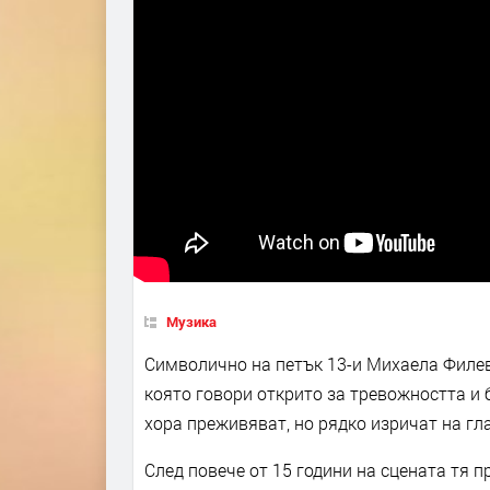
Музика
Символично на петък 13-и Михаела Филева
която говори открито за тревожността и 
хора преживяват, но рядко изричат на гла
След повече от 15 години на сцената тя 