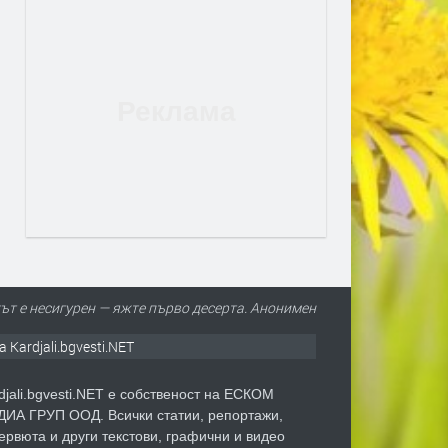
ът е несигурен — яжте първо десерта. Анонимен
а Kardjali.bgvesti.NET
djali.bgvesti.NET е собственост на ЕСКОМ
ИА ГРУП ООД. Всички статии, репортажи,
ервюта и други текстови, графични и видео