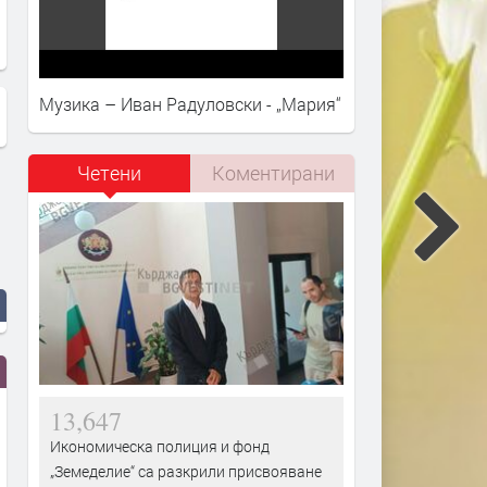
Музика – Иван Радуловски - „Мария“
Четени
Коментирани
13,647
Икономическа полиция и фонд
„Земеделие“ са разкрили присвояване