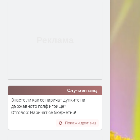
Случаен виц
Знаете ли как се наричат дупките на
държавното голф игрище?
Отговор: Наричат се бюджетни!
Покажи друг виц