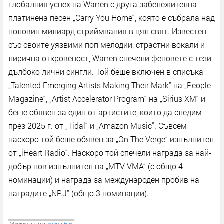
глобалния успех на Warren с друга забележителна
платинена песен „Carry You Home“, която е събрала над
половин милиард стриймвания в цял свят. Известен
със своите уязвими поп мелодии, страстни вокали и
лирична откровеност, Warren спечели феновете с тези
дълбоко лични сингли. Той беше включен в списъка
„Talented Emerging Artists Making Their Mark“ на „People
Magazine“, „Artist Accelerator Program“ на „Sirius XM“ и
беше обявен за един от артистите, които да следим
през 2025 г. от „Tidal“ и „Amazon Music“. Съвсем
наскоро той беше обявен за „On The Verge“ изпълнител
от „iHeart Radio“. Наскоро той спечели награда за най-
добър нов изпълнител на „MTV VMA“ (с общо 4
номинации) и награда за международен пробив на
наградите „NRJ“ (общо 3 номинации).