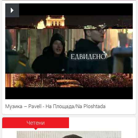
Музика – Pavell - На Площада/Na Ploshtada
Четени