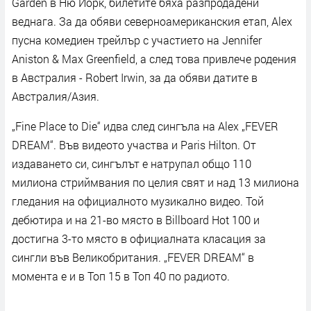
Garden в Ню Йорк, билетите бяха разпродадени
веднага. За да обяви северноамериканския етап, Alex
пусна комедиен трейлър с участието на Jennifer
Aniston & Max Greenfield, а след това привлече родения
в Австралия - Robert Irwin, за да обяви датите в
Австралия/Азия.
„Fine Place to Die“ идва след сингъла на Alex „FEVER
DREAM“. Във видеото участва и Paris Hilton. От
издаването си, сингълът е натрупал общо 110
милиона стриймвания по целия свят и над 13 милиона
гледания на официалното музикално видео. Той
дебютира и на 21-во място в Billboard Hot 100 и
достигна 3-то място в официалната класация за
сингли във Великобритания. „FEVER DREAM“ в
момента е и в Топ 15 в Топ 40 по радиото.