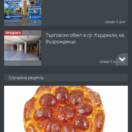
преди 3 дни
ПРЕДЛАГА
Tърговски обект в гр. Кърджали, кв.
Възрожденци
преди 5 месеца
ПРЕДЛАГА
търсим общ работник
Случайна рецепта
преди 6 месеца
ПРЕДЛАГА
Заведение /ресторант, бистро/ в с.
Чакаларово, община Кирково