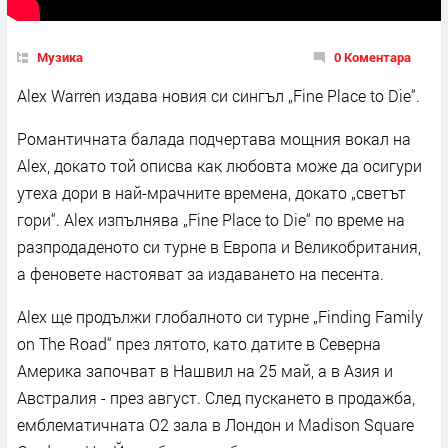
Музика
0 Коментара
Alex Warren издава новия си сингъл „Fine Place to Die“.
Романтичната балада подчертава мощния вокал на
Alex, докато той описва как любовта може да осигури
утеха дори в най-мрачните времена, докато „светът
гори“. Alex изпълнява „Fine Place to Die“ по време на
разпродаденото си турне в Европа и Великобритания,
а феновете настояват за издаването на песента.
Alex ще продължи глобалното си турне „Finding Family
on The Road“ през лятото, като датите в Северна
Америка започват в Нашвил на 25 май, а в Азия и
Австралия - през август. След пускането в продажба,
емблематичната O2 зала в Лондон и Madison Square