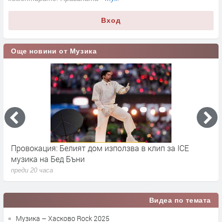
Вход
Още новини от Музика
ация: Белият дом използва в клип за ICE
Sunset Port
 на Бед Бъни
морския за
0 часа
преди 21 часа
Видеа по темата
Музика – Хасково Rock 2025