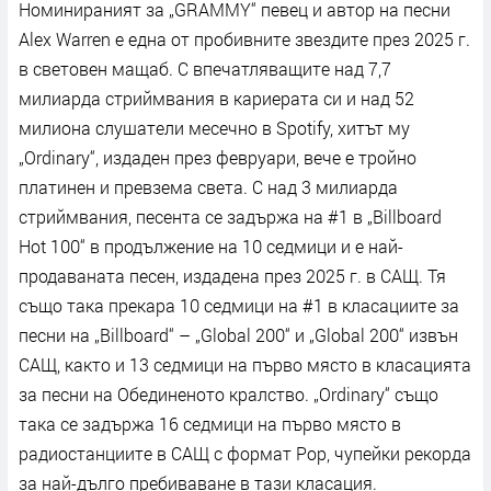
Номинираният за „GRAMMY“ певец и автор на песни
Alex Warren е една от пробивните звездите през 2025 г.
в световен мащаб. С впечатляващите над 7,7
милиарда стриймвания в кариерата си и над 52
милиона слушатели месечно в Spotify, хитът му
„Ordinary“, издаден през февруари, вече е тройно
платинен и превзема света. С над 3 милиарда
стриймвания, песента се задържа на #1 в „Billboard
Hot 100“ в продължение на 10 седмици и е най-
продаваната песен, издадена през 2025 г. в САЩ. Тя
също така прекара 10 седмици на #1 в класациите за
песни на „Billboard“ – „Global 200“ и „Global 200“ извън
САЩ, както и 13 седмици на първо място в класацията
за песни на Обединеното кралство. „Ordinary“ също
така се задържа 16 седмици на първо място в
радиостанциите в САЩ с формат Pop, чупейки рекорда
за най-дълго пребиваване в тази класация.