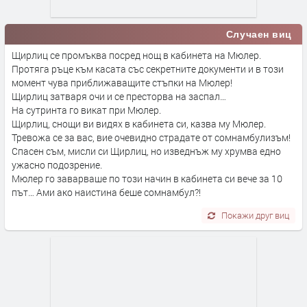
Случаен виц
Щирлиц се промъква посред нощ в кабинета на Мюлер.
Протяга ръце към касата със секретните документи и в този
момент чува приближаващите стъпки на Мюлер!
Щирлиц затваря очи и се престорва на заспал…
На сутринта го викат при Мюлер.
Щирлиц, снощи ви видях в кабинета си, казва му Мюлер.
Тревожа се за вас, вие очевидно страдате от сомнамбулизъм!
Спасен съм, мисли си Щирлиц, но изведнъж му хрумва едно
ужасно подозрение.
Мюлер го заварваше по този начин в кабинета си вече за 10
път… Ами ако наистина беше сомнамбул?!
Покажи друг виц