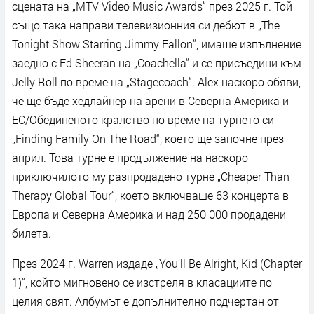
сцената на „MTV Video Music Awards“ през 2025 г. Той
също така направи телевизионния си дебют в „The
Tonight Show Starring Jimmy Fallon“, имаше изпълнение
заедно с Ed Sheeran на „Coachella“ и се присъедини към
Jelly Roll по време на „Stagecoach“. Аlex наскоро обяви,
че ще бъде хедлайнер на арени в Северна Америка и
ЕС/Обединеното кралство по време на турнето си
„Finding Family On The Road“, което ще започне през
април. Това турне е продължение на наскоро
приключилото му разпродадено турне „Cheaper Than
Therapy Global Tour“, което включваше 63 концерта в
Европа и Северна Америка и над 250 000 продадени
билета.
През 2024 г. Warren издаде „You’ll Be Alright, Kid (Chapter
1)“, който мигновено се изстреля в класациите по
целия свят. Албумът е допълнително подчертан от