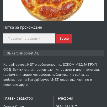
преди 7 месеца
ПРЕДЛАГА
Гараж под наем в супер център
Кърджали
Питка за прохождане
преди 9 месеца
Търси
ПРЕДЛАГА
№3972 Парцел в регулация на брега
на язовир Студен кладенец 331м2 |
За Kardjali.bgvesti.NET
село Гняздово.
Kardjali.bgvesti.NET е собственост на ЕСКОМ МЕДИА ГРУП
преди 1 година
ООД. Всички статии, репортажи, интервюта и други текстови,
графични и видео материали, публикувани в сайта, са
ПРЕДЛАГА
Курс
собственост на Kardjali.bgvesti.NET, освен ако изрично е
„Електротехник”/”Електромонтьор”
посочено друго.
дистанционна или дневна форма на
обучение
Главен редактор
Телефони
преди 1 година
Георги Кулов
0894 461 217