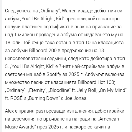
След успеха на „Ordinary“, Warren издаде дебютния си
албум „You’ll Be Alright, Kid“ през юли, който наскоро
получи платинен сертификат в знак на признание за
над 1 милион продадени албума от издаването му на
18 юли. Той също така остана в топ 10 на класацията
за албуми Billboard 200 в продължение на 13
непоследователни седмици, след като дебютира в топ
5. „You’ll Be Alright, Kid“ е 7-ият най-стриймван албум в
световен мащаб в Spotify за 2025 г. Албумът включва
множество песни от класацията Billboard Hot 100;
„Ordinary“, „Eternity“, „Bloodline“ ft. Jelly Roll, „On My Mind“
ft. ROSÉ и „Burning Down“ с Joe Jonas.
Alex е правил разтърсващи изпълнения, дебютирайки
на церемония по връчване на награди на „American
Music Awards“ през 2025 г. и наскоро се качи на