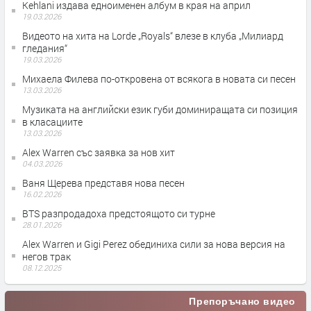
Kehlani издава едноименен албум в края на април
19.03.2026
Видеото на хита на Lorde „Royals“ влезе в клуба „Милиард
гледания“
19.03.2026
Михаела Филева по-откровена от всякога в новата си песен
13.03.2026
Музиката на английски език губи доминиращата си позиция
в класациите
13.03.2026
Alex Warren със заявка за нов хит
04.03.2026
Ваня Щерева представя нова песен
16.02.2026
BTS разпродадоха предстоящото си турне
28.01.2026
Alex Warren и Gigi Perez обединиха сили за нова версия на
негов трак
08.12.2025
Препоръчано видео