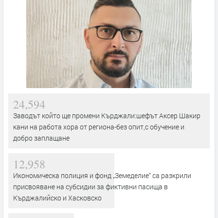
24,594
Заводът който ще промени Кърджали:шефът Аксер Шакир
кани на работа хора от региона-без опит,с обучение и
добро заплащане
12,958
Икономическа полиция и фонд „Земеделие“ са разкрили
присвояване на субсидии за фиктивни пасища в
Кърджалийско и Хасковско