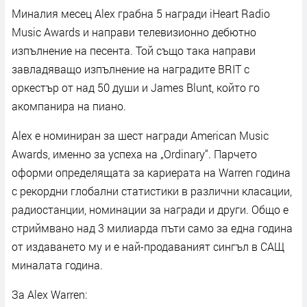
Миналия месец Alex грабна 5 награди iHeart Radio
Music Awards и направи телевизионно дебютно
изпълнение на песента. Той също така направи
завладяващо изпълнение на наградите BRIT с
оркестър от над 50 души и James Blunt, който го
акомпанира на пиано.
Alex е номиниран за шест награди American Music
Awards, именно за успеха на „Ordinary“. Парчето
оформи определящата за кариерата на Warren година
с рекордни глобални статистики в различни класации,
радиостанции, номинации за награди и други. Общо е
стриймвано над 3 милиарда пъти само за една година
от издаването му и е най-продаваният сингъл в САЩ
миналата година.
За Alex Warren: