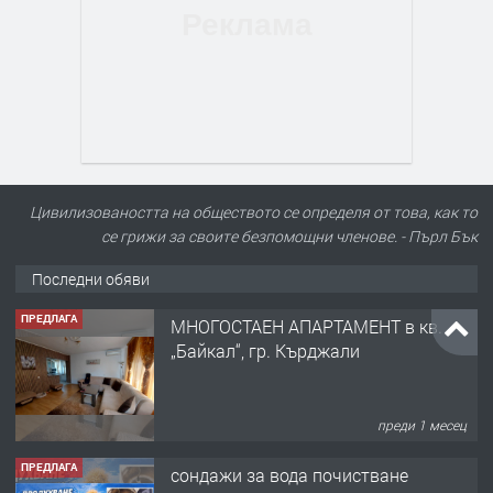
Цивилизоваността на обществото се определя от това, как то
се грижи за своите безпомощни членове. - Пърл Бък
Последни обяви
ПРЕДЛАГА
МНОГОСТАЕН АПАРТАМЕНТ в кв.
„Байкал“, гр. Кърджали
преди 1 месец
ПРЕДЛАГА
сондажи за вода почистване