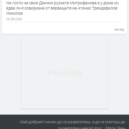
На гости на своя Даниил руzката Митрофанова е у дома си,
едва ли е освиркана от верващите на Атанас Трендафилов
Николов
04.08.2026
ivo.bg
Най-добрият начин да се развеселиш, е да се опиташ да
развеселиш някой друг. - Марк Твен