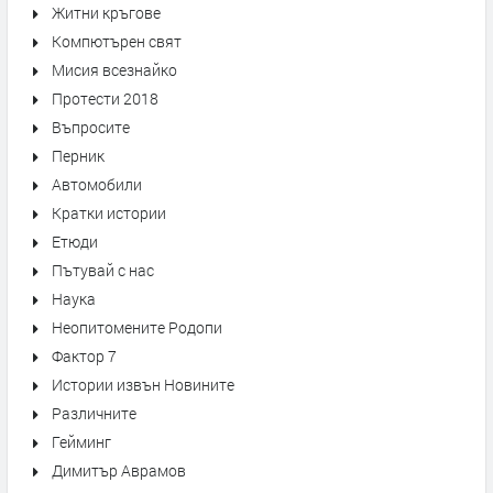
Житни кръгове
Компютърен свят
Мисия всезнайко
Протести 2018
Въпросите
Перник
Автомобили
Кратки истории
Етюди
Пътувай с нас
Наука
Неопитомените Родопи
Фактор 7
Истории извън Новините
Различните
Гейминг
Димитър Аврамов