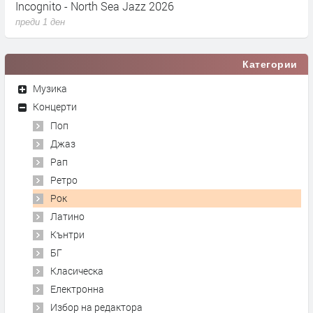
Incognito - North Sea Jazz 2026
C
преди 1 ден
п
Категории
Музика
Концерти
Поп
Джаз
Рап
Ретро
Рок
Латино
Кънтри
БГ
Класическа
Електронна
Избор на редактора