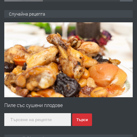
ПРЕДЛАГА
търсим общ работник
Случайна рецепта
преди 6 месеца
ПРЕДЛАГА
Заведение /ресторант, бистро/ в с.
Чакаларово, община Кирково
преди 7 месеца
ПРЕДЛАГА
Гараж под наем в супер център
Кърджали
Пиле със сушени плодове
Търси
преди 9 месеца
ПРЕДЛАГА
№3972 Парцел в регулация на брега