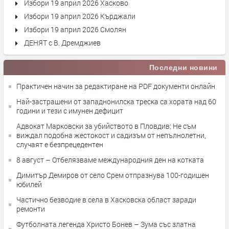
Избори 19 април 2026 Хасково
Избори 19 април 2026 Кърджали
Избори 19 април 2026 Смолян
ДЕНЯТ с В. Дремджиев
Последни новини
Практичен начин за редактиране на PDF документи онлайн
Най-застрашени от западнонилска треска са хората над 60
години и тези с имунен дефицит
Адвокат Марковски за убийството в Пловдив: Не съм
виждал подобна жестокост и садизъм от непълнолетни,
случаят е безпрецедентен
8 август – Отбелязваме международния ден на котката
Димитър Демиров от село Срем отпразнува 100-годишен
юбилей
Частично безводие в села в Хасковска област заради
ремонти
Футболната легенда Христо Бонев – Зума със златна