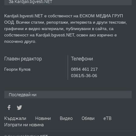
За Kardjali.bgvesti.NET
на язовир Студен кладенец 331м2 |
село Гняздово.
Kardjali.bgvesti.NET е собственост на ЕСКОМ МЕДИА ГРУП
ООД. Всички статии, репортажи, интервюта и други текстови,
преди 1 година
графични и видео материали, публикувани в сайта, са
собственост на Kardjali.bgvesti.NET, освен ако изрично е
ПРЕДЛАГА
Курс
посочено друго.
„Електротехник”/”Електромонтьор”
дистанционна или дневна форма на
Главен редактор
Телефони
обучение
преди 1 година
Георги Кулов
0894 461 217
0361/5-36-06
ПРЕДЛАГА
Курсове-
Пчеларство,Растениевъдство,Животно
защита
Последвай ни
преди 1 година
Кърджали
Новини
Видео
Обяви
еТВ
ПРЕДЛАГА
**Прекрасен имот за продажба в
Изпрати ни новина
Главатарци с уникална гледка към
язовир Кърджали**