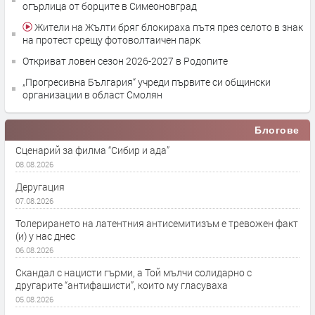
огърлица от борците в Симеоновград
Жители на Жълти бряг блокираха пътя през селото в знак
на протест срещу фотоволтаичен парк
Откриват ловен сезон 2026-2027 в Родопите
„Прогресивна България“ учреди първите си общински
организации в област Смолян
Блогове
Сценарий за филма “Сибир и ада”
08.08.2026
Деругация
07.08.2026
Толерирането на латентния антисемитизъм е тревожен факт
(и) у нас днес
06.08.2026
Скандал с нацисти гърми, а Той мълчи солидарно с
другарите “антифашисти”, които му гласуваха
05.08.2026