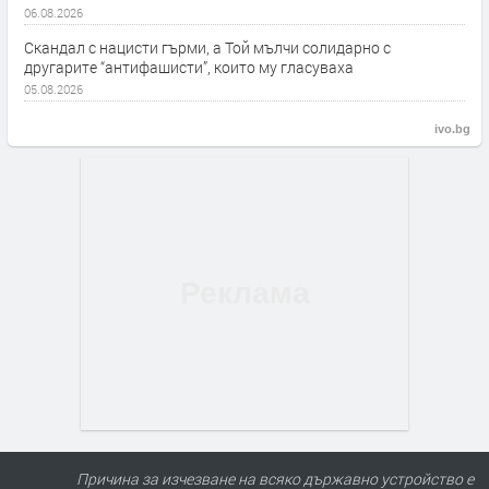
06.08.2026
Скандал с нацисти гърми, а Той мълчи солидарно с
другарите “антифашисти”, които му гласуваха
05.08.2026
ivo.bg
Причина за изчезване на всяко държавно устройство е