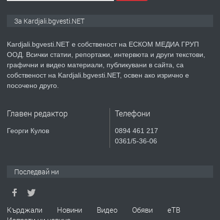
ПРЕДЛАГА
Курс
За Kardjali.bgvesti.NET
„Електротехник”/”Електромонтьор”
дистанционна или дневна форма на
Kardjali.bgvesti.NET е собственост на ЕСКОМ МЕДИА ГРУП
обучение
ООД. Всички статии, репортажи, интервюта и други текстови,
преди 1 година
графични и видео материали, публикувани в сайта, са
собственост на Kardjali.bgvesti.NET, освен ако изрично е
ПРЕДЛАГА
Курсове-
посочено друго.
Пчеларство,Растениевъдство,Животно
защита
Главен редактор
Телефони
преди 1 година
Георги Кулов
0894 461 217
0361/5-36-06
ПРЕДЛАГА
**Прекрасен имот за продажба в
Главатарци с уникална гледка към
язовир Кърджали**
Последвай ни
преди 2 години
Кърджали
Новини
Видео
Обяви
еТВ
ПРЕДЛАГА
ТРИСТАЕН АПАРТАМЕНТ в кв.