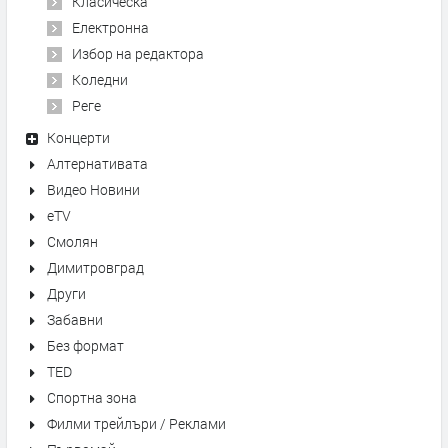
Класическа
Електронна
Избор на редактора
Коледни
Реге
Концерти
Алтернативата
Видео Новини
eTV
Смолян
Димитровград
Други
Забавни
Без формат
TED
Спортна зона
Филми трейлъри / Реклами