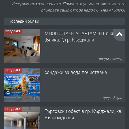
безгрижието в развалата. Помнете и усърдно, чисто метете
стълбата само отгоре надолу! - Иван Рилски
Последни обяви
ПРЕДЛАГА
сондажи за вода почистване
преди 5 дни
ПРЕДЛАГА
Tърговски обект в гр. Кърджали, кв.
Възрожденци
преди 5 месеца
ПРЕДЛАГА
търсим общ работник