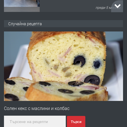
преди 6 месеца
ПРЕДЛАГА
Заведение /ресторант, бистро/ в с.
Случайна рецепта
Чакаларово, община Кирково
преди 7 месеца
ПРЕДЛАГА
Гараж под наем в супер център
Кърджали
преди 10 месеца
ПРЕДЛАГА
№3972 Парцел в регулация на брега
на язовир Студен кладенец 331м2 |
Солен кекс с маслини и колбас
село Гняздово.
Търси
преди 1 година