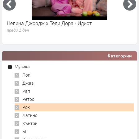
Young K - Shut The Door
A
преди 1 ден
п
Категории
Музика
Поп
Джаз
Рап
Ретро
Рок
Латино
Кънтри
БГ