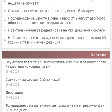
нещата се случват“
Откриха ловния сезон за прелетен дивеч в България
Последен ден за цените в лева и евро: От 9 август двойното
обозначаване вече не е задължително
Практичен начин за редактиране на PDF документи онлайн
Най-застрашени от западнонилска треска са хората над 60
години и тези с имунен дефицит
Блогове
Неуместен латентен антисемитизъм изскочи и от консервата
на местния консерватизъм
08.08.2026
Сценарий за филма “Сибир и ада”
08.08.2026
Деругация
07.08.2026
Толерирането на латентния антисемитизъм е тревожен факт
(и) у нас днес