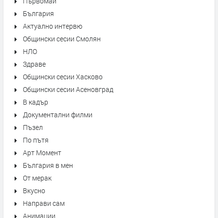
Първомай
България
Актуално интервю
Общински сесии Смолян
НЛО
Здраве
Общински сесии Хасково
Общински сесии Асеновград
В кадър
Документални филми
Пъзел
По пътя
Арт Момент
България в мен
От мерак
Вкусно
Направи сам
Анимации