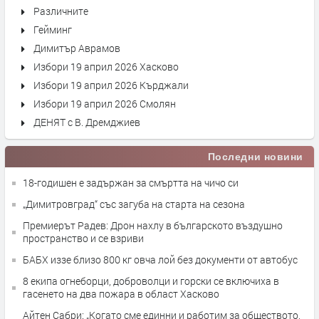
Различните
Гейминг
Димитър Аврамов
Избори 19 април 2026 Хасково
Избори 19 април 2026 Кърджали
Избори 19 април 2026 Смолян
ДЕНЯТ с В. Дремджиев
Последни новини
18-годишен е задържан за смъртта на чичо си
„Димитровград“ със загуба на старта на сезона
Премиерът Радев: Дрон нахлу в българското въздушно
пространство и се взриви
БАБХ иззе близо 800 кг овча лой без документи от автобус
8 екипа огнеборци, доброволци и горски се включиха в
гасенето на два пожара в област Хасково
Айтен Сабри: „Когато сме единни и работим за обществото,