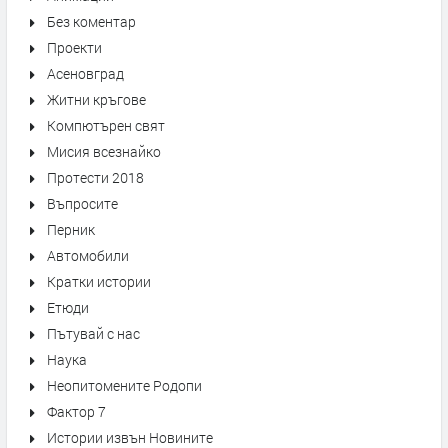
Без коментар
Проекти
Асеновград
Житни кръгове
Компютърен свят
Мисия всезнайко
Протести 2018
Въпросите
Перник
Автомобили
Кратки истории
Етюди
Пътувай с нас
Наука
Неопитомените Родопи
Фактор 7
Истории извън Новините