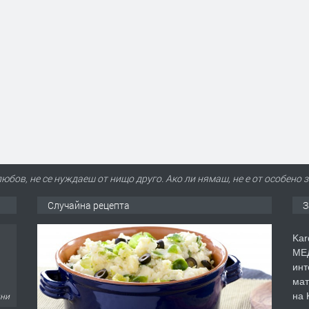
юбов, не се нуждаеш от нищо друго. Ако ли нямаш, не е от особено
Случайна рецепта
З
Kar
МЕД
инт
мат
на 
дни