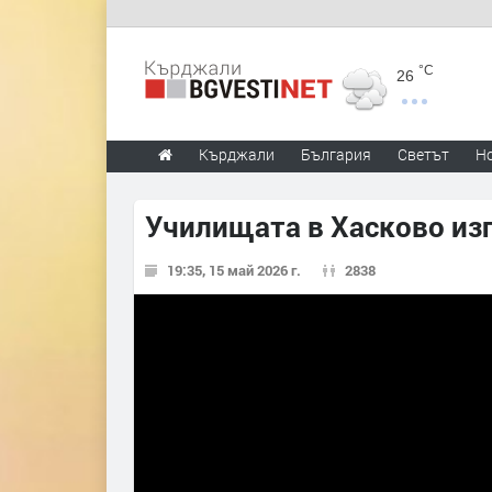
°C
26
Кърджали
България
Светът
Н
Училищата в Хасково из
19:35, 15 май 2026 г.
2838