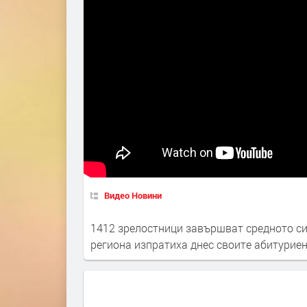
Видео Новини
1412 зрелостници завършват средното си
региона изпратиха днес своите абитуриен