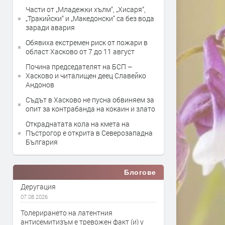
Части от „Младежки хълм“, „Хисаря“,
„Тракийски“ и „Македонски“ са без вода
заради авария
Обявиха екстремен риск от пожари в
област Хасково от 7 до 11 август
Почина председателят на БСП –
Хасково и читалищен деец Славейко
Андонов
Съдът в Хасково не пусна обвиняем за
опит за контрабанда на кокаин и злато
Откраднатата кола на кмета на
Пъстрогор е открита в Северозападна
България
Блогове
Деругация
07.08.2026
Толерирането на латентния
антисемитизъм е тревожен факт (и) у