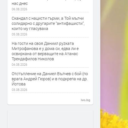
нас днес
06.08.2026
Скандал с нацисти гърми, а Той мълчи
солидарно с другарите “антифашисти”,
които му гласуваха
05.08.2026
На гости на своя Даниил руzката
Митрофанова е у дома си, едва ли е
освиркана от верващите на Атанас
Трендафилов Николов
04.08.2026
Отстъпление на Даниел Вълчев с бой (по
врага Андрей Гюров) и в подкрепа на др.
Йотова
03.08.2026
ivo.bg