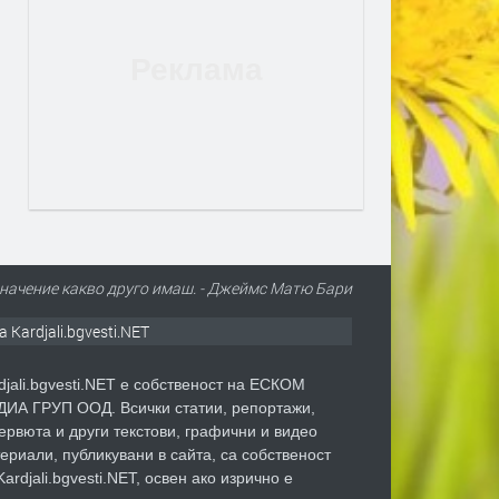
 значение какво друго имаш. - Джеймс Матю Бари
а Kardjali.bgvesti.NET
djali.bgvesti.NET е собственост на ЕСКОМ
ИА ГРУП ООД. Всички статии, репортажи,
ервюта и други текстови, графични и видео
ериали, публикувани в сайта, са собственост
Kardjali.bgvesti.NET, освен ако изрично е