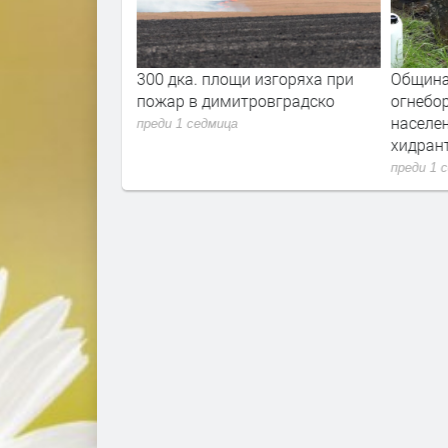
ъпват с 30% от
300 дка. площи изгоряха при
Община
пожар в димитровградско
огнебо
населе
преди 1 седмица
хидран
преди 1 