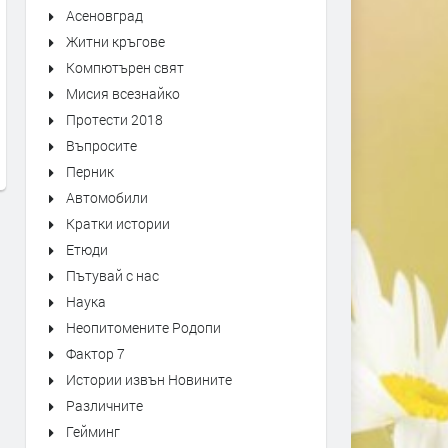
Асеновград
Житни кръгове
Компютърен свят
Оставиха в ареста тримата
Над 100 деца премериха 
Мисия всезнайко
мъже, обвинени в побой над
„Детска военна академия
Протести 2018
спасител. Роднините им
преди 1 седмица
окупираха съда
Въпросите
преди 1 седмица
Перник
Автомобили
Кратки истории
Етюди
Пътувай с нас
Наука
Неопитомените Родопи
Фактор 7
Истории извън Новините
Различните
Гейминг