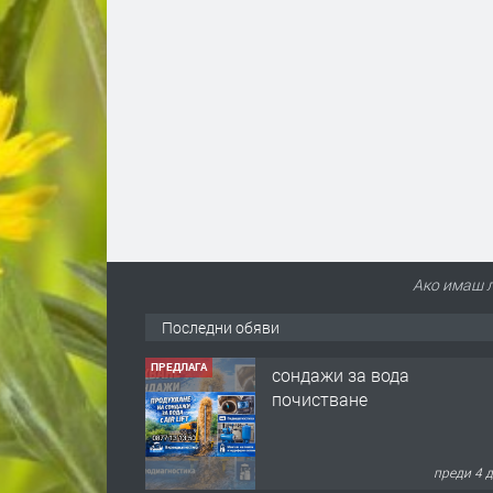
Ако имаш л
Последни обяви
ПРЕДЛАГА
сондажи за вода
почистване
преди 4 