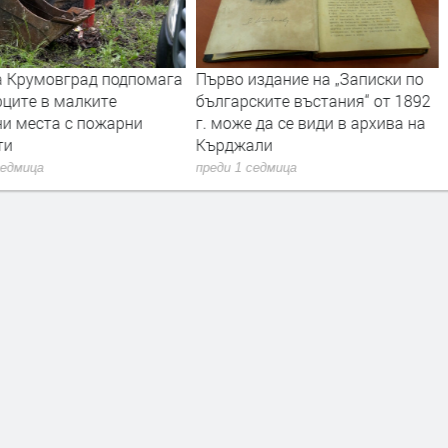
 Крумовград подпомага
Първо издание на „Записки по
рците в малките
българските въстания“ от 1892
ни места с пожарни
г. може да се види в архива на
ти
Кърджали
седмица
преди 1 седмица