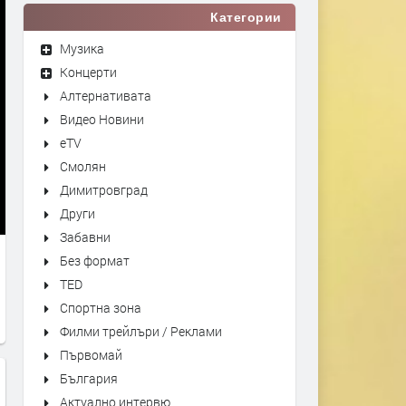
Категории
Музика
Концерти
Алтернативата
Видео Новини
eTV
Смолян
Димитровград
Други
Забавни
Без формат
TED
Спортна зона
Филми трейлъри / Реклами
Първомай
България
Актуално интервю