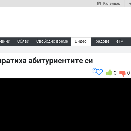
Календар
овини
Обяви
Свободно време
Видео
Градове
eTV
пратиха абитуриентите си
0
0
0