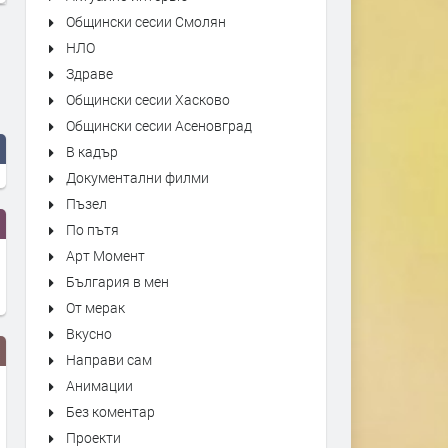
Общински сесии Смолян
НЛО
Здраве
Общински сесии Хасково
Общински сесии Асеновград
В кадър
Документални филми
Пъзел
По пътя
Арт Момент
България в мен
От мерак
Вкусно
Направи сам
Анимации
Без коментар
Проекти