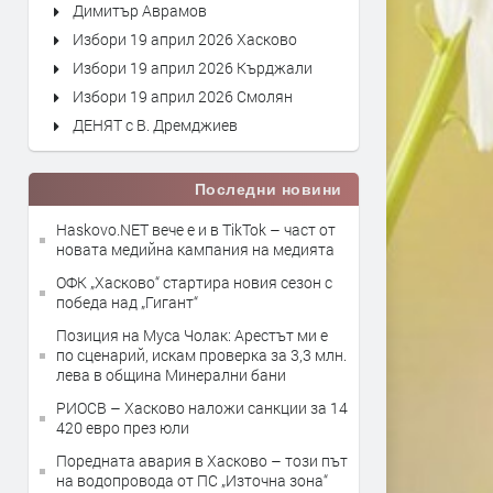
Димитър Аврамов
Избори 19 април 2026 Хасково
Избори 19 април 2026 Кърджали
Избори 19 април 2026 Смолян
ДЕНЯТ с В. Дремджиев
Последни новини
Haskovo.NET вече е и в TikTok – част от
новата медийна кампания на медията
ОФК „Хасково“ стартира новия сезон с
победа над „Гигант“
Позиция на Муса Чолак: Арестът ми е
по сценарий, искам проверка за 3,3 млн.
лева в община Минерални бани
РИОСВ – Хасково наложи санкции за 14
420 евро през юли
Поредната авария в Хасково – този път
на водопровода от ПС „Източна зона“