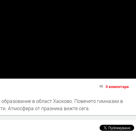
0 коментара
 образование в област Хасково. Повечето гимназии в
ти. Атмосфера от празника вижте сега.