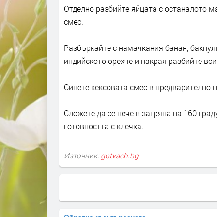
Отделно разбийте яйцата с останалото м
смес.
Разбъркайте с намачкания банан, бакпулв
индийското орехче и накрая разбийте вси
Сипете кексовата смес в предварително 
Сложете да се пече в загряна на 160 гра
готовността с клечка.
Източник:
gotvach.bg