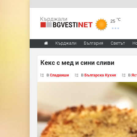
°C
25
Кърджали
България
Светът
Н
Кекс с мед и сини сливи
В
Сладкиши
В
Българска Кухня
В
Яс