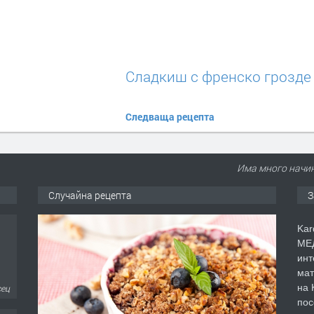
Сладкиш с френско грозде
Следваща рецепта
Има много начин
Случайна рецепта
З
Kar
МЕД
инт
мат
на 
дни
пос