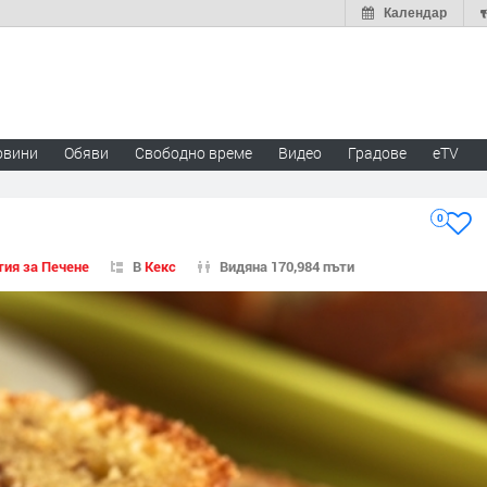
Календар
овини
Обяви
Свободно време
Видео
Градове
eTV
0
тия за Печене
В
Кекс
Видяна 170,984 пъти