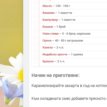
Масло
– 130 - 150 г
Ванилия
– 1 пакетче
Бакпулвер
– 1 пакетче
Банани
– 1 брой
Сини сливи
– 5 - 6 броя, нарязани
Орехи
– 40 - 50 г натрошени
Канела
– 2 ч.л.
Индийско орехче
– 1 щипка
Брашно
– 2 ч.ч.
Начин на приготвяне
Карамелизирайте захарта в съд на котлона
Към охладената смес добавете прясното м