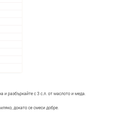
 и разбъркайте с 3 с.л. от маслото и меда.
ляко, докато се смеси добре.