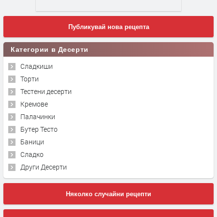
Публикувай нова рецепта
Категории в Десерти
Сладкиши
Торти
Тестени десерти
Кремове
Палачинки
Бутер Тесто
Баници
Сладко
Други Десерти
Няколко случайни рецепти