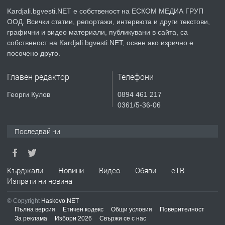
село Гняздово.
Kardjali.bgvesti.NET е собственост на ЕСКОМ МЕДИА ГРУП
ООД. Всички статии, репортажи, интервюта и други текстови,
преди 1 година
графични и видео материали, публикувани в сайта, са
собственост на Kardjali.bgvesti.NET, освен ако изрично е
ПРЕДЛАГА
Курс
посочено друго.
„Електротехник”/”Електромонтьор”
дистанционна или дневна форма на
Главен редактор
Телефони
обучение
преди 1 година
Георги Кулов
0894 461 217
0361/5-36-06
ПРЕДЛАГА
Курсове-
Пчеларство,Растениевъдство,Животно
Последвай ни
защита
преди 1 година
Кърджали
Новини
Видео
Обяви
еТВ
ПРЕДЛАГА
Изпрати ни новина
**Прекрасен имот за продажба в
Главатарци с уникална гледка към
© Copyright
Haskovo.NET
язовир Кърджали**
Пълна версия
Етичен кодекс
Общи условия
Поверителност
За реклама
Избори 2026
Свържи се с нас