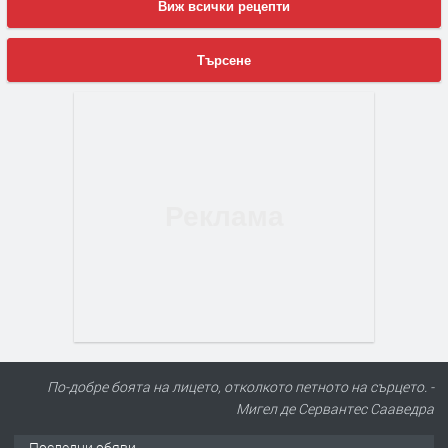
Виж всички рецепти
Търсене
По-добре боята на лицето, отколкото петното на сърцето. -
Мигел де Сервантес Сааведра
Последни обяви