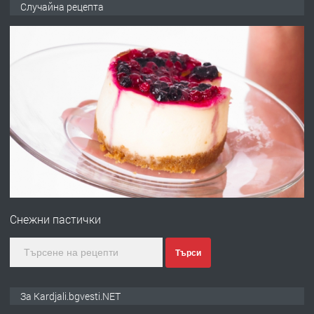
Случайна рецепта
преди 6 месеца
ПРЕДЛАГА
Заведение /ресторант, бистро/ в с.
Чакаларово, община Кирково
преди 7 месеца
ПРЕДЛАГА
Гараж под наем в супер център
Кърджали
Снежни пастички
преди 10 месеца
Търси
ПРЕДЛАГА
№3972 Парцел в регулация на брега
За Kardjali.bgvesti.NET
на язовир Студен кладенец 331м2 |