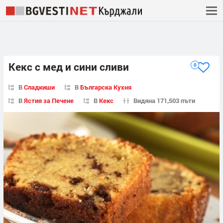
Кекс с мед и сини сливи
0
В
Сладкиши
В
Българска Кухня
В
Ястия за Печене
В
Кекс
Видяна 171,503 пъти