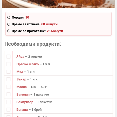
Порции:
10
Време за готвене:
60 минути
Време за приготвяне:
25 минути
Необходими продукти
Яйца
– 2 големи
Прясно мляко
– 1 ч.ч.
Мед
– 1 с.л.
Захар
– 1 ч.ч.
Масло
– 130 - 150 г
Ванилия
– 1 пакетче
Бакпулвер
– 1 пакетче
Банани
– 1 брой