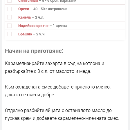
Сини сливи
– 5 - 6 броя, нарязани
Орехи
– 40 - 50 г натрошени
Канела
– 2 ч.л.
Индийско орехче
– 1 щипка
Брашно
– 2 ч.ч.
Начин на приготвяне
Карамелизирайте захарта в съд на котлона и
разбъркайте с 3 с.л. от маслото и меда.
Към охладената смес добавете прясното мляко,
докато се смеси добре.
Отделно разбийте яйцата с останалото масло до
пухкав крем и добавете карамелено-млечната смес.