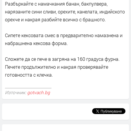
Разбъркайте с намачкания банан, бакпулвера,
нарязаните сини сливи, орехите, канелата, индийското
орехче и накрая разбийте всичко с брашното.
Сипете кексовата смес в предварително намазнена и
набрашнена кексова форма.
Сложете да се пече в загряна на 160 градуса фурна.
Печете продължително и накрая проверявайте
готовността с клечка.
Източник:
gotvach.bg