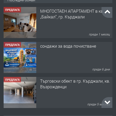
ПРЕДЛАГА
МНОГОСТАЕН АПАРТАМЕНТ в кв.
„Байкал“, гр. Кърджали
преди 1 месец
ПРЕДЛАГА
сондажи за вода почистване
преди 6 дни
ПРЕДЛАГА
Tърговски обект в гр. Кърджали, кв.
Възрожденци
преди 5 месеца
ПРЕДЛАГА
търсим общ работник