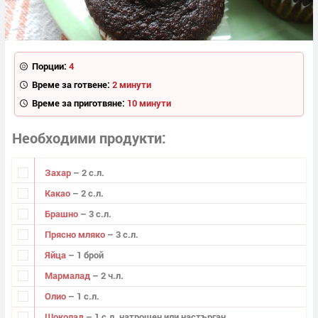
Порции:
4
Време за готвене:
2 минути
Време за приготвяне:
10 минути
Необходими продукти
Захар
– 2 с.л.
Какао
– 2 с.л.
Брашно
– 3 с.л.
Прясно мляко
– 3 с.л.
Яйца
– 1 брой
Мармалад
– 2 ч.л.
Олио
– 1 с.л.
Шоколад
– 1 с.л. натрошен или настърган