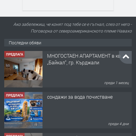
Ако забележиш, че конят под тебе се е гътнал, слез от него -
Поговорка от североамериканското племе Навахо
Последни обяви
ПРЕДЛАГА
МНОГОСТАЕН АПАРТАМЕНТ в кв.
„Байкал“, гр. Кърджали
преди 1 месец
ПРЕДЛАГА
сондажи за вода почистване
преди 4 дни