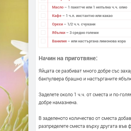
Масло
– 1 пакетче или 1 непълна ч.ч. олио
Кафе
– 1 ч.л. инстантно или какао
Орехи
– 1/2 ч.ч. счукани
Ябълки
– 3 средно големи
Ванилия
– или настъргана лимонова кора
Начин на приготвяне
Яйцата се разбиват много добре със заха
бакпулвера брашно и настърганите ябълк
Заделете около 1 ч.ч. от сместа и по-го
добре намазнена.
В заделеното количество от сместа добав
разпределете сместа върху другата във ф