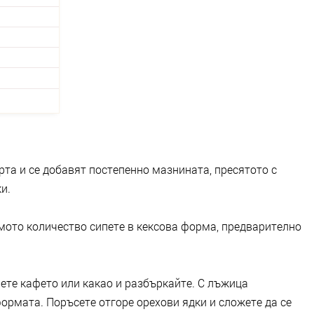
рта и се добавят постепенно мазнината, пресятото с
и.
лямото количество сипете в кексова форма, предварително
ете кафето или какао и разбъркайте. С лъжица
ормата. Поръсете отгоре орехови ядки и сложете да се