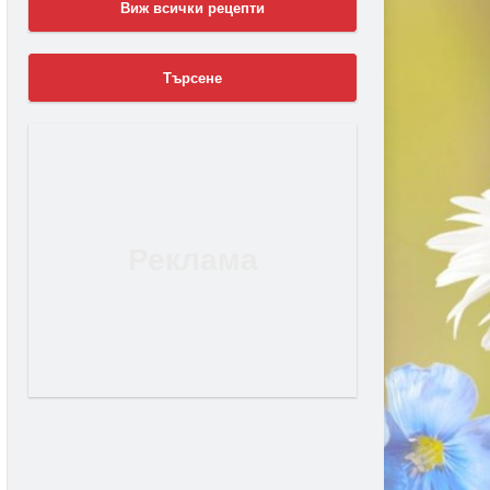
Виж всички рецепти
Търсене