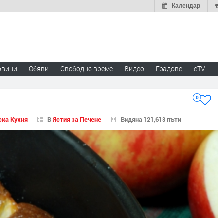
Календар
овини
Обяви
Свободно време
Видео
Градове
eTV
0
ска Кухня
В
Ястия за Печене
Видяна 121,613 пъти