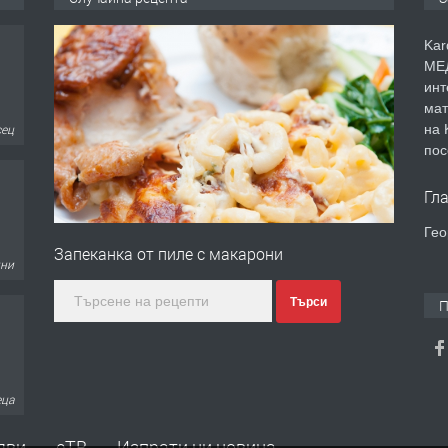
Kar
МЕД
инт
мат
на 
сец
пос
Гл
Гео
Запеканка от пиле с макарони
дни
Търси
П
еца
яви
еТВ
Изпрати ни новина