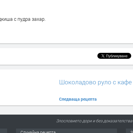
дкиша с пудра захар.
Шоколадово руло с кафе
Следваща рецепта
Злословието дори и без доказателства
Случайна рецепта
З