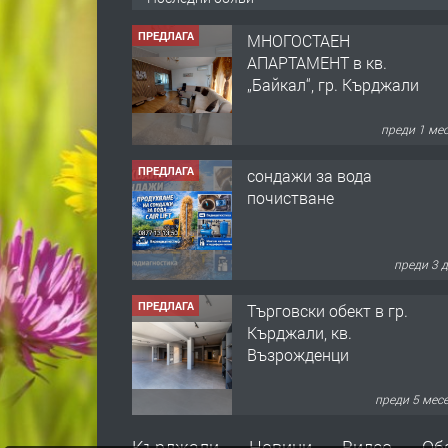
ПРЕДЛАГА
МНОГОСТАЕН
АПАРТАМЕНТ в кв.
„Байкал“, гр. Кърджали
преди 1 ме
ПРЕДЛАГА
сондажи за вода
почистване
преди 3 
ПРЕДЛАГА
Tърговски обект в гр.
Кърджали, кв.
Възрожденци
преди 5 мес
ПРЕДЛАГА
търсим общ работник
Кърджали
Новини
Видео
Об