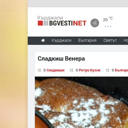
°C
20
Кърджали
България
Светът
Н
Сладкиш Венера
В
Сладкиши
В
Ретро Кухня
В
Българ