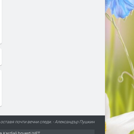
 оставя почти вечни следи. - Александър Пушкин
а Kardjali.bgvesti.NET