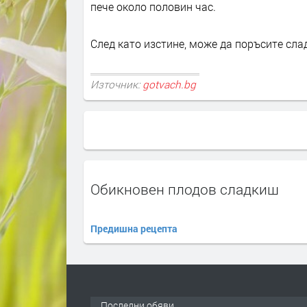
пече около половин час.
След като изстине, може да поръсите сла
Източник:
gotvach.bg
Обикновен плодов сладкиш
Предишна рецепта
Последни обяви