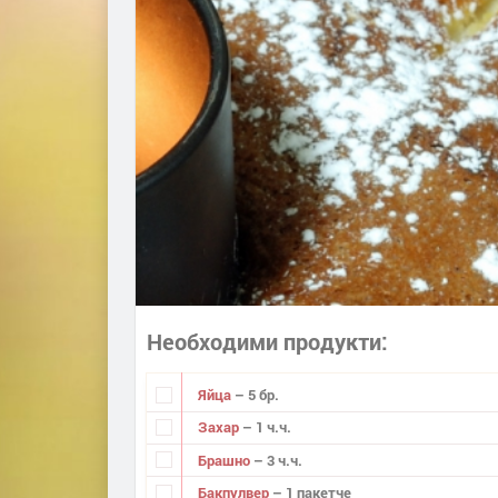
Необходими продукти
Яйца
– 5 бр.
Захар
– 1 ч.ч.
Брашно
– 3 ч.ч.
Бакпулвер
– 1 пакетче