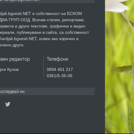
djali.bgvesti.NET е собственост на ЕСКОМ
ИА ГРУП ООД. Всички статии, репортажи,
ервюта и други текстови, графични и видео
ериали, публикувани в сайта, са собственост
Kardjali.bgvesti.NET, освен ако изрично е
очено друго.
авен редактор
Телефони
рги Кулов
0894 461 217
0361/5-36-06
оследвай ни