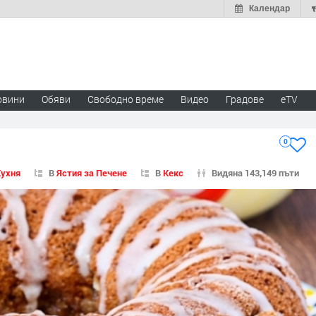
Календар
овини
Обяви
Свободно време
Видео
Градове
eTV
0
Кухня
В
Ястия за Печене
В
Кекс
Видяна 143,149 пъти