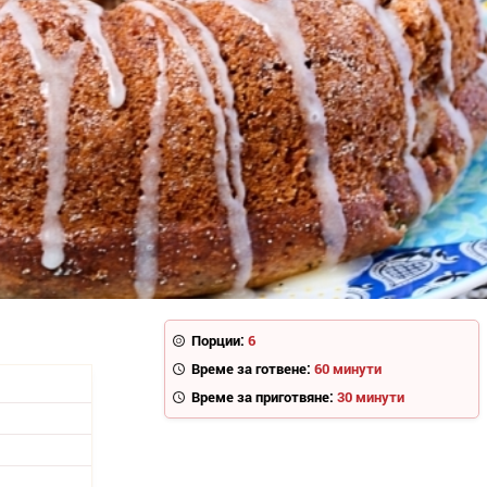
Порции:
6
Време за готвене:
60 минути
Време за приготвяне:
30 минути