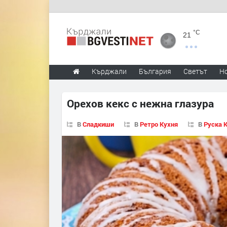
°C
21
Кърджали
България
Светът
Н
Орехов кекс с нежна глазура
В
Сладкиши
В
Ретро Кухня
В
Руска 