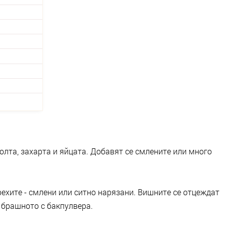
солта, захарта и яйцата. Добавят се смлените или много
орехите - смлени или ситно нарязани. Вишните се отцеждат
е брашното с бакпулвера.