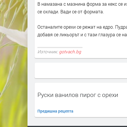
В намазана с мазнина форма за кекс се из
се охлади. Вади се от формата.
Останалите орехи се режат на едро. Пудр
добавя се ликьорът и с тази глазура се н
Източник:
gotvach.bg
Руски ванилов пирог с орехи
Предишна рецепта