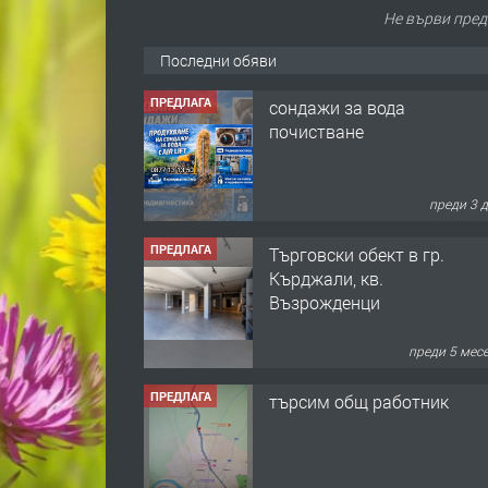
Не върви пред 
Последни обяви
ПРЕДЛАГА
сондажи за вода
почистване
преди 3 
ПРЕДЛАГА
Tърговски обект в гр.
Кърджали, кв.
Възрожденци
преди 5 мес
ПРЕДЛАГА
търсим общ работник