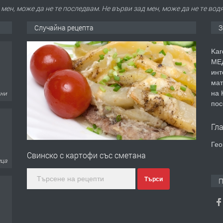
мен, може да не те последвам. Не върви зад мен, може да не те вод
Случайна рецепта
З
Kar
МЕД
инт
мат
на 
дни
пос
Гл
Гео
Свинско с картофи със сметана
еца
Търси
П