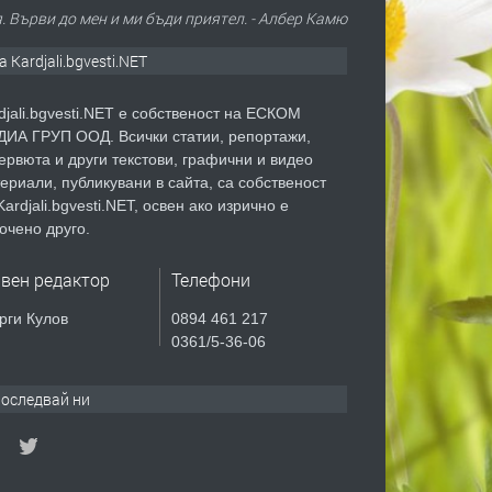
я. Върви до мен и ми бъди приятел. - Албер Камю
а Kardjali.bgvesti.NET
djali.bgvesti.NET е собственост на ЕСКОМ
ИА ГРУП ООД. Всички статии, репортажи,
ервюта и други текстови, графични и видео
ериали, публикувани в сайта, са собственост
Kardjali.bgvesti.NET, освен ако изрично е
очено друго.
авен редактор
Телефони
рги Кулов
0894 461 217
0361/5-36-06
оследвай ни