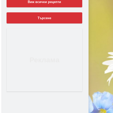
Виж всички рецепти
Търсене