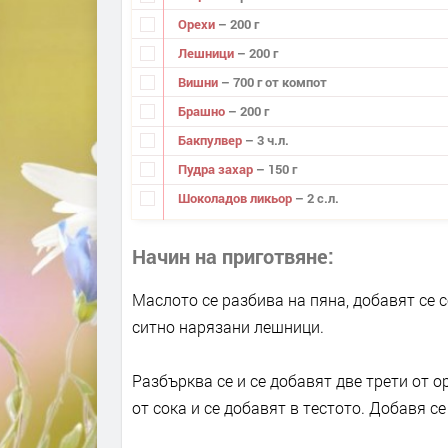
Орехи
– 200 г
Лешници
– 200 г
Вишни
– 700 г от компот
Брашно
– 200 г
Бакпулвер
– 3 ч.л.
Пудра захар
– 150 г
Шоколадов ликьор
– 2 с.л.
Начин на приготвяне
Маслото се разбива на пяна, добавят се 
ситно нарязани лешници.
Разбърква се и се добавят две трети от 
от сока и се добавят в тестото. Добавя с