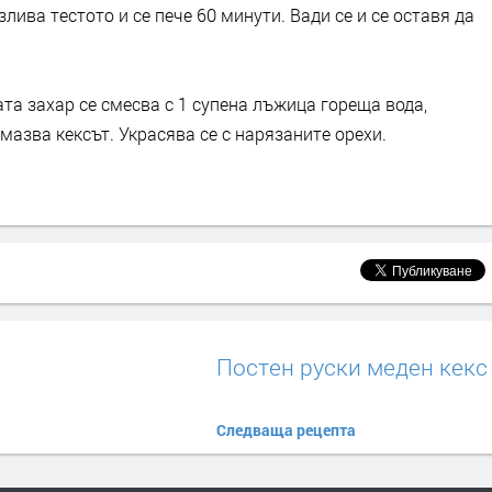
лива тестото и се пече 60 минути. Вади се и се оставя да
ата захар се смесва с 1 супена лъжица гореща вода,
амазва кексът. Украсява се с нарязаните орехи.
Постен руски меден кекс
Следваща рецепта