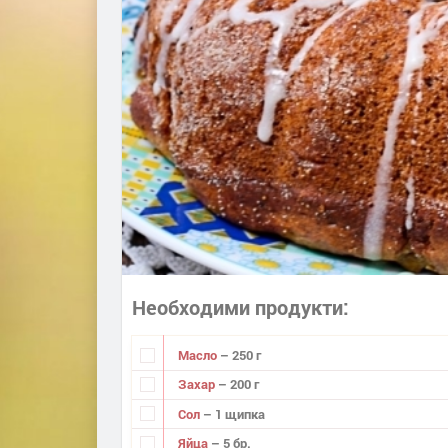
Необходими продукти
Масло
– 250 г
Захар
– 200 г
Сол
– 1 щипка
Яйца
– 5 бр.