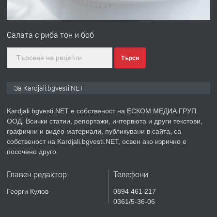
ПРЕДЛАГА
№3972 Парцел в регулация на брега
на язовир Студен кладенец 331м2 |
Салата с риба тон и боб
село Гняздово.
преди 1 година
Търси
ПРЕДЛАГА
Курс
За Kardjali.bgvesti.NET
„Електротехник”/”Електромонтьор”
дистанционна или дневна форма на
обучение
Kardjali.bgvesti.NET е собственост на ЕСКОМ МЕДИА ГРУП
ООД. Всички статии, репортажи, интервюта и други текстови,
преди 1 година
графични и видео материали, публикувани в сайта, са
собственост на Kardjali.bgvesti.NET, освен ако изрично е
ПРЕДЛАГА
Курсове-
посочено друго.
Пчеларство,Растениевъдство,Животно
защита
Главен редактор
Телефони
преди 1 година
Георги Кулов
0894 461 217
0361/5-36-06
ПРЕДЛАГА
**Прекрасен имот за продажба в