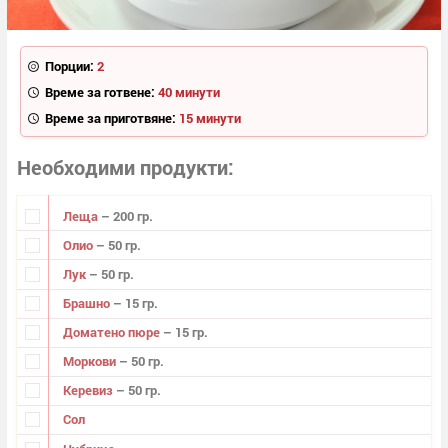
Порции:
2
Време за готвене:
40 минути
Време за приготвяне:
15 минути
Необходими продукти
Леща
– 200 гр.
Олио
– 50 гр.
Лук
– 50 гр.
Брашно
– 15 гр.
Доматено пюре
– 15 гр.
Моркови
– 50 гр.
Керевиз
– 50 гр.
Сол