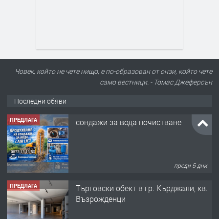
Човек, който не чете нищо, е по-образован от онзи, който чете
само вестници. - Томас Джеферсън
Последни обяви
ПРЕДЛАГА
сондажи за вода почистване
преди 5 дни
ПРЕДЛАГА
Tърговски обект в гр. Кърджали, кв.
Възрожденци