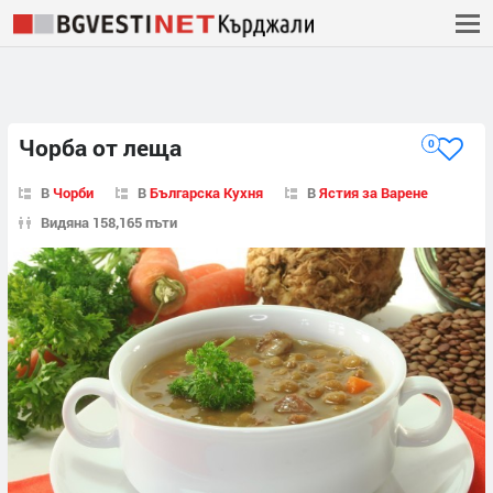
Чорба от леща
0
В
Чорби
В
Българска Кухня
В
Ястия за Варене
Видяна 158,165 пъти