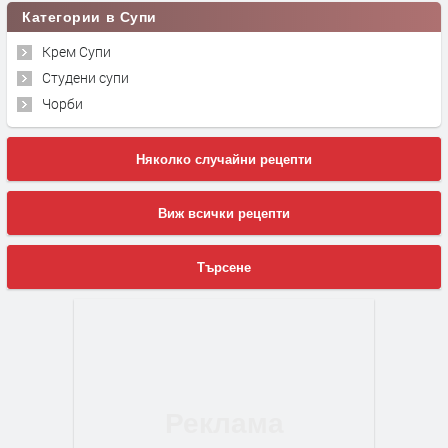
Категории в Супи
Крем Супи
Студени супи
Чорби
Няколко случайни рецепти
Виж всички рецепти
Търсене