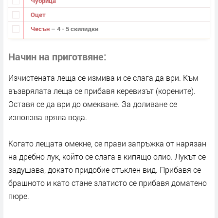
Чубрица
Оцет
Чесън
– 4 - 5 скилидки
Начин на приготвяне
Изчистената леща се измива и се слага да ври. Към
възврялата леща се прибавя керевизът (корените).
Оставя се да ври до омекване. За доливане се
използва вряла вода.
Когато лещата омекне, се прави запръжка от нарязан
на дребно лук, който се слага в кипящо олио. Лукът се
задушава, докато придобие стъклен вид. Прибавя се
брашното и като стане златисто се прибавя доматено
пюре.