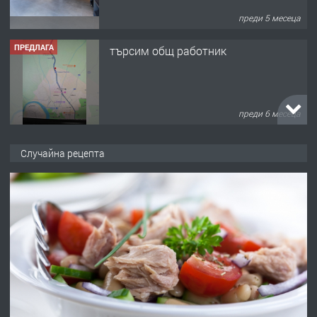
преди 5 месеца
ПРЕДЛАГА
търсим общ работник
преди 6 месеца
ПРЕДЛАГА
Заведение /ресторант, бистро/ в с.
Случайна рецепта
Чакаларово, община Кирково
преди 7 месеца
ПРЕДЛАГА
Гараж под наем в супер център
Кърджали
преди 10 месеца