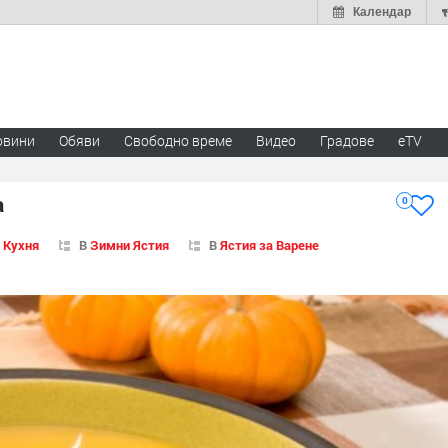
Календар
овини
Обяви
Свободно време
Видео
Градове
eTV
а
0
 Кухня
В
Зимни Ястия
В
Ястия за Варене