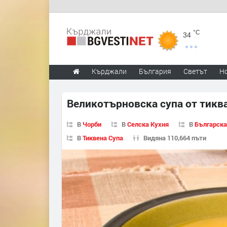
°C
34
Кърджали
България
Светът
Н
Великотърновска супа от тикв
В
Чорби
В
Селска Кухня
В
Българска
В
Тиквена Супа
Видяна 110,664 пъти