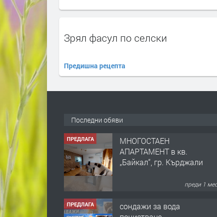
Зрял фасул по селски
Предишна рецепта
Последни обяви
ПРЕДЛАГА
сондажи за вода
почистване
преди 3 
ПРЕДЛАГА
Tърговски обект в гр.
Кърджали, кв.