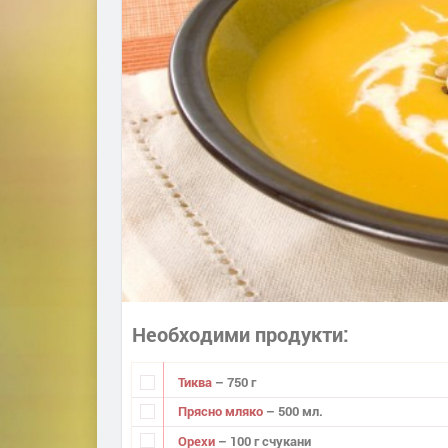
Необходими продукти
Тиква
– 750 г
Прясно мляко
– 500 мл.
Орехи
– 100 г счукани