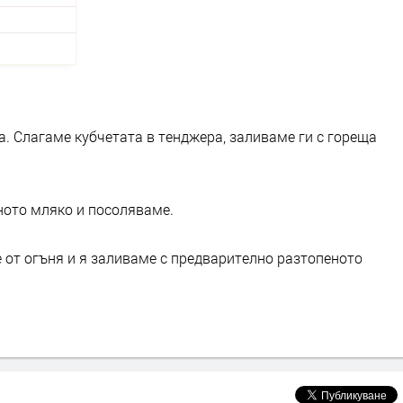
. Слагаме кубчетата в тенджера, заливаме ги с гореща
ното мляко и посоляваме.
е от огъня и я заливаме с предварително разтопеното