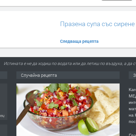
Празена супа със сирене
Следваща рецепта
Истината е не да ходиш по водата или да летиш по въздуха, а да 
Случайна рецепта
З
Kar
МЕД
инт
мат
на 
дни
пос
Гл