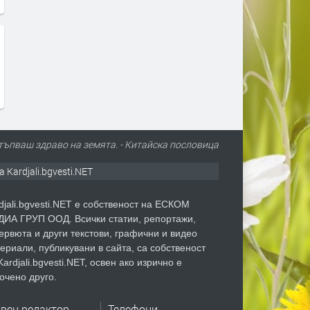
стъпваш здраво на земята. - Китайскa пословицa
а Kardjali.bgvesti.NET
djali.bgvesti.NET е собственост на ЕСКОМ
ИА ГРУП ООД. Всички статии, репортажи,
ервюта и други текстови, графични и видео
ериали, публикувани в сайта, са собственост
Kardjali.bgvesti.NET, освен ако изрично е
очено друго.
авен редактор
Телефони