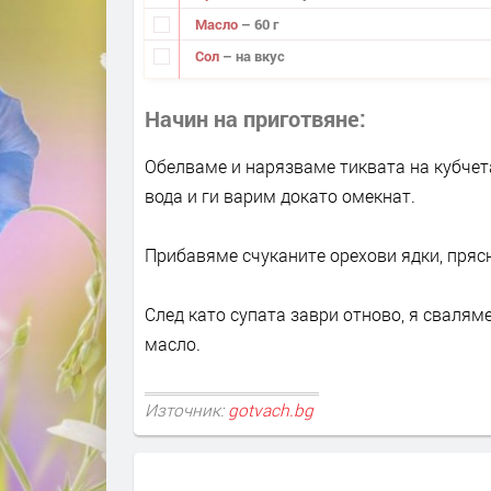
Масло
– 60 г
Сол
– на вкус
Начин на приготвяне
Обелваме и нарязваме тиквата на кубчета
вода и ги варим докато омекнат.
Прибавяме счуканите орехови ядки, пряс
След като супата заври отново, я свалям
масло.
Източник:
gotvach.bg