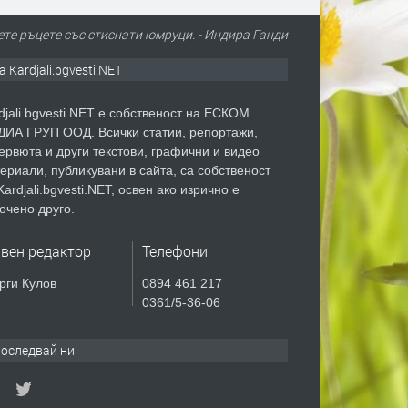
ете ръцете със стиснати юмруци. - Индира Ганди
а Kardjali.bgvesti.NET
djali.bgvesti.NET е собственост на ЕСКОМ
ИА ГРУП ООД. Всички статии, репортажи,
ервюта и други текстови, графични и видео
ериали, публикувани в сайта, са собственост
Kardjali.bgvesti.NET, освен ако изрично е
очено друго.
авен редактор
Телефони
рги Кулов
0894 461 217
0361/5-36-06
оследвай ни