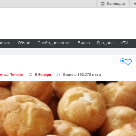
Календар
овини
Обяви
Свободно време
Видео
Градове
eTV
0
ия за Печене
В
Еклери
Видяна 153,278 пъти