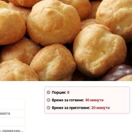
Порции:
8
Време за готвене:
40 минути
Време за приготвяне:
20 минути
тавата
, пармезан...