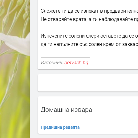
Сложете ги да се изпекат в предварителн
Не отваряйте врата, а ги наблюдавайте пр
Изпечените солени елери оставете да се 
да ги напълните със солен крем от заква
Източник:
gotvach.bg
Домашна извара
Предишна рецепта