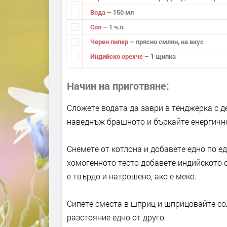
Вода
– 150 мл
Сол
– 1 ч.л.
Черен пипер
– прясно смлян, на вкус
Индийско орехче
– 1 щипка
Начин на приготвяне
Сложете водата да заври в тенджерка с д
наведнъж брашното и бъркайте енергично 
Снемете от котлона и добавете едно по е
хомогенното тесто добавете индийското о
е твърдо и натрошено, ако е меко.
Сипете сместа в шприц и шприцовайте сол
разстояние едно от друго.