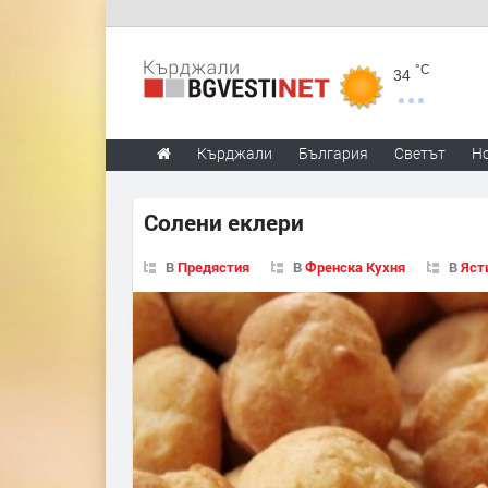
°C
34
Кърджали
България
Светът
Н
Солени еклери
В
Предястия
В
Френска Кухня
В
Яст