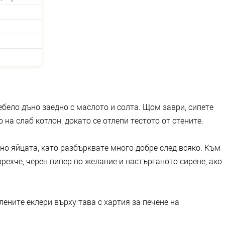
ебело дъно заедно с маслото и солта. Щом заври, сипете
на слаб котлон, докато се отлепи тестото от стените.
дно яйцата, като разбърквате много добре след всяко. Към
рехче, черен пипер по желание и настърганото сирене, ако
ените еклери върху тава с хартия за печене на