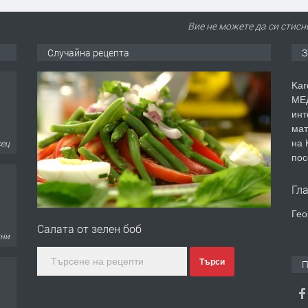
Вие не можете да си стисн
Случайна рецепта
З
Kar
МЕД
инт
мат
на 
сец
пос
Гл
Гео
Салата от зелен боб
дни
Търси
П