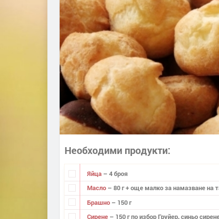
Необходими продукти
Яйца
– 4 броя
Масло
– 80 г + още малко за намазване на 
Брашно
– 150 г
Сирене
– 150 г по избор Груйер, синьо сирене