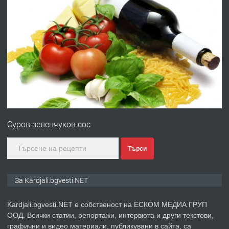
преди 6 месеца
ПРЕДЛАГА
Заведение /ресторант, бистро/ в с.
Чакаларово, община Кирково
преди 7 месеца
ПРЕДЛАГА
Гараж под наем в супер център
Кърджали
Суров зеленчуков сос
преди 10 месеца
Търси
ПРЕДЛАГА
№3972 Парцел в регулация на брега
За Kardjali.bgvesti.NET
на язовир Студен кладенец 331м2 |
село Гняздово.
Kardjali.bgvesti.NET е собственост на ЕСКОМ МЕДИА ГРУП
ООД. Всички статии, репортажи, интервюта и други текстови,
преди 1 година
графични и видео материали, публикувани в сайта, са