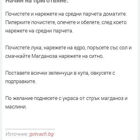
Почистете и нарежете на средни парчета доматите.
Пиперките почистете, опечете и обелете, след което
нарежете на средни парчета.
Почистете лука, нарежете на едро, поръсете със сол и
смачкайте Магданоза нарежете на ситно.
Поставете всички зеленчуци в купа, овкусете с
подправките.
По желание поднесете с украса от стрък магданоз и
маслини.
Източник:
gotvach.bg