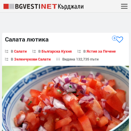
Салата лютика
0
В
Салати
В
Българска Кухня
В
Ястия за Печене
В
Зеленчукови Салати
Видяна 132,735 пъти