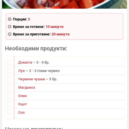
Порции:
2
Време за готвене:
10 минути
Време за приготвяне:
20 минути
Необходими продукти
Домати
– 3 - 4 бр.
Лук
– 2 - 3 глави червен
Червени чушки
– 5 бр.
Магданоз
Олио
Оцет
Сол
Начин на приготвяне