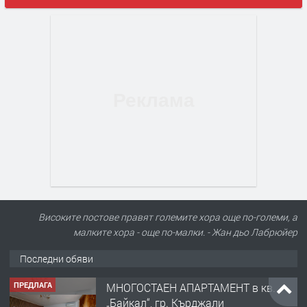
Високите постове правят големите хора още по-големи, а
малките хора - още по-малки. - Жан дьо Лабрюйер
Последни обяви
ПРЕДЛАГА
МНОГОСТАЕН АПАРТАМЕНТ в кв.
„Байкал“, гр. Кърджали