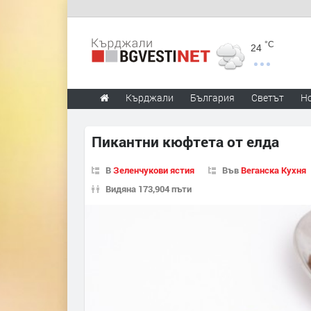
°C
24
Кърджали
България
Светът
Н
Пикантни кюфтета от елда
В
Зеленчукови ястия
Във
Веганска Кухня
Видяна 173,904 пъти