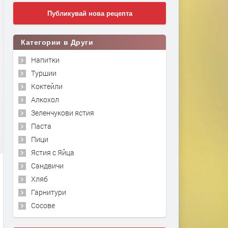
Публикувай нова рецепта
Категории в Други
Напитки
Туршии
Коктейли
Алкохол
Зеленчукови ястия
Паста
Пици
Ястия с Яйца
Сандвичи
Хляб
Гарнитури
Сосове