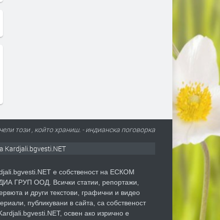
ели този , който храниш. - индианска поговорка
а Kardjali.bgvesti.NET
djali.bgvesti.NET е собственост на ЕСКОМ
ИА ГРУП ООД. Всички статии, репортажи,
ервюта и други текстови, графични и видео
ериали, публикувани в сайта, са собственост
Kardjali.bgvesti.NET, освен ако изрично е