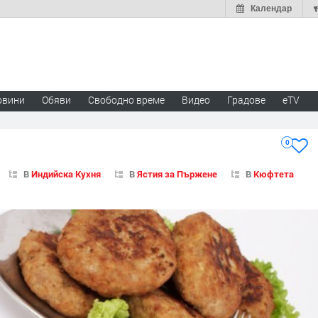
Календар
овини
Обяви
Свободно време
Видео
Градове
eTV
0
В
Индийска Кухня
В
Ястия за Пържене
В
Кюфтета