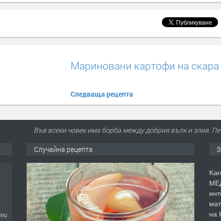
Мариновани картофи на скара
Следваща рецепта
Във всеки човек има борба между добрия вълк и злия. Печ
Случайна рецепта
З
Kar
МЕД
инт
мат
на 
сец