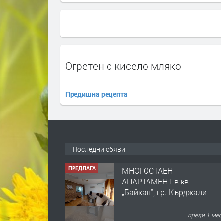
Oгретен с кисело мляко
Предишна рецепта
Последни обяви
ПРЕДЛАГА
МНОГОСТАЕН
АПАРТАМЕНТ в кв.
„Байкал“, гр. Кърджали
преди 1 ме