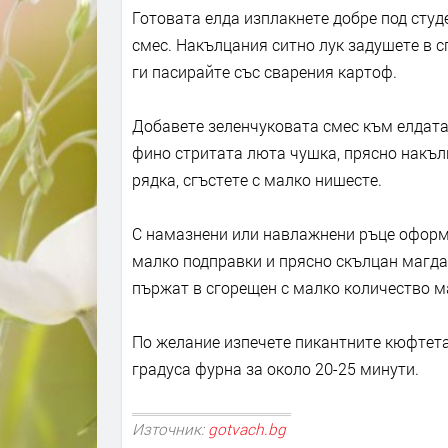
Готовата елда изплакнете добре под студе
смес. Накълцания ситно лук задушете в сг
ги пасирайте със сварения картоф.
Добавете зеленчуковата смес към елдата
фино стритата люта чушка, прясно накълц
рядка, сгъстете с малко нишесте.
С намазнени или навлажнени ръце оформ
малко подправки и прясно скълцан магдан
пържат в сгорещен с малко количество м
По желание изпечете пикантните кюфтета 
градуса фурна за около 20-25 минути.
Източник:
gotvach.bg