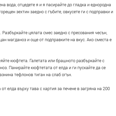
на вода, отцедете я и я пасирайте до гладка и еднородна
орещен зехтин заедно с гъбите, овкусете ги с подправки и
. Разбъркайте цялата смес заедно с пресования чесън,
ан магданоз и още от подправките на вкус. Ако сместа е
яйте кюфтета. Галетата или брашното разбъркайте с
оз. Панирайте кюфтетата от елда и ги пускайте да се
азнина тефлонов тиган на слаб огън.
от елда върху тава с хартия за печене в загряна на 200