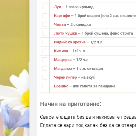
Лук
– 1 глава кромид
Картофи
– 1 брой сварен (или 2 с.л. нишесте
Чесън
– 2 скилидки
Люти чушки
– 1 брой сушена, фино стрита
Индийско орехче
– 1/2 ч.л.
Кимион
– 1/2 ч.л.
Мащерка
– 1/2 ч.л.
Магданоз
– 1 с.л. скълцан
Черен пипер
– на вкус
Брашно
– или галета за паниране
Начин на приготвяне
Сварете елдата без да я накисвате предва
Елдата се вари под капак, без да се отвар