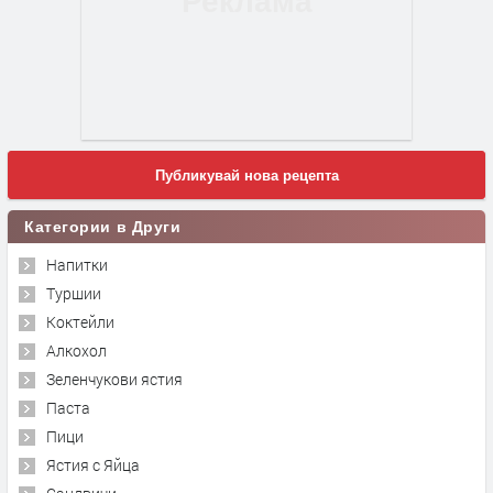
Публикувай нова рецепта
Категории в Други
Напитки
Туршии
Коктейли
Алкохол
Зеленчукови ястия
Паста
Пици
Ястия с Яйца