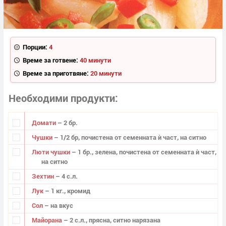
Порции:
4
Време за готвене:
40 минути
Време за приготвяне:
20 минути
Необходими продукти
Домати
– 2 бр.
Чушки
– 1/2 бр, почистена от семенната ѝ част, на ситно
Люти чушки
– 1 бр., зелена, почистена от семенната ѝ част,
на ситно
Зехтин
– 4 с.л.
Лук
– 1 кг., кромид
Сол
– на вкус
Майорана
– 2 с.л., прясна, ситно нарязана