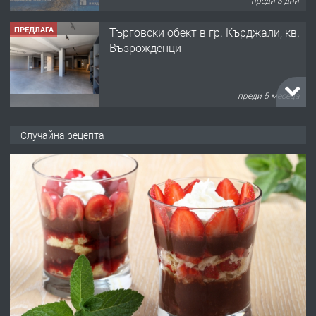
преди 3 дни
ПРЕДЛАГА
Tърговски обект в гр. Кърджали, кв.
Възрожденци
преди 5 месеца
ПРЕДЛАГА
търсим общ работник
Случайна рецепта
преди 6 месеца
ПРЕДЛАГА
Заведение /ресторант, бистро/ в с.
Чакаларово, община Кирково
преди 7 месеца
ПРЕДЛАГА