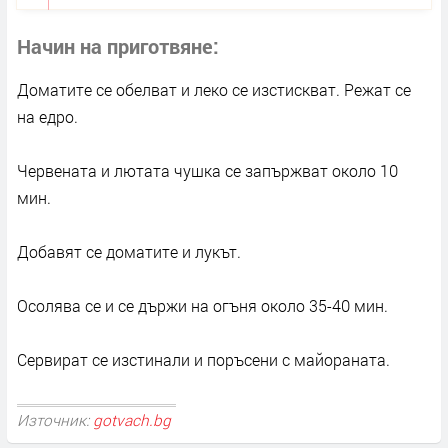
Начин на приготвяне
Доматите се обелват и леко се изстискват. Режат се
на едро.
Червената и лютата чушка се запържват около 10
мин.
Добавят се доматите и лукът.
Осолява се и се държи на огъня около 35-40 мин.
Сервират се изстинали и поръсени с майораната.
Източник:
gotvach.bg