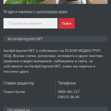
Гараж под наем в супер център
Кърджали
Ягоди и малини с шоколадов крем
преди 9 месеца
Търси
ПРЕДЛАГА
№3972 Парцел в регулация на брега
За Kardjali.bgvesti.NET
на язовир Студен кладенец 331м2 |
село Гняздово.
Kardjali.bgvesti.NET е собственост на ЕСКОМ МЕДИА ГРУП
ООД. Всички статии, репортажи, интервюта и други текстови,
преди 1 година
графични и видео материали, публикувани в сайта, са
собственост на Kardjali.bgvesti.NET, освен ако изрично е
ПРЕДЛАГА
Курс
посочено друго.
„Електротехник”/”Електромонтьор”
дистанционна или дневна форма на
Главен редактор
Телефони
обучение
преди 1 година
Георги Кулов
0894 461 217
0361/5-36-06
ПРЕДЛАГА
Курсове-
Пчеларство,Растениевъдство,Животно
Последвай ни