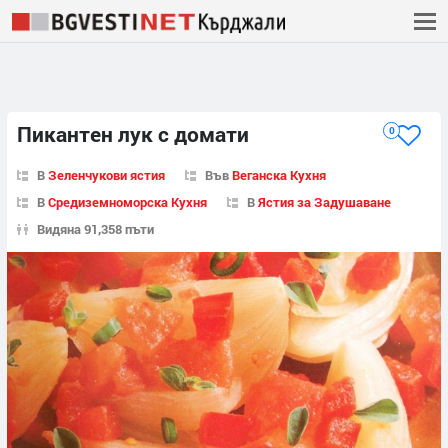
Пикантен лук с домати
0
В
Зеленчукови ястия
Във
Веганска Кухня
В
Средиземноморска Кухня
В
Ястия за Задушаване
Видяна 91,358 пъти