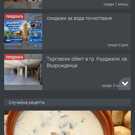
преди 1 месец
ПРЕДЛАГА
сондажи за вода почистване
преди 6 дни
ПРЕДЛАГА
Tърговски обект в гр. Кърджали, кв.
Възрожденци
преди 5 месеца
ПРЕДЛАГА
търсим общ работник
Случайна рецепта
преди 6 месеца