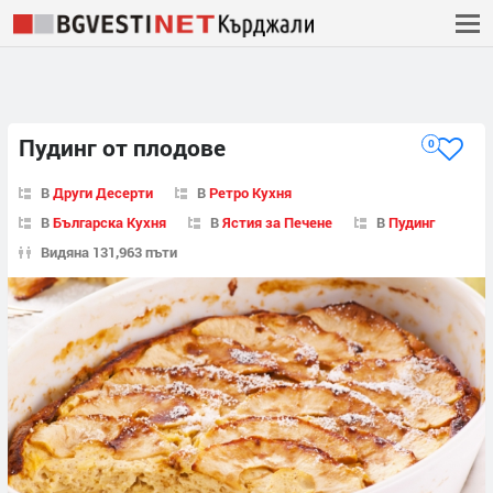
Пудинг от плодове
0
В
Други Десерти
В
Ретро Кухня
В
Българска Кухня
В
Ястия за Печене
В
Пудинг
Видяна 131,963 пъти