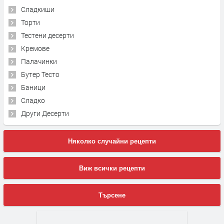
Сладкиши
Торти
Тестени десерти
Кремове
Палачинки
Бутер Тесто
Баници
Сладко
Други Десерти
Няколко случайни рецепти
Виж всички рецепти
Търсене