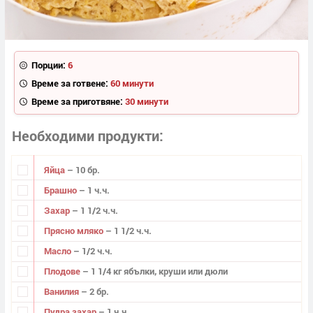
Порции:
6
Време за готвене:
60 минути
Време за приготвяне:
30 минути
Необходими продукти
Яйца
– 10 бр.
Брашно
– 1 ч.ч.
Захар
– 1 1/2 ч.ч.
Прясно мляко
– 1 1/2 ч.ч.
Масло
– 1/2 ч.ч.
Плодове
– 1 1/4 кг ябълки, круши или дюли
Ванилия
– 2 бр.
Пудра захар
– 1 ч.ч.