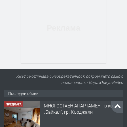
Умът се отличава с изобретателност, остроумието само с
находчивост. - Карл Юлиус Вебер
Последни обяви
ПРЕДЛАГА
МНОГОСТАЕН АПАРТАМЕНТ в кв.
„Байкал“, гр. Кърджали