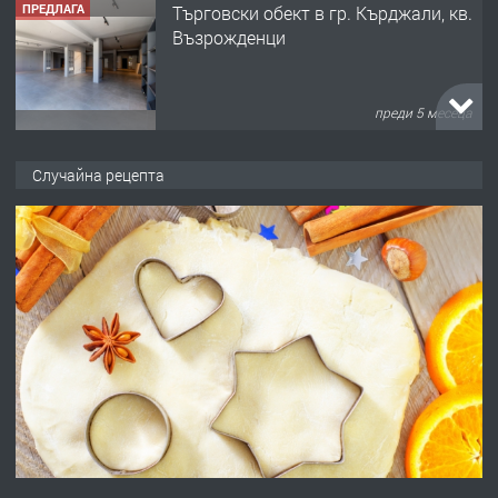
ПРЕДЛАГА
Tърговски обект в гр. Кърджали, кв.
Възрожденци
преди 5 месеца
ПРЕДЛАГА
търсим общ работник
Случайна рецепта
преди 6 месеца
ПРЕДЛАГА
Заведение /ресторант, бистро/ в с.
Чакаларово, община Кирково
преди 7 месеца
ПРЕДЛАГА
Гараж под наем в супер център
Кърджали