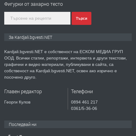
Фигурки от захарно тесто
преди 10 месеца
Търси
ПРЕДЛАГА
№3972 Парцел в регулация на брега
За Kardjali.bgvesti.NET
на язовир Студен кладенец 331м2 |
село Гняздово.
Kardjali.bgvesti.NET е собственост на ЕСКОМ МЕДИА ГРУП
ООД. Всички статии, репортажи, интервюта и други текстови,
преди 1 година
графични и видео материали, публикувани в сайта, са
собственост на Kardjali.bgvesti.NET, освен ако изрично е
ПРЕДЛАГА
Курс
посочено друго.
„Електротехник”/”Електромонтьор”
дистанционна или дневна форма на
Главен редактор
Телефони
обучение
преди 1 година
Георги Кулов
0894 461 217
0361/5-36-06
ПРЕДЛАГА
Курсове-
Пчеларство,Растениевъдство,Животно
Последвай ни
защита