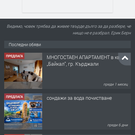
Видимо, човек трябва да живее твърде дълго за да разбере, че
нищо не е разбрал. Ерик Берн
Последни обяви
ПРЕДЛАГА
МНОГОСТАЕН АПАРТАМЕНТ в кв.
„Байкал“, гр. Кърджали
преди 1 месец
ПРЕДЛАГА
сондажи за вода почистване
преди 6 дни