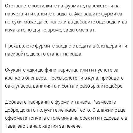
Отстранете костилките на фурмите, нарежете ги на
парчета и ги залейте с водата. Ако вашите фурми са
по-сухи, може да се наложи да добавите още вода и да
изчакате по-дълго време, за да омекнат.
Прехвърлете фурмите заедно с водата в блендера и ги
пасирайте, докато станат на каша.
Счукайте ядки до фини парченца или ги пуснете за
кратко в блендера. Прехвърлете ги в купа, прибавете
бакпулвера, ванилията и солта и разбъркайте добре.
Добавете пасираните фурми и танаха. Размесете
добре, докато получите лепкаво тесто. С влажни ръце
офермете топчета с големина на орех и ги подредете в
тава, застлана с хартия за печене.