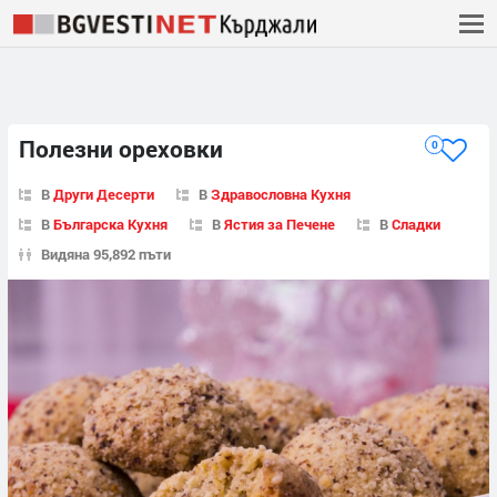
Полезни ореховки
0
В
Други Десерти
В
Здравословна Кухня
В
Българска Кухня
В
Ястия за Печене
В
Сладки
Видяна 95,892 пъти