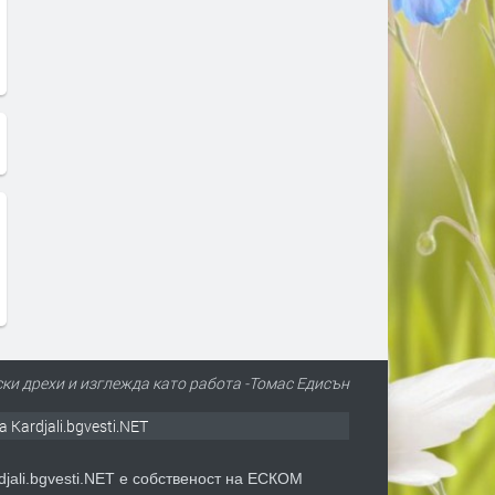
ски дрехи и изглежда като работа -Томас Едисън
а Kardjali.bgvesti.NET
djali.bgvesti.NET е собственост на ЕСКОМ