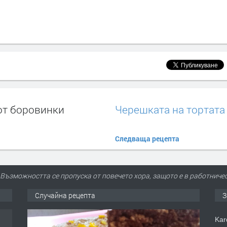
 от боровинки
Черешката на тортата
Следваща рецепта
Възможността се пропуска от повечето хора, защото е в работниче
Случайна рецепта
З
Kar