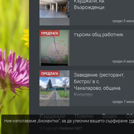
Кърджали, кв.
Възрожденци
преди 5 мес
ПРЕДЛАГА
търсим общ работник
преди 6 мес
ПРЕДЛАГА
Заведение /ресторант,
бистро/ в с.
Чакаларово, община
Кирково
преди 7 мес
ПРЕДЛАГА
Гараж под наем в
Кърджали
Новини
Видео
Об
Ние използваме „бисквитки“, за да улесним вашето сърфиране.
На
супер център
Кърджали
© Copyright
Haskovo.NET