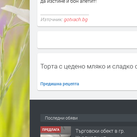
да изстине и бон апетит!
Източник:
gotvach.bg
Торта с цедено мляко и сладко
Предишна рецепта
Последни обяви
ПРЕДЛАГА
Tърговски обект в гр.