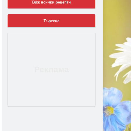
Виж всички рецепти
Търсене