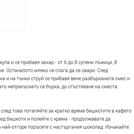
упа и се прибавя захар - от 6 до 8 супени лъжици, 8
е. Останалото мляко се слага да се свари. След
на и на тънки струй се прибавя вече разбърканата смес и
ато непрекъснато се бърка, до сгъстяване на сместа.
, след това потапяйте за кратко време бишкотите в кафето
 ред бишкоти и полейте с крема - продължавате да
а най-отгоре поръсете с настъргания шоколад. Изчакайте