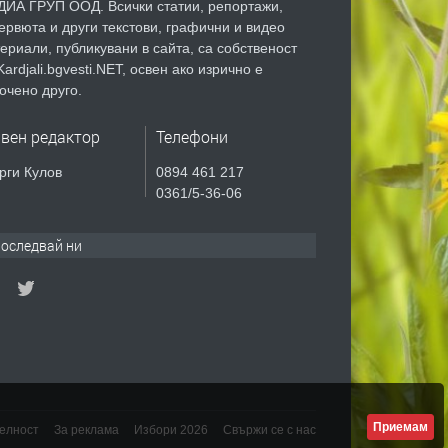
ИА ГРУП ООД. Всички статии, репортажи,
ервюта и други текстови, графични и видео
ериали, публикувани в сайта, са собственост
Kardjali.bgvesti.NET, освен ако изрично е
очено друго.
авен редактор
Телефони
рги Кулов
0894 461 217
0361/5-36-06
оследвай ни
Приемам
елност
За реклама
Избори 2026
Свържи се с нас