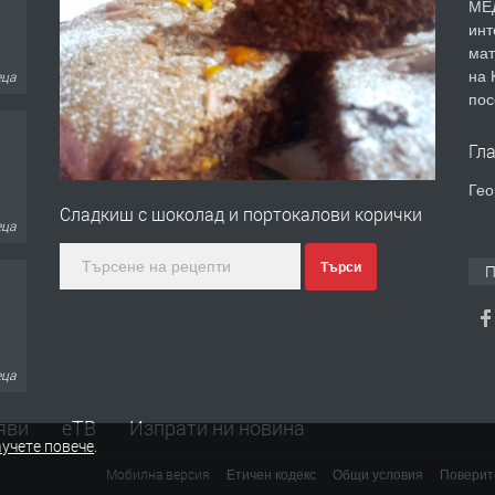
МЕД
инт
мат
на 
еца
пос
Гл
Гео
Сладкиш с шоколад и портокалови корички
еца
Търси
П
еца
яви
еТВ
Изпрати ни новина
учете повече
.
Мобилна версия
Етичен кодекс
Общи условия
Поверит