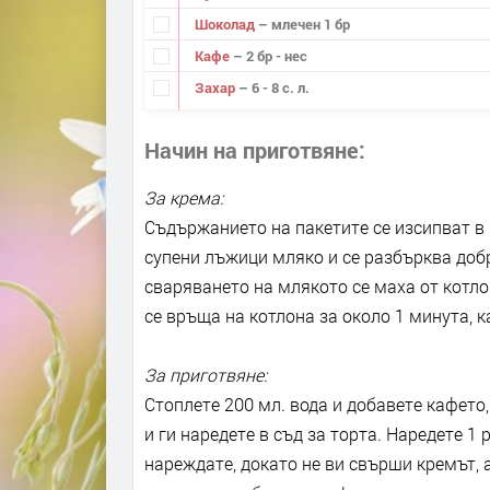
Шоколад
– млечен 1 бр
Кафе
– 2 бр - нес
Захар
– 6 - 8 с. л.
Начин на приготвяне
За крема:
Съдържанието на пакетите се изсипват в к
супени лъжици мляко и се разбърква добр
сваряването на млякото се маха от котло
се връща на котлона за около 1 минута, к
За приготвяне:
Стоплете 200 мл. вода и добавете кафето
и ги наредете в съд за торта. Наредете 1
нареждате, докато не ви свърши кремът, 