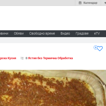
Календар
овини
Обяви
Свободно време
Видео
Градове
eTV
0
рска Кухня
В
Ястия без Термична Обработка