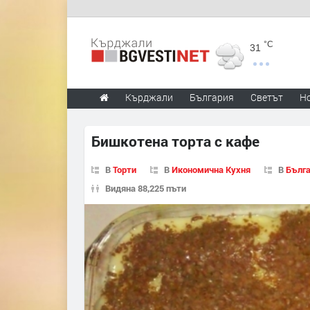
°C
31
Кърджали
България
Светът
Н
Бишкотена торта с кафе
В
Торти
В
Икономична Кухня
В
Бълга
Видяна 88,225 пъти