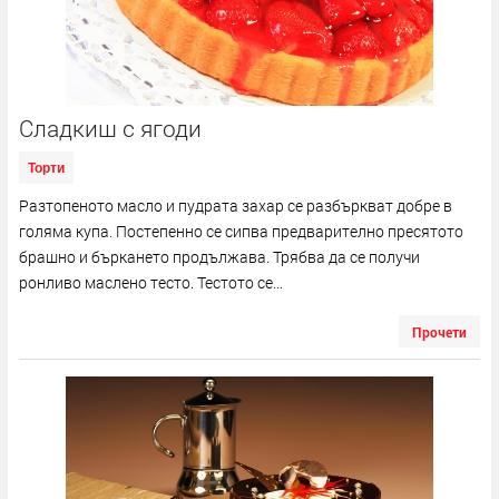
Сладкиш с ягоди
Торти
Разтопеното масло и пудрата захар се разбъркват добре в
голяма купа. Постепенно се сипва предварително пресятото
брашно и бъркането продължава. Трябва да се получи
ронливо маслено тесто. Тестото се...
Прочети