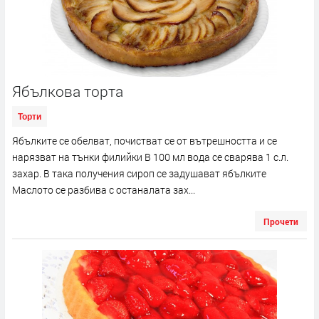
Ябълкова торта
Торти
Ябълките се обелват, почистват се от вътрешността и се
нарязват на тънки филийки В 100 мл вода се сварява 1 с.л.
захар. В така получения сироп се задушават ябълките
Маслото се разбива с останалата зах...
Прочети