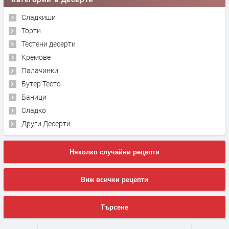
Сладкиши
Торти
Тестени десерти
Кремове
Палачинки
Бутер Тесто
Баници
Сладко
Други Десерти
Няколко случайни рецепти
Виж всички рецепти
Търсене