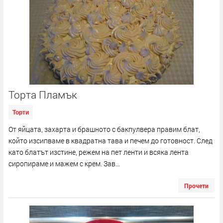
Торта Пламък
Торти
От яйцата, захарта и брашното с бакпулвера правим блат,
който изсипваме в квадратна тава и печем до готовност. След
като блатът изстине, режем на пет ленти и всяка лента
сиропираме и мажем с крем. Зав...
Прочети