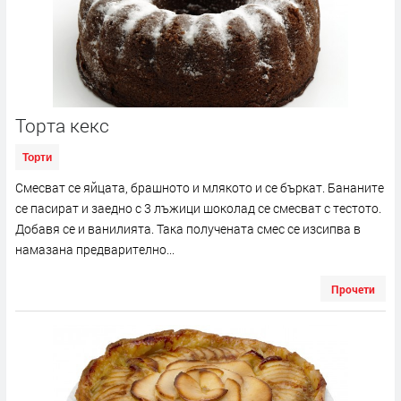
Торта кекс
Торти
Смесват се яйцата, брашното и млякото и се бъркат. Бананите
се пасират и заедно с 3 лъжици шоколад се смесват с тестото.
Добавя се и ванилията. Така получената смес се изсипва в
намазана предварително...
Прочети