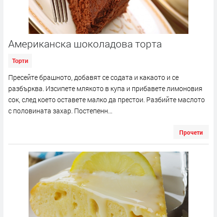
Американска шоколадова торта
Торти
Пресейте брашното, добавят се содата и какаото и се
разбърква. Изсипете млякото в купа и прибавете лимоновия
сок, след което оставете малко да престои. Разбийте маслото
с половината захар. Постепенн...
Прочети