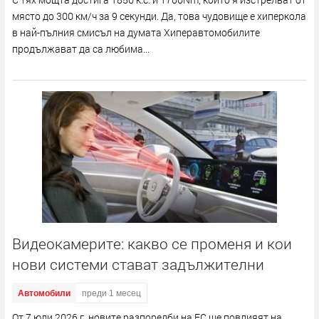
място до 300 км/ч за 9 секунди. Да, това чудовище е хиперкола
в най-пълния смисъл на думата Хиперавтомобилите
продължават да са любима...
Видеокамерите: какво се променя и кои
нови системи стават задължителни
Автомобили
преди 1 месец
От 7 юли 2026 г. новите разпоредби на ЕС ще повлияят на