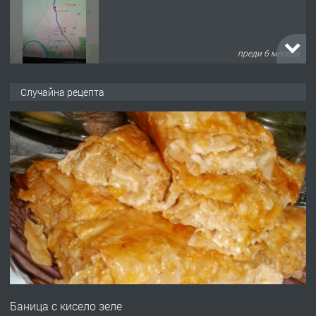
преди 6 месеца
ПРЕДЛАГА
Заведение /ресторант, бистро/ в с.
Случайна рецепта
Чакаларово, община Кирково
преди 7 месеца
ПРЕДЛАГА
Гараж под наем в супер център
Кърджали
преди 9 месеца
ПРЕДЛАГА
№3972 Парцел в регулация на брега
на язовир Студен кладенец 331м2 |
Баница с кисело зеле
село Гняздово.