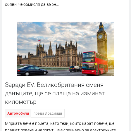
обяви, че обмисля да върн...
Заради EV: Великобритания сменя
данъците, ще се плаща на изминат
километър
Автомобили
преди 3 седмици
Мярката вече е приета, като тези, които карат повече, ще
плащат повече и налогът ще е специално за електричките,