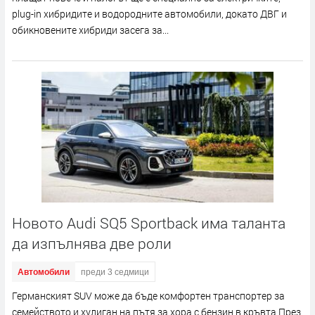
plug-in хибридите и водородните автомобили, докато ДВГ и
обикновените хибриди засега за...
Новото Audi SQ5 Sportback има таланта
да изпълнява две роли
Автомобили
преди 3 седмици
Германският SUV може да бъде комфортен транспортер за
семейството и хулиган на пътя за хора с бензин в кръвта През