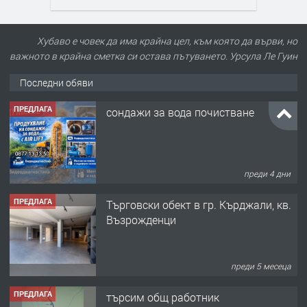
Хубаво е човек да има крайна цел, към която да върви, но
важното в крайна сметка си остава пътуването. Урсула Ле Гуин
Последни обяви
ПРЕДЛАГА
сондажи за вода почистване
преди 4 дни
ПРЕДЛАГА
Tърговски обект в гр. Кърджали, кв.
Възрожденци
преди 5 месеца
ПРЕДЛАГА
търсим общ работник