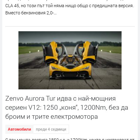
CLA 45, но този път той няма нищо общо с предишната версия.
Вместо бензиновия 2,0-...
Zenvo Aurora Tur идва с най-мощния
сериен V12: 1250 „коня“, 1200Nm, без да
броим и трите електромотора
Автомобили
преди 4 седмици
С тях мощта достига 1850 к.с. и 1700Nm, които я изстрелват от