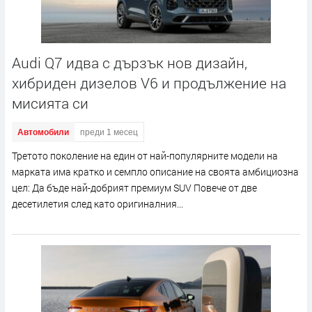
Audi Q7 идва с дързък нов дизайн,
хибриден дизелов V6 и продължение на
мисията си
Автомобили
преди 1 месец
Третото поколение на един от най-популярните модели на
марката има кратко и семпло описание на своята амбициозна
цел: Да бъде най-добрият премиум SUV Повече от две
десетилетия след като оригиналния...