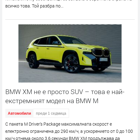
всичко това. Той разбра по...
BMW XM не е просто SUV – това е най-
екстремният модел на BMW M
Автомобили
преди 1 седмица
С пакета M Driver's Package максималната скорост е
електронно ограничена до 290 км/ч, а ускорението от 0 до 100
км/ч отнема около 3,6 секунди BMW XM продължава да