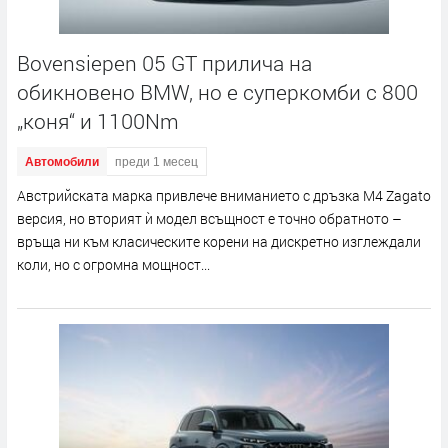
Bovensiepen 05 GT прилича на
обикновено BMW, но е суперкомби с 800
„коня“ и 1100Nm
Автомобили
преди 1 месец
Австрийската марка привлече вниманието с дръзка M4 Zagato
версия, но вторият ѝ модел всъщност е точно обратното –
връща ни към класическите корени на дискретно изглеждали
коли, но с огромна мощност...