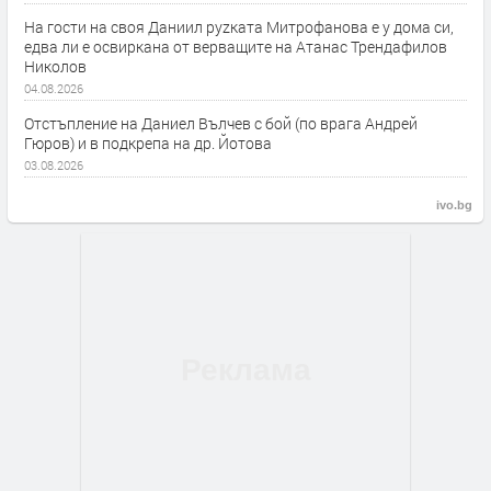
На гости на своя Даниил руzката Митрофанова е у дома си,
едва ли е освиркана от верващите на Атанас Трендафилов
Николов
04.08.2026
Отстъпление на Даниел Вълчев с бой (по врага Андрей
Гюров) и в подкрепа на др. Йотова
03.08.2026
ivo.bg