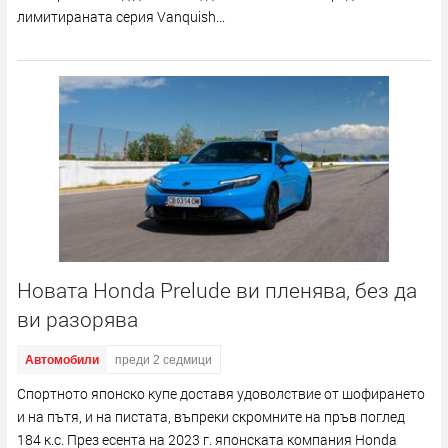
лимитираната серия Vanquish...
Новата Honda Prelude ви пленява, без да
ви разорява
Автомобили
преди 2 седмици
Спортното японско купе доставя удоволствие от шофирането
и на пътя, и на пистата, въпреки скромните на пръв поглед
184 к.с. През есента на 2023 г. японската компания Honda