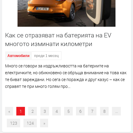
Как се отразяват на батерията на EV
многото изминати километри
Автомобили
преди 1 месец
Много се говори за издръжливостта на батериите на
електричките, но обикновено се обръща внимание на това как
те биват зареждани. Но сега се поражда и друг казус – как се
справят те при много голям про...
«
1
2
3
4
5
6
7
8
...
123
124
»