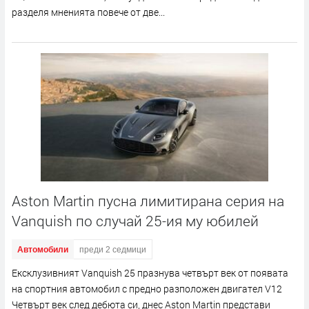
разделя мненията повече от две...
Aston Martin пусна лимитирана серия на
Vanquish по случай 25-ия му юбилей
Автомобили
преди 2 седмици
Ексклузивният Vanquish 25 празнува четвърт век от появата
на спортния автомобил с предно разположен двигател V12
Четвърт век след дебюта си, днес Aston Martin представи