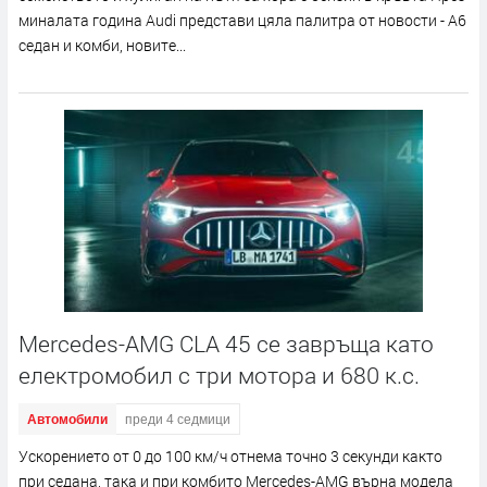
миналата година Audi представи цяла палитра от новости - A6
седан и комби, новите...
Mercedes-AMG CLA 45 се завръща като
електромобил с три мотора и 680 к.с.
Автомобили
преди 4 седмици
Ускорението от 0 до 100 км/ч отнема точно 3 секунди както
при седана, така и при комбито Mercedes-AMG върна модела