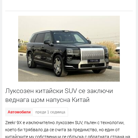
Луксозен китайски SUV се заключи
веднага щом напусна Китай
Автомобили
преди 1 седмица
Zeekr 9X е изключително луксозен SUV, пълен с технологии,
което би трябвало да се счита за предимство, но един от
китайските му собственици се сблъска с обратната страна на