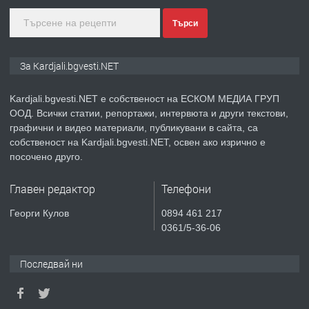
преди 1 година
Търси
ПРЕДЛАГА
Курс
За Kardjali.bgvesti.NET
„Електротехник”/”Електромонтьор”
дистанционна или дневна форма на
обучение
Kardjali.bgvesti.NET е собственост на ЕСКОМ МЕДИА ГРУП
ООД. Всички статии, репортажи, интервюта и други текстови,
преди 1 година
графични и видео материали, публикувани в сайта, са
собственост на Kardjali.bgvesti.NET, освен ако изрично е
ПРЕДЛАГА
Курсове-
посочено друго.
Пчеларство,Растениевъдство,Животно
защита
Главен редактор
Телефони
преди 1 година
Георги Кулов
0894 461 217
0361/5-36-06
ПРЕДЛАГА
**Прекрасен имот за продажба в
Главатарци с уникална гледка към
Последвай ни
язовир Кърджали**
преди 2 години