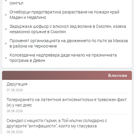
сингъл
Огнеборци предотвратиха разрастване на пожари край
Мадан и Неделино
Задържаха шофьор с алкохол зад волана в Смолян, иззеха
незаконно оръжие в Смилян
Променят организацията на движението по пътя за Маказа
в района на Черноочене
Колоездачна надпревара даде начало на празничната
програма в Девин
Блогове
Деругация
07.08.2026
Толерирането на латентния антисемитизъм е тревожен факт
(и) у нас днес
06.08.2026
Скандал с нацисти гърми, а Той мълчи солидарно с
другарите “антифашисти”, които му гласуваха
05.08.2026