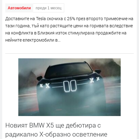
Автомобили
преди 1 месец
Доставките на Tesla скочиха с 25% през второто тримесечие на
тази година, тъй като растящите цени на горивата вследствие
на конфликта в Близкия изток стимулираха продажбите на
нейните електромобили в...
Новият BMW X5 ще дебютира с
радикално X-образно осветление