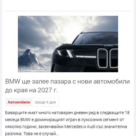
BMW ще залее пазара с нови автомобили
до края на 2027 г.
Автомобили
преди 4 дни
Баварците имат много натоварен дневен ред в следващите 18
месеца BMW е доминиращият играч в луксозния сегмент от
няколко години, засенчвайки Mercedes и Audi със значителна
разлика. Това не е случай...