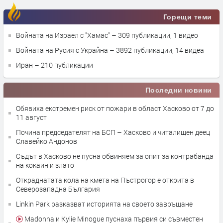
Горещи теми
Войната на Израел с "Хамас"
– 309 публикации, 1 видео
Войната на Русия с Украйна
– 3892 публикации, 14 видеа
Иран
– 210 публикации
Последни новини
Обявиха екстремен риск от пожари в област Хасково от 7 до
11 август
Почина председателят на БСП – Хасково и читалищен деец
Славейко Андонов
Съдът в Хасково не пусна обвиняем за опит за контрабанда
на кокаин и злато
Откраднатата кола на кмета на Пъстрогор е открита в
Северозападна България
Linkin Park разказват историята на своето завръщане
Madonna и Kylie Minogue пуснаха първия си съвместен