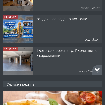
преди 1 месец
ПРЕДЛАГА
сондажи за вода почистване
преди 3 дни
ПРЕДЛАГА
Tърговски обект в гр. Кърджали, кв.
Възрожденци
преди 5 месеца
ПРЕДЛАГА
търсим общ работник
Случайна рецепта
преди 6 месеца