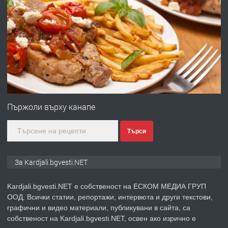
ПРЕДЛАГА
Заведение /ресторант, бистро/ в с.
Чакаларово, община Кирково
преди 7 месеца
ПРЕДЛАГА
Гараж под наем в супер център
Кърджали
Пържоли върху канапе
Търси
преди 9 месеца
ПРЕДЛАГА
№3972 Парцел в регулация на брега
За Kardjali.bgvesti.NET
на язовир Студен кладенец 331м2 |
село Гняздово.
Kardjali.bgvesti.NET е собственост на ЕСКОМ МЕДИА ГРУП
ООД. Всички статии, репортажи, интервюта и други текстови,
преди 1 година
графични и видео материали, публикувани в сайта, са
собственост на Kardjali.bgvesti.NET, освен ако изрично е
ПРЕДЛАГА
Курс