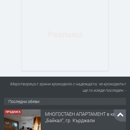
Миротворецът храни крокодила с надеждата, че крокодилът
ще го изяде последен. -
Последни обяви
ПРЕДЛАГА
МНОГОСТАЕН АПАРТАМЕНТ в кв.
„Байкал“, гр. Кърджали