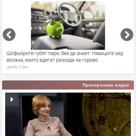
ва
Шофьорите губят пари, без да знаят: Навиците зад
B
волана, които вдигат разхода на гориво
2
преди 1 ден
п
Препоръчано видео