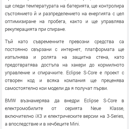
ще следи температурата на батерията, ще контролира
състоянието й и разпределението на енергията с цел
оптимизиране на пробега, както и ще управлява
рекуперацията при спиране.
Тъй като съвременните превозни средства са
постоянно свързани с интернет, платформата ще
изпълнява и ролята на защитна стена, като
предотвратява достъпа на хакери до кормилното
управление и спирачките. Eclipse S-Core е проект с
отворен код и всяка компания ще преценява
самостоятелно кои модели да я получат първи.
BMW възнамерява да внедри Eclipse S-Core в
електромобилите от серията Neue Klasse,
включително iX3 и електрическите версии на 3-Series,
а впоследствие и в хечбеците Mini.