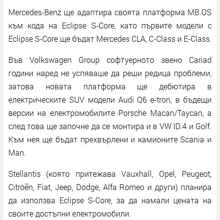
Mercedes-Benz ще адаптира своята платформа MB.OS
към кода на Eclipse S-Core, като първите модели с
Eclipse S-Core ще бъдат Mercedes CLA, C-Class и E-Class.
Във Volkswagen Group софтуерното звено Cariad
години наред не успяваше да реши редица проблеми,
затова новата платформа ще дебютира в
електрическите SUV модели Audi Q6 e-tron, в бъдещи
версии на електромобилите Porsche Macan/Taycan, а
след това ще започне да се монтира и в VW ID.4 и Golf.
Към нея ще бъдат прехвърлени и камионите Scania и
Man.
Stellantis (която притежава Vauxhall, Opel, Peugeot,
Citroën, Fiat, Jeep, Dodge, Alfa Romeo и други) планира
да използва Eclipse S-Core, за да намали цената на
своите достъпни електромобили.