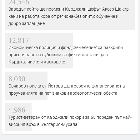
24,546
Заводът който ще промени Кърджали:шефът Аксер Шакир
кани на работа хора от региона-без опит,с обучение и
добро заплащане
12,817
Икономическа полиция и фонд „Земеделие“ са разкрили
присвояване на субсидии за фиктивни пасища в
Кърджалийско и Хасковско
8,030
Овчаров поиска от Йотова дългосрочно финансиране на
проучванията на пет знакови археологически обекта
4,986
Турист-ветеран от Кърджали покори за 55 пореден път най-
високия връх в България-Мусала